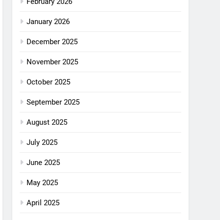
February 2026
January 2026
December 2025
November 2025
October 2025
September 2025
August 2025
July 2025
June 2025
May 2025
April 2025