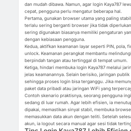
dan mudah dibawa. Namun, agar login Kaya787 lewa
cepat, pengguna perlu mengatur beberapa hal.
Pertama, gunakan browser utama yang paling stabil
terlalu sering berganti browser jika tidak diperluk
sering digunakan biasanya memiliki pengaturan yan
dengan kebiasaan pengguna.
Kedua, aktifkan keamanan layar seperti PIN, pola, fi
unlock. Keamanan perangkat membantu melindungi
berpindah tangan atau tertinggal di tempat umum.
Ketiga, hindari membuka login Kaya787 melalui jari
jelas keamanannya. Selain berisiko, jaringan publik 
sehingga proses login bisa terganggu. Jika memun
paket data pribadi atau jaringan WiFi yang terperca
Contoh skenario praktisnya, seorang pengguna ing
sedang di luar rumah. Agar lebih efisien, ia menutup
dipakai, memastikan sinyal stabil, membuka browser
memasukkan data akun dengan teliti. Setelah sele
akun, ia logout secara manual agar sesi tidak tertin
Tips Login Kaya787 Lebih Efisien 