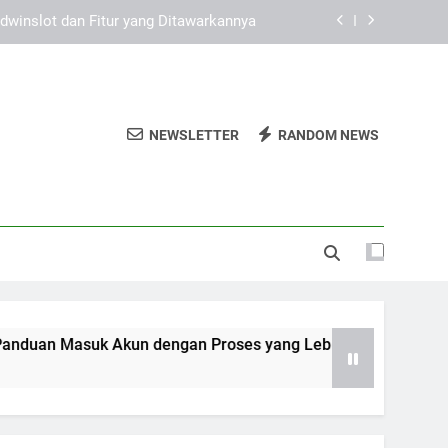
winslot dan Fitur yang Ditawarkannya
un dengan Proses yang Lebih Praktis
ingan Berbeda dengan Aman dan Stabil
NEWSLETTER
RANDOM NEWS
m TIARA4D Login bagi Pengguna Baru
winslot dan Fitur yang Ditawarkannya
r Pro Talk.
un dengan Proses yang Lebih Praktis
ingan Berbeda dengan Aman dan Stabil
k Akun dengan Proses yang Lebih Praktis
Panduan Log
2 Months Ago