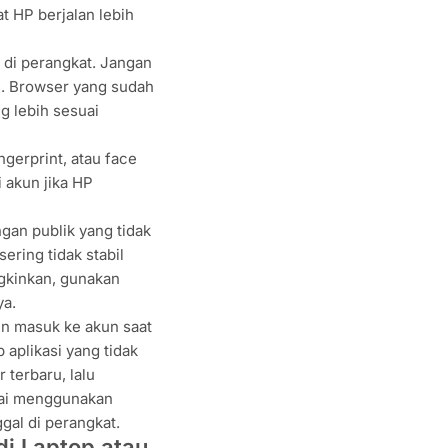
t HP berjalan lebih
 di perangkat. Jangan
an. Browser yang sudah
g lebih sesuai
ngerprint, atau face
 akun jika HP
ngan publik yang tidak
sering tidak stabil
gkinkan, gunakan
ya.
in masuk ke akun saat
 aplikasi yang tidak
 terbaru, lalu
sai menggunakan
ggal di perangkat.
di Laptop atau