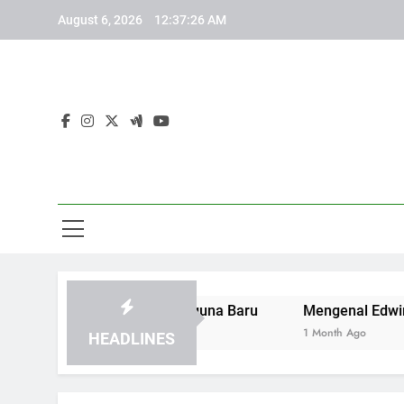
Skip
August 6, 2026
12:37:27 AM
to
content
Can
Bergabung
Login bagi Pengguna Baru
Mengenal Edwinslot dan Fit
1 Month Ago
HEADLINES