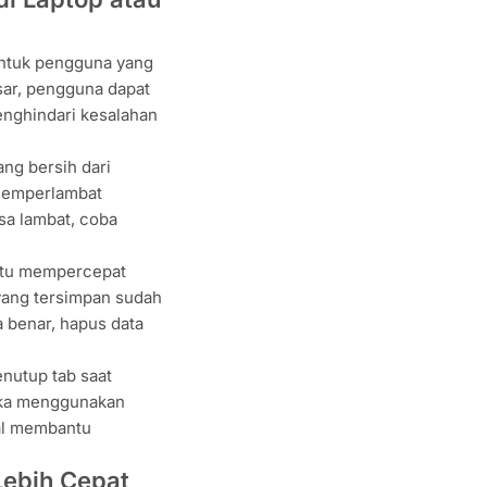
untuk pengguna yang
sar, pengguna dapat
enghindari kesalahan
ang bersih dari
 memperlambat
sa lambat, coba
antu mempercepat
 yang tersimpan sudah
a benar, hapus data
enutup tab saat
jika menggunakan
ual membantu
Lebih Cepat