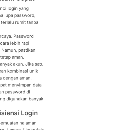
nci login yang
na lupa password,
erlalu rumit tanpa
ercaya. Password
ara lebih rapi
. Namun, pastikan
 tetap aman.
nyak akun. Jika satu
akan kombinasi unik
ola dengan aman.
apat menyimpan data
an password di
ang digunakan banyak
siensi Login
pemuatan halaman
. Namun, jika terlalu