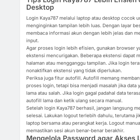
Desktop
Login Kaya787 melalui laptop atau desktop cocok 
menginginkan tampilan lebih luas. Dengan layar be
membaca informasi akun dengan lebih jelas dan m
input.
Agar proses login lebih efisien, gunakan browser y
ekstensi mencurigakan. Beberapa ekstensi dapat
halaman atau mengganggu tampilan. Jika login tera
nonaktifkan ekstensi yang tidak diperlukan.
Periksa juga fitur autofill. Autofill memang memb
proses login, tetapi bisa menjadi masalah jika data
lama atau salah. Jika login gagal padahal data teras
autofill lama dan ketik ulang secara manual.
Setelah login Kaya787 berhasil, jangan langsung m
selesai. Lakukan logout terlebih dahulu, terutama 
laptop bersama atau perangkat kerja. Logout man
memastikan sesi akun benar-benar berakhir.
Mengelola Password agar Akses 