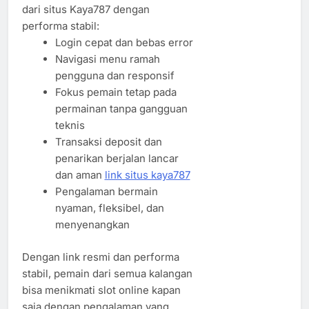
dari situs Kaya787 dengan
performa stabil:
Login cepat dan bebas error
Navigasi menu ramah
pengguna dan responsif
Fokus pemain tetap pada
permainan tanpa gangguan
teknis
Transaksi deposit dan
penarikan berjalan lancar
dan aman
link situs kaya787
Pengalaman bermain
nyaman, fleksibel, dan
menyenangkan
Dengan link resmi dan performa
stabil, pemain dari semua kalangan
bisa menikmati slot online kapan
saja dengan pengalaman yang