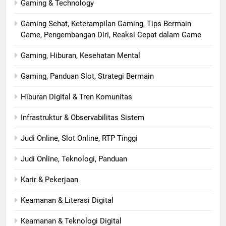
Gaming & Technology
Gaming Sehat, Keterampilan Gaming, Tips Bermain
Game, Pengembangan Diri, Reaksi Cepat dalam Game
Gaming, Hiburan, Kesehatan Mental
Gaming, Panduan Slot, Strategi Bermain
Hiburan Digital & Tren Komunitas
Infrastruktur & Observabilitas Sistem
Judi Online, Slot Online, RTP Tinggi
Judi Online, Teknologi, Panduan
Karir & Pekerjaan
Keamanan & Literasi Digital
Keamanan & Teknologi Digital