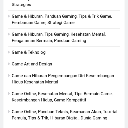
Strategies
Game & Hiburan, Panduan Gaming, Tips & Trik Game,
Pembaruan Game, Strategi Game
Game & Hiburan, Tips Gaming, Kesehatan Mental,
Pengalaman Bermain, Panduan Gaming
Game & Teknologi
Game Art and Design
Game dan Hiburan Pengembangan Diri Keseimbangan
Hidup Kesehatan Mental
Game Online, Kesehatan Mental, Tips Bermain Game,
Keseimbangan Hidup, Game Kompetitif
Game Online, Panduan Teknis, Keamanan Akun, Tutorial
Pemula, Tips & Trik, Hiburan Digital, Dunia Gaming