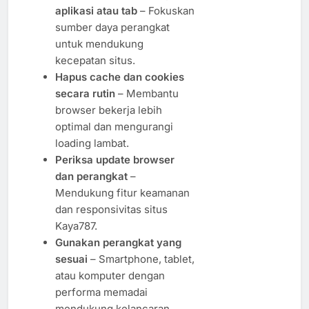
aplikasi atau tab
– Fokuskan
sumber daya perangkat
untuk mendukung
kecepatan situs.
Hapus cache dan cookies
secara rutin
– Membantu
browser bekerja lebih
optimal dan mengurangi
loading lambat.
Periksa update browser
dan perangkat
–
Mendukung fitur keamanan
dan responsivitas situs
Kaya787.
Gunakan perangkat yang
sesuai
– Smartphone, tablet,
atau komputer dengan
performa memadai
mendukung kelancaran