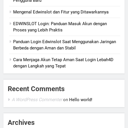
Pengguna Baru
Mengenal Edwinslot dan Fitur yang Ditawarkannya
EDWINSLOT Login: Panduan Masuk Akun dengan
Proses yang Lebih Praktis
Panduan Login Edwinslot Saat Menggunakan Jaringan
Berbeda dengan Aman dan Stabil
Cara Menjaga Akun Tetap Aman Saat Login Lebah4D
dengan Langkah yang Tepat
Recent Comments
A WordPress Commenter
on
Hello world!
Archives