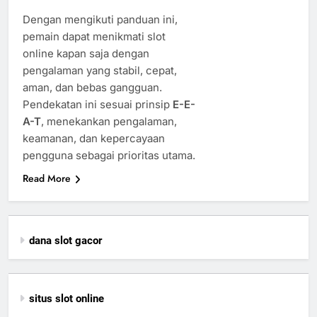
Dengan mengikuti panduan ini,
pemain dapat menikmati slot
online kapan saja dengan
pengalaman yang stabil, cepat,
aman, dan bebas gangguan.
Pendekatan ini sesuai prinsip
E-E-
A-T
, menekankan pengalaman,
keamanan, dan kepercayaan
pengguna sebagai prioritas utama.
Read More
dana slot gacor
situs slot online