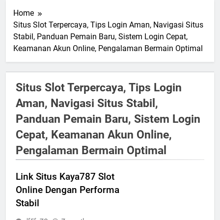
Home
Situs Slot Terpercaya, Tips Login Aman, Navigasi Situs
Stabil, Panduan Pemain Baru, Sistem Login Cepat,
Keamanan Akun Online, Pengalaman Bermain Optimal
Situs Slot Terpercaya, Tips Login
Aman, Navigasi Situs Stabil,
Panduan Pemain Baru, Sistem Login
Cepat, Keamanan Akun Online,
Pengalaman Bermain Optimal
Link Situs Kaya787 Slot
Online Dengan Performa
Stabil