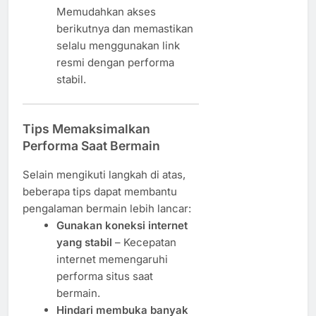
Memudahkan akses
berikutnya dan memastikan
selalu menggunakan link
resmi dengan performa
stabil.
Tips Memaksimalkan
Performa Saat Bermain
Selain mengikuti langkah di atas,
beberapa tips dapat membantu
pengalaman bermain lebih lancar:
Gunakan koneksi internet
yang stabil
– Kecepatan
internet memengaruhi
performa situs saat
bermain.
Hindari membuka banyak