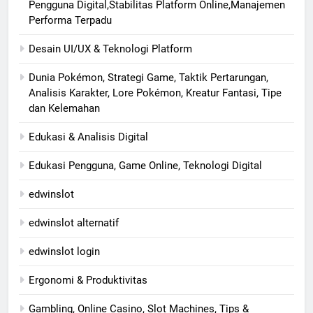
Pengguna Digital,Stabilitas Platform Online,Manajemen
Performa Terpadu
Desain UI/UX & Teknologi Platform
Dunia Pokémon, Strategi Game, Taktik Pertarungan,
Analisis Karakter, Lore Pokémon, Kreatur Fantasi, Tipe
dan Kelemahan
Edukasi & Analisis Digital
Edukasi Pengguna, Game Online, Teknologi Digital
edwinslot
edwinslot alternatif
edwinslot login
Ergonomi & Produktivitas
Gambling, Online Casino, Slot Machines, Tips &