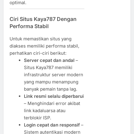
optimal.
Ciri Situs Kaya787 Dengan
Performa Stabil
Untuk memastikan situs yang
diakses memiliki performa stabil,
perhatikan ciri-ciri berikut:
Server cepat dan andal
–
Situs Kaya787 memiliki
infrastruktur server modern
yang mampu menampung
banyak pemain tanpa lag.
Link resmi selalu diperbarui
– Menghindari error akibat
link kadaluarsa atau
terblokir ISP.
Login cepat dan responsif
–
Sistem autentikasi modern