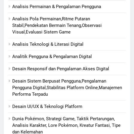
Analisis Permainan & Pengalaman Pengguna
Analisis Pola Permainan,Ritme Putaran
Stabil,Pendekatan Bermain Tenang,Observasi
Visual,Evaluasi Sistem Game
Analisis Teknologi & Literasi Digital
Analitik Pengguna & Pengalaman Digital
Desain Responsif dan Pengalaman Akses Digital
Desain Sistem Berpusat Pengguna,Pengalaman
Pengguna Digital,Stabilitas Platform Online,Manajemen
Performa Terpadu
Desain UI/UX & Teknologi Platform
Dunia Pokémon, Strategi Game, Taktik Pertarungan,
Analisis Karakter, Lore Pokémon, Kreatur Fantasi, Tipe
dan Kelemahan