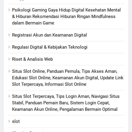
Psikologi Gaming Gaya Hidup Digital Kesehatan Mental
& Hiburan Rekomendasi Hiburan Ringan Mindfulness
dalam Bermain Game
Registrasi Akun dan Keamanan Digital
Regulasi Digital & Kebijakan Teknologi
Riset & Analisis Web
Situs Slot Online, Panduan Pemula, Tips Akses Aman,
Edukasi Slot Online, Keamanan Akun Digital, Update Link
Slot Terpercaya, Informasi Slot Online
Situs Slot Terpercaya, Tips Login Aman, Navigasi Situs
Stabil, Panduan Pemain Baru, Sistem Login Cepat,
Keamanan Akun Online, Pengalaman Bermain Optimal
slot