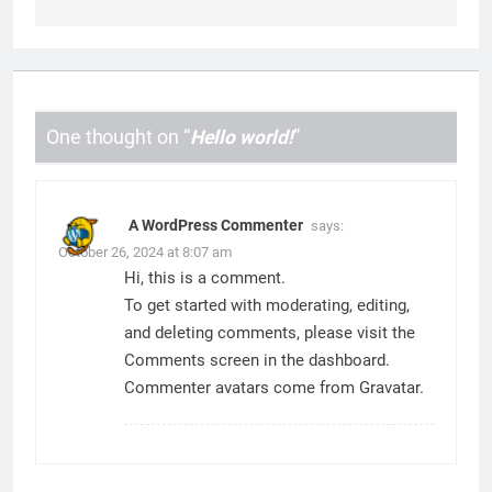
One thought on “
Hello world!
”
A WordPress Commenter
says:
October 26, 2024 at 8:07 am
Hi, this is a comment.
To get started with moderating, editing,
and deleting comments, please visit the
Comments screen in the dashboard.
Commenter avatars come from
Gravatar
.