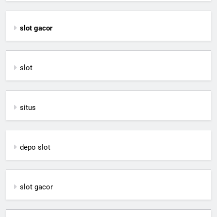
slot gacor
slot
situs
depo slot
slot gacor