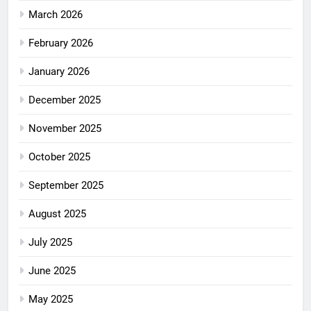
March 2026
February 2026
January 2026
December 2025
November 2025
October 2025
September 2025
August 2025
July 2025
June 2025
May 2025