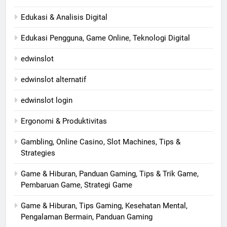
Edukasi & Analisis Digital
Edukasi Pengguna, Game Online, Teknologi Digital
edwinslot
edwinslot alternatif
edwinslot login
Ergonomi & Produktivitas
Gambling, Online Casino, Slot Machines, Tips &
Strategies
Game & Hiburan, Panduan Gaming, Tips & Trik Game,
Pembaruan Game, Strategi Game
Game & Hiburan, Tips Gaming, Kesehatan Mental,
Pengalaman Bermain, Panduan Gaming