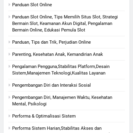
Panduan Slot Online
Panduan Slot Online, Tips Memilih Situs Slot, Strategi
Bermain Slot, Keamanan Akun Digital, Pengalaman
Bermain Online, Edukasi Pemula Slot
Panduan, Tips dan Trik, Perjudian Online
Parenting, Kesehatan Anak, Kemandirian Anak
Pengalaman Pengguna,Stabilitas Platform,Desain
Sistem,Manajemen Teknologi,Kualitas Layanan
Pengembangan Diri dan Interaksi Sosial
Pengembangan Diri, Manajemen Waktu, Kesehatan
Mental, Psikologi
Performa & Optimalisasi Sistem
Performa Sistem Harian,Stabilitas Akses dan