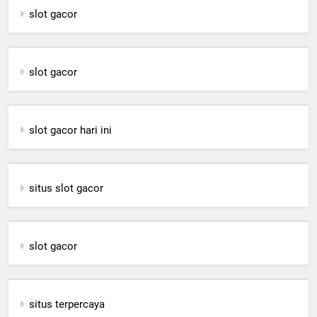
slot gacor
slot gacor
slot gacor hari ini
situs slot gacor
slot gacor
situs terpercaya