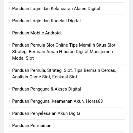
Panduan Login dan Kelancaran Akses Digital
Panduan Login dan Koneksi Digital
Panduan Mobile Android
Panduan Pemula Slot Online Tips Memilih Situs Slot
Strategi Bermain Aman Hiburan Digital Manajemen
Modal Slot
Panduan Pemula, Strategi Slot, Tips Bermain Cerdas,
Analisis Game Slot, Edukasi Slot
Panduan Pengguna & Akses Digital
Panduan Pengguna, Keamanan Akun, Horas88
Panduan Penyelesaian Akun Digital
Panduan Permainan