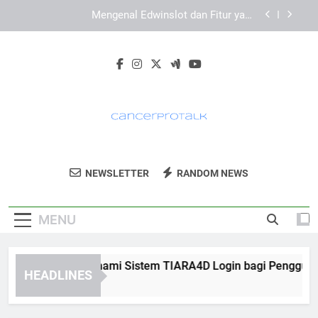
Ditawarkannya
Skip
EDWINSLOT Login: Panduan Masuk Akun dengan
to
Proses yang Lebih Praktis
content
Panduan Login Edwinslot Saat Menggunakan
Jaringan Berbeda dengan Aman dan Stabil
Panduan Memahami Sistem TIARA4D Login bagi
Pengguna Baru
Mengenal Edwinslot dan Fitur yang
Ditawarkannya
EDWINSLOT Login: Panduan Masuk Akun dengan
Cancer Pro Talk
Proses yang Lebih Praktis
Bergabunglah Dalam Diskusi Dan
NEWSLETTER
RANDOM NEWS
Panduan Login Edwinslot Saat Menggunakan
Dukungan Untuk Pasien Kanker Di Cancer
Jaringan Berbeda dengan Aman dan Stabil
Pro Talk.
MENU
Panduan Memahami Sistem TIARA4D Login bagi Pengguna B
HEADLINES
4 Weeks Ago