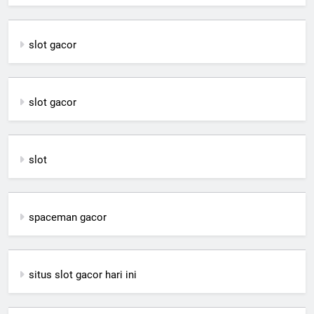
slot gacor
slot gacor
slot
spaceman gacor
situs slot gacor hari ini