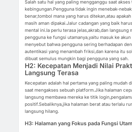
Salah satu hal yang paling mengganggu saat akses
kebingungan.Pengguna tidak ingin menebak-nebak 
benar,tombol mana yang harus ditekan,atau apakah
masih aman dipakai.Jalur cadangan yang baik har
mental ini.Ia perlu terasa jelas,akrab,dan langsun
pengguna ke fungsi utamanya,yaitu masuk ke aku
menyebut bahwa pengguna sering berhadapan de
autentikasi yang menambah friksi,dan karena itu so
dibuat semulus mungkin bagi pengguna yang sah.
H2: Kecepatan Menjadi Nilai Prak
Langsung Terasa
Kecepatan adalah hal pertama yang paling mudah 
saat mengakses sebuah platform.Jika halaman cep
langsung membawa mereka ke titik login,pengalama
positif.Sebaliknya,jika halaman berat atau terlalu
langsung hilang.
H3: Halaman yang Fokus pada Fungsi Uta