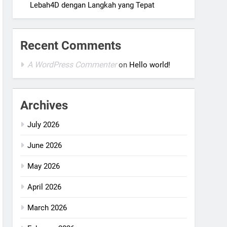
Lebah4D dengan Langkah yang Tepat
Recent Comments
A WordPress Commenter
on
Hello world!
Archives
July 2026
June 2026
May 2026
April 2026
March 2026