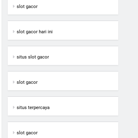
slot gacor
slot gacor hari ini
situs slot gacor
slot gacor
situs terpercaya
slot gacor