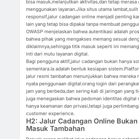
bisa masuk,melanjutkan aktivitas,dan tetap merasa
menggunakan layanan.Jika situs utama lambat,sulit 
responsif,jalur cadangan online menjadi penting k
lain yang tetap bisa dipakai tanpa membuat penggu
OWASP menjelaskan bahwa autentikasi adalah pros
bahwa pihak yang mengakses memang sesuai denga
diklaimnya,sehingga titik masuk seperti ini mema
inti dari mutu layanan digital.
Bagi pengguna aktif,jalur cadangan bukan hanya sol
sementara.Ia adalah bentuk kesiapan sistem.Platf
jalur resmi tambahan menunjukkan bahwa mereka 
nyata penggunaan digital:orang login dari perangk
jam yang berbeda,dan sering kali di jaringan yang ti
juga menegaskan bahwa pedoman identitas digita
hanya keamanan dan privasi,tetapi juga pertimban
customer experience.
H2: Jalur Cadangan Online Bukan
Masuk Tambahan