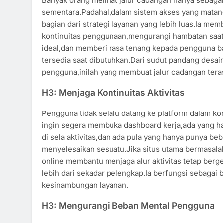
Banyak orang melihat jalur cadangan hanya sebaga
sementara.Padahal,dalam sistem akses yang matang,
bagian dari strategi layanan yang lebih luas.Ia me
kontinuitas penggunaan,mengurangi hambatan saat 
ideal,dan memberi rasa tenang kepada pengguna b
tersedia saat dibutuhkan.Dari sudut pandang desa
pengguna,inilah yang membuat jalur cadangan teras
H3: Menjaga Kontinuitas Aktivitas
Pengguna tidak selalu datang ke platform dalam kon
ingin segera membuka dashboard kerja,ada yang h
di sela aktivitas,dan ada pula yang hanya punya be
menyelesaikan sesuatu.Jika situs utama bermasala
online membantu menjaga alur aktivitas tetap berge
lebih dari sekadar pelengkap.Ia berfungsi sebagai b
kesinambungan layanan.
H3: Mengurangi Beban Mental Pengguna