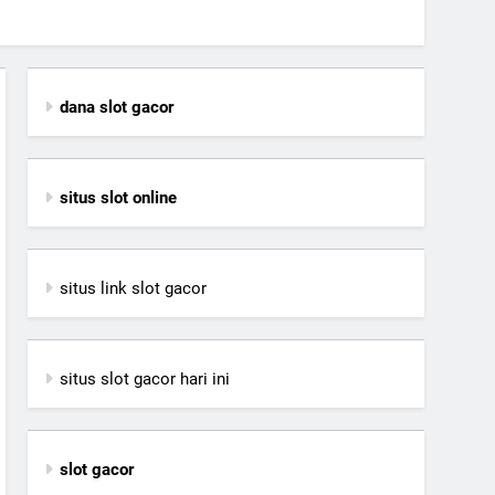
dana slot gacor
situs slot online
situs link slot gacor
situs slot gacor hari ini
slot gacor