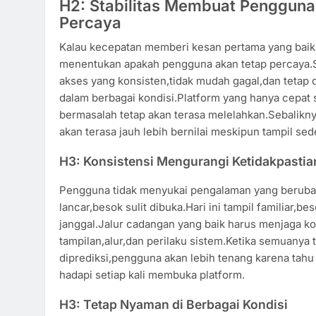
H2: Stabilitas Membuat Pengguna
Percaya
Kalau kecepatan memberi kesan pertama yang baik,
menentukan apakah pengguna akan tetap percaya.Sta
akses yang konsisten,tidak mudah gagal,dan tetap 
dalam berbagai kondisi.Platform yang hanya cepat s
bermasalah tetap akan terasa melelahkan.Sebaliknya
akan terasa jauh lebih bernilai meskipun tampil se
H3: Konsistensi Mengurangi Ketidakpastia
Pengguna tidak menyukai pengalaman yang berubah
lancar,besok sulit dibuka.Hari ini tampil familiar,be
janggal.Jalur cadangan yang baik harus menjaga ko
tampilan,alur,dan perilaku sistem.Ketika semuanya 
diprediksi,pengguna akan lebih tenang karena tah
hadapi setiap kali membuka platform.
H3: Tetap Nyaman di Berbagai Kondisi