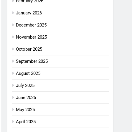
February 2026
January 2026
December 2025
November 2025
October 2025
September 2025
August 2025
July 2025
June 2025
May 2025
April 2025