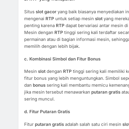
Situs
slot gacor
yang baik biasanya menyediakan in
mengenai
RTP
untuk setiap mesin
slot
yang mereka 
penting karena
RTP
dapat bervariasi antar mesin di
Mesin dengan
RTP
tinggi sering kali terdaftar seca
permainan atau di bagian informasi mesin, sehingg
memilih dengan lebih bijak.
c.
Kombinasi Simbol dan Fitur Bonus
Mesin
slot
dengan
RTP
tinggi sering kali memiliki 
fitur bonus yang lebih menguntungkan. Simbol sep
dan
bonus
sering kali membantu memicu kemenang
jika mesin tersebut menawarkan
putaran gratis
ata
sering muncul.
d.
Fitur Putaran Gratis
Fitur
putaran gratis
adalah salah satu ciri mesin
slo