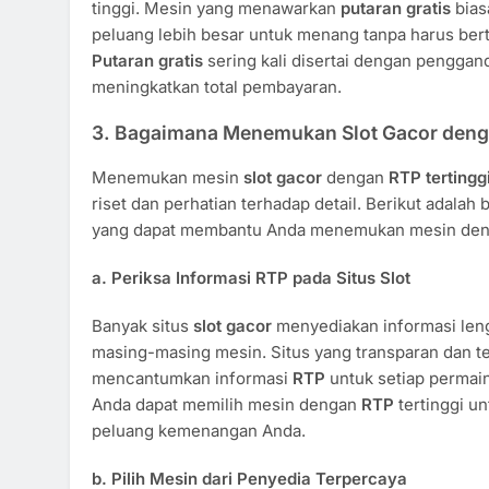
tinggi. Mesin yang menawarkan
putaran gratis
bias
peluang lebih besar untuk menang tanpa harus bert
Putaran gratis
sering kali disertai dengan pengga
meningkatkan total pembayaran.
3.
Bagaimana Menemukan Slot Gacor denga
Menemukan mesin
slot gacor
dengan
RTP tertingg
riset dan perhatian terhadap detail. Berikut adalah
yang dapat membantu Anda menemukan mesin de
a.
Periksa Informasi RTP pada Situs Slot
Banyak situs
slot gacor
menyediakan informasi len
masing-masing mesin. Situs yang transparan dan t
mencantumkan informasi
RTP
untuk setiap permai
Anda dapat memilih mesin dengan
RTP
tertinggi u
peluang kemenangan Anda.
b.
Pilih Mesin dari Penyedia Terpercaya