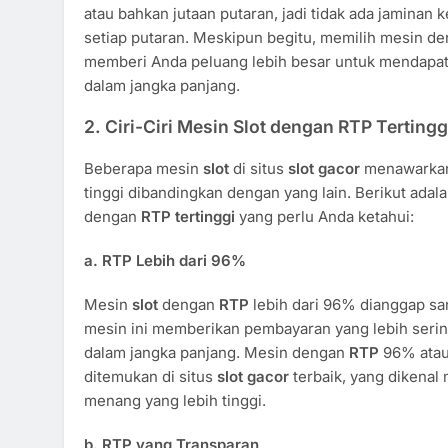
atau bahkan jutaan putaran, jadi tidak ada jamina
setiap putaran. Meskipun begitu, memilih mesin d
memberi Anda peluang lebih besar untuk mendap
dalam jangka panjang.
2.
Ciri-Ciri Mesin Slot dengan RTP Tertingg
Beberapa mesin
slot
di situs
slot gacor
menawark
tinggi dibandingkan dengan yang lain. Berikut adala
dengan
RTP tertinggi
yang perlu Anda ketahui:
a.
RTP Lebih dari 96%
Mesin
slot
dengan
RTP
lebih dari 96% dianggap san
mesin ini memberikan pembayaran yang lebih sering
dalam jangka panjang. Mesin dengan
RTP
96% atau 
ditemukan di situs
slot gacor
terbaik, yang dikenal 
menang yang lebih tinggi.
b.
RTP yang Transparan