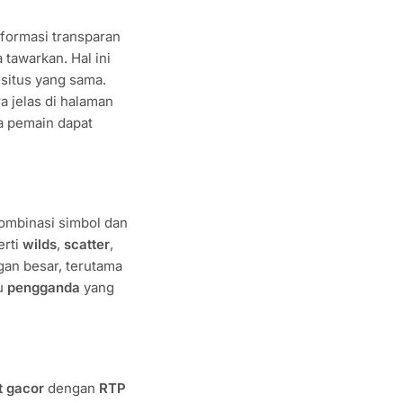
formasi transparan
tawarkan. Hal ini
 situs yang sama.
ra jelas di halaman
a pemain dapat
kombinasi simbol dan
erti
wilds
,
scatter
,
an besar, terutama
u
pengganda
yang
t gacor
dengan
RTP