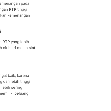
n kemenangan pada
engan
RTP
tinggi
atkan kemenangan
i
an
RTP
yang lebih
h ciri-ciri mesin
slot
gat baik, karena
 dan lebih tinggi
lebih sering
memiliki peluang