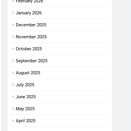
February 2026
January 2026
December 2025
November 2025
October 2025
September 2025
August 2025
July 2025
June 2025
May 2025
April 2025