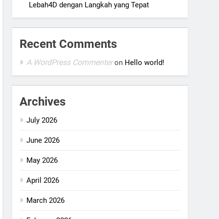
Lebah4D dengan Langkah yang Tepat
Recent Comments
A WordPress Commenter
on
Hello world!
Archives
July 2026
June 2026
May 2026
April 2026
March 2026