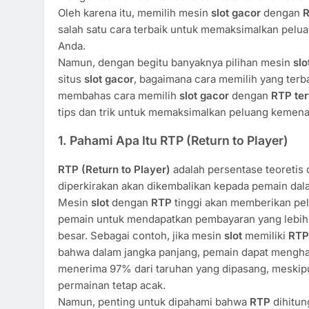
Oleh karena itu, memilih mesin
slot gacor
dengan
R
salah satu cara terbaik untuk memaksimalkan pel
Anda.
Namun, dengan begitu banyaknya pilihan mesin
slo
situs
slot gacor
, bagaimana cara memilih yang terbai
membahas cara memilih
slot gacor
dengan
RTP ter
tips dan trik untuk memaksimalkan peluang kemen
1.
Pahami Apa Itu RTP (Return to Player)
RTP (Return to Player)
adalah persentase teoretis d
diperkirakan akan dikembalikan kepada pemain dal
Mesin
slot
dengan
RTP
tinggi akan memberikan pel
pemain untuk mendapatkan pembayaran yang lebih s
besar. Sebagai contoh, jika mesin
slot
memiliki
RTP
bahwa dalam jangka panjang, pemain dapat mengh
menerima 97% dari taruhan yang dipasang, meskipun
permainan tetap acak.
Namun, penting untuk dipahami bahwa
RTP
dihitun