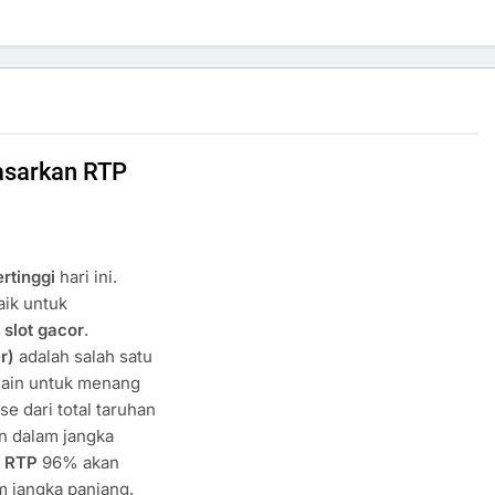
asarkan RTP
rtinggi
hari ini.
aik untuk
s
slot gacor
.
r)
adalah salah satu
main untuk menang
 dari total taruhan
n dalam jangka
n
RTP
96% akan
m jangka panjang.