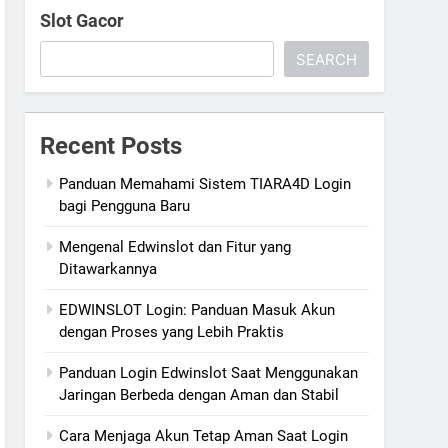
Slot Gacor
SEARCH
Recent Posts
Panduan Memahami Sistem TIARA4D Login
bagi Pengguna Baru
Mengenal Edwinslot dan Fitur yang
Ditawarkannya
EDWINSLOT Login: Panduan Masuk Akun
dengan Proses yang Lebih Praktis
Panduan Login Edwinslot Saat Menggunakan
Jaringan Berbeda dengan Aman dan Stabil
Cara Menjaga Akun Tetap Aman Saat Login