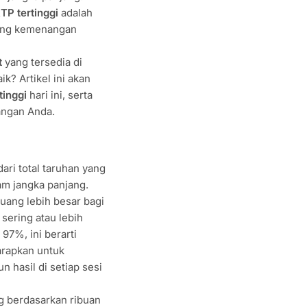
TP tertinggi
adalah
uang kemenangan
t
yang tersedia di
k? Artikel ini akan
tinggi
hari ini, serta
angan Anda.
ari total taruhan yang
am jangka panjang.
uang lebih besar bagi
ering atau lebih
97%, ini berarti
arapkan untuk
 hasil di setiap sesi
g berdasarkan ribuan