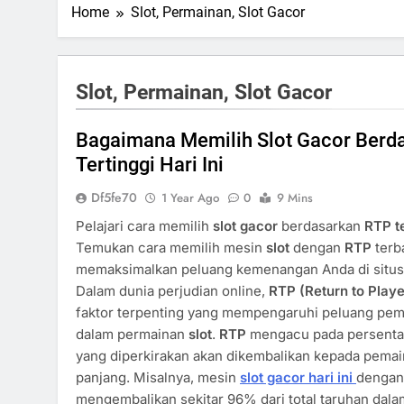
Home
Slot, Permainan, Slot Gacor
Slot, Permainan, Slot Gacor
Bagaimana Memilih Slot Gacor Berd
Tertinggi Hari Ini
Df5fe70
1 Year Ago
0
9 Mins
Pelajari cara memilih
slot gacor
berdasarkan
RTP te
Temukan cara memilih mesin
slot
dengan
RTP
terb
memaksimalkan peluang kemenangan Anda di situ
Dalam dunia perjudian online,
RTP (Return to Playe
faktor terpenting yang mempengaruhi peluang pe
dalam permainan
slot
.
RTP
mengacu pada persentase
yang diperkirakan akan dikembalikan kepada pemai
panjang. Misalnya, mesin
slot gacor hari ini
denga
mengembalikan sekitar 96% dari total taruhan dala