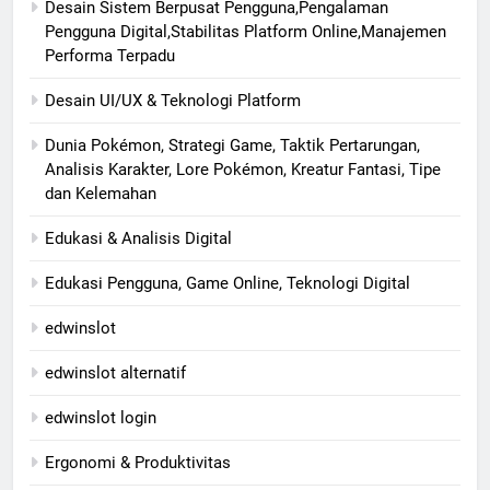
Desain Sistem Berpusat Pengguna,Pengalaman
Pengguna Digital,Stabilitas Platform Online,Manajemen
Performa Terpadu
Desain UI/UX & Teknologi Platform
Dunia Pokémon, Strategi Game, Taktik Pertarungan,
Analisis Karakter, Lore Pokémon, Kreatur Fantasi, Tipe
dan Kelemahan
Edukasi & Analisis Digital
Edukasi Pengguna, Game Online, Teknologi Digital
edwinslot
edwinslot alternatif
edwinslot login
Ergonomi & Produktivitas