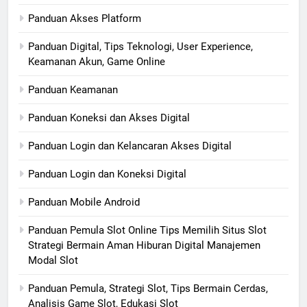
Panduan Akses Platform
Panduan Digital, Tips Teknologi, User Experience,
Keamanan Akun, Game Online
Panduan Keamanan
Panduan Koneksi dan Akses Digital
Panduan Login dan Kelancaran Akses Digital
Panduan Login dan Koneksi Digital
Panduan Mobile Android
Panduan Pemula Slot Online Tips Memilih Situs Slot
Strategi Bermain Aman Hiburan Digital Manajemen
Modal Slot
Panduan Pemula, Strategi Slot, Tips Bermain Cerdas,
Analisis Game Slot, Edukasi Slot