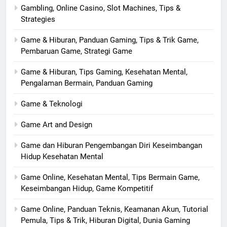
Gambling, Online Casino, Slot Machines, Tips &
Strategies
Game & Hiburan, Panduan Gaming, Tips & Trik Game,
Pembaruan Game, Strategi Game
Game & Hiburan, Tips Gaming, Kesehatan Mental,
Pengalaman Bermain, Panduan Gaming
Game & Teknologi
Game Art and Design
Game dan Hiburan Pengembangan Diri Keseimbangan
Hidup Kesehatan Mental
Game Online, Kesehatan Mental, Tips Bermain Game,
Keseimbangan Hidup, Game Kompetitif
Game Online, Panduan Teknis, Keamanan Akun, Tutorial
Pemula, Tips & Trik, Hiburan Digital, Dunia Gaming