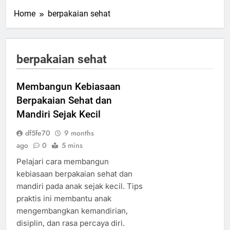
Home
berpakaian sehat
berpakaian sehat
Membangun Kebiasaan
Berpakaian Sehat dan
Mandiri Sejak Kecil
df5fe70
9 months
ago
0
5 mins
Pelajari cara membangun
kebiasaan berpakaian sehat dan
mandiri pada anak sejak kecil. Tips
praktis ini membantu anak
mengembangkan kemandirian,
disiplin, dan rasa percaya diri.