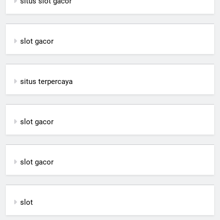
situs slot gacor
slot gacor
situs terpercaya
slot gacor
slot gacor
slot