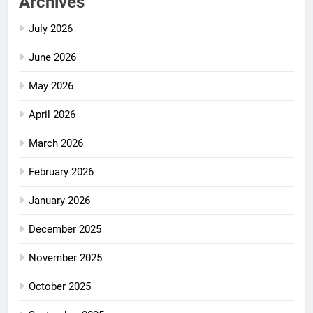
Archives
July 2026
June 2026
May 2026
April 2026
March 2026
February 2026
January 2026
December 2025
November 2025
October 2025