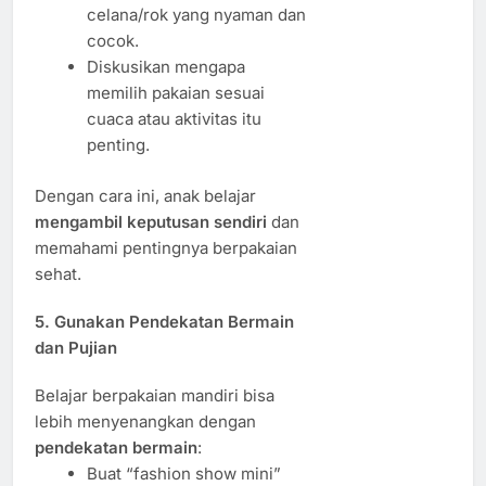
celana/rok yang nyaman dan
cocok.
Diskusikan mengapa
memilih pakaian sesuai
cuaca atau aktivitas itu
penting.
Dengan cara ini, anak belajar
mengambil keputusan sendiri
dan
memahami pentingnya berpakaian
sehat.
5. Gunakan Pendekatan Bermain
dan Pujian
Belajar berpakaian mandiri bisa
lebih menyenangkan dengan
pendekatan bermain
:
Buat “fashion show mini”