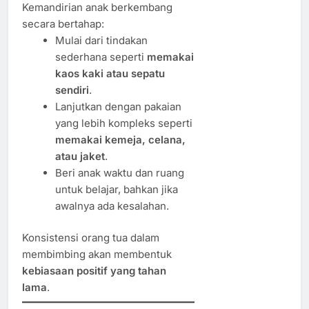
Kemandirian anak berkembang
secara bertahap:
Mulai dari tindakan
sederhana seperti
memakai
kaos kaki atau sepatu
sendiri
.
Lanjutkan dengan pakaian
yang lebih kompleks seperti
memakai kemeja, celana,
atau jaket
.
Beri anak waktu dan ruang
untuk belajar, bahkan jika
awalnya ada kesalahan.
Konsistensi orang tua dalam
membimbing akan membentuk
kebiasaan positif yang tahan
lama
.