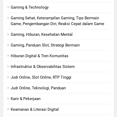
Gaming & Technology
Gaming Sehat, Keterampilan Gaming, Tips Bermain
Game, Pengembangan Diri, Reaksi Cepat dalam Game
Gaming, Hiburan, Kesehatan Mental
Gaming, Panduan Slot, Strategi Bermain
Hiburan Digital & Tren Komunitas
Infrastruktur & Observabilitas Sistem
Judi Online, Slot Online, RTP Tinggi
Judi Online, Teknologi, Panduan
Karir & Pekerjaan
Keamanan & Literasi Digital