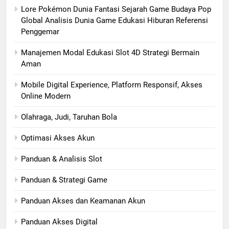
Lore Pokémon Dunia Fantasi Sejarah Game Budaya Pop
Global Analisis Dunia Game Edukasi Hiburan Referensi
Penggemar
Manajemen Modal Edukasi Slot 4D Strategi Bermain
Aman
Mobile Digital Experience, Platform Responsif, Akses
Online Modern
Olahraga, Judi, Taruhan Bola
Optimasi Akses Akun
Panduan & Analisis Slot
Panduan & Strategi Game
Panduan Akses dan Keamanan Akun
Panduan Akses Digital