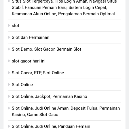
Situs Slot Terpercaya, Tips Login Aman, Navigasi Situs
Stabil, Panduan Pemain Baru, Sistem Login Cepat,
Keamanan Akun Online, Pengalaman Bermain Optimal
slot
Slot dan Permainan
Slot Demo, Slot Gacor, Bermain Slot
slot gacor hari ini
Slot Gacor, RTP, Slot Online
Slot Online
Slot Online, Jackpot, Permainan Kasino
Slot Online, Judi Online Aman, Deposit Pulsa, Permainan
Kasino, Game Slot Gacor
Slot Online, Judi Online, Panduan Pemain