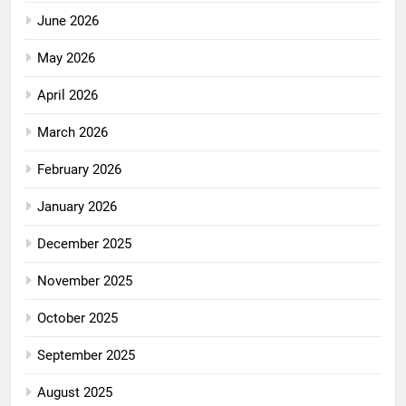
June 2026
May 2026
April 2026
March 2026
February 2026
January 2026
December 2025
November 2025
October 2025
September 2025
August 2025