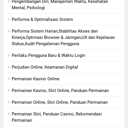
Pengembangan Diri, Manajemen Waktu, Kesehatan
Mental, Psikologi
Performa & Optimalisasi Sistem
Performa Sistem Harian,Stabilitas Akses dan
Kinerja,Optimasi Browser & Jaringan,UX dan Kejelasan
Status,Audit Pengalaman Pengguna
Perilaku Pengguna Baru & Waktu Login
Perjudian Online, Keamanan Digital
Permainan Kasino Online
Permainan Kasino, Slot Online, Panduan Permainan
Permainan Online, Slot Online, Panduan Permainan
Permainan Slot, Panduan Casino, Rekomendasi
Permainan