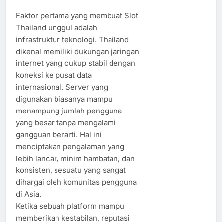
Faktor pertama yang membuat Slot
Thailand unggul adalah
infrastruktur teknologi. Thailand
dikenal memiliki dukungan jaringan
internet yang cukup stabil dengan
koneksi ke pusat data
internasional. Server yang
digunakan biasanya mampu
menampung jumlah pengguna
yang besar tanpa mengalami
gangguan berarti. Hal ini
menciptakan pengalaman yang
lebih lancar, minim hambatan, dan
konsisten, sesuatu yang sangat
dihargai oleh komunitas pengguna
di Asia.
Ketika sebuah platform mampu
memberikan kestabilan, reputasi