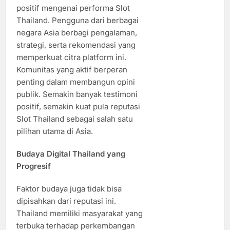
positif mengenai performa Slot
Thailand. Pengguna dari berbagai
negara Asia berbagi pengalaman,
strategi, serta rekomendasi yang
memperkuat citra platform ini.
Komunitas yang aktif berperan
penting dalam membangun opini
publik. Semakin banyak testimoni
positif, semakin kuat pula reputasi
Slot Thailand sebagai salah satu
pilihan utama di Asia.
Budaya Digital Thailand yang
Progresif
Faktor budaya juga tidak bisa
dipisahkan dari reputasi ini.
Thailand memiliki masyarakat yang
terbuka terhadap perkembangan