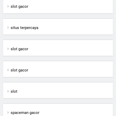
slot gacor
situs terpercaya
slot gacor
slot gacor
slot
spaceman gacor