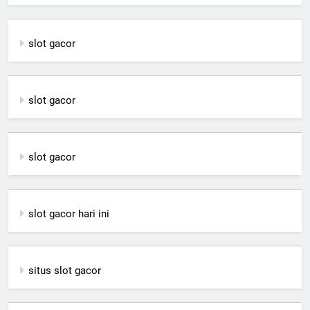
slot gacor
slot gacor
slot gacor
slot gacor hari ini
situs slot gacor