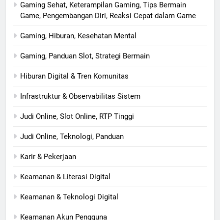
Gaming Sehat, Keterampilan Gaming, Tips Bermain
Game, Pengembangan Diri, Reaksi Cepat dalam Game
Gaming, Hiburan, Kesehatan Mental
Gaming, Panduan Slot, Strategi Bermain
Hiburan Digital & Tren Komunitas
Infrastruktur & Observabilitas Sistem
Judi Online, Slot Online, RTP Tinggi
Judi Online, Teknologi, Panduan
Karir & Pekerjaan
Keamanan & Literasi Digital
Keamanan & Teknologi Digital
Keamanan Akun Pengguna