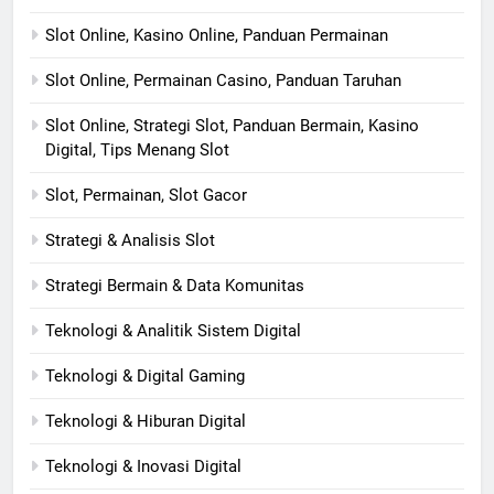
Slot Online, Kasino Online, Panduan Permainan
Slot Online, Permainan Casino, Panduan Taruhan
Slot Online, Strategi Slot, Panduan Bermain, Kasino
Digital, Tips Menang Slot
Slot, Permainan, Slot Gacor
Strategi & Analisis Slot
Strategi Bermain & Data Komunitas
Teknologi & Analitik Sistem Digital
Teknologi & Digital Gaming
Teknologi & Hiburan Digital
Teknologi & Inovasi Digital