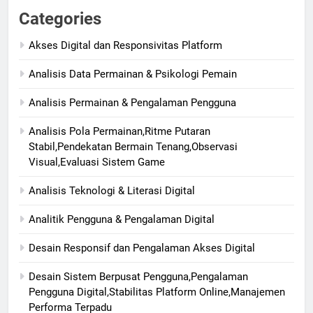
Categories
Akses Digital dan Responsivitas Platform
Analisis Data Permainan & Psikologi Pemain
Analisis Permainan & Pengalaman Pengguna
Analisis Pola Permainan,Ritme Putaran
Stabil,Pendekatan Bermain Tenang,Observasi
Visual,Evaluasi Sistem Game
Analisis Teknologi & Literasi Digital
Analitik Pengguna & Pengalaman Digital
Desain Responsif dan Pengalaman Akses Digital
Desain Sistem Berpusat Pengguna,Pengalaman
Pengguna Digital,Stabilitas Platform Online,Manajemen
Performa Terpadu