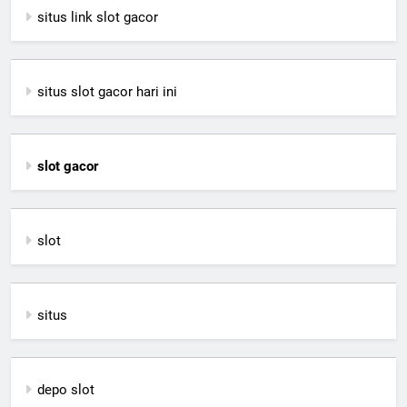
situs link slot gacor
situs slot gacor hari ini
slot gacor
slot
situs
depo slot