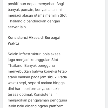
positif pun cepat menyebar. Bagi
banyak pemain, kenyamanan ini
menjadi alasan utama memilih Slot
Thailand dibandingkan dengan
server lain.
Konsistensi Akses di Berbagai
Waktu
Selain infrastruktur, pola akses
juga menjadi keunggulan Slot
Thailand. Banyak pengguna
menyebutkan bahwa koneksi tetap
stabil bahkan pada jam sibuk. Pada
waktu sepi, seperti malam hingga
dini hari, performanya semakin
terasa optimal. Konsistensi ini
menjadikan pengalaman pengguna
lebih baik dibandingkan platform