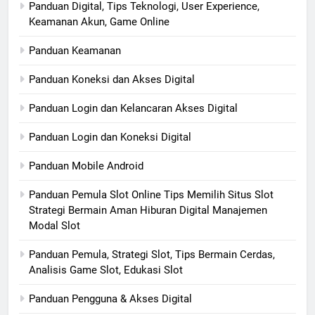
Panduan Digital, Tips Teknologi, User Experience,
Keamanan Akun, Game Online
Panduan Keamanan
Panduan Koneksi dan Akses Digital
Panduan Login dan Kelancaran Akses Digital
Panduan Login dan Koneksi Digital
Panduan Mobile Android
Panduan Pemula Slot Online Tips Memilih Situs Slot
Strategi Bermain Aman Hiburan Digital Manajemen
Modal Slot
Panduan Pemula, Strategi Slot, Tips Bermain Cerdas,
Analisis Game Slot, Edukasi Slot
Panduan Pengguna & Akses Digital