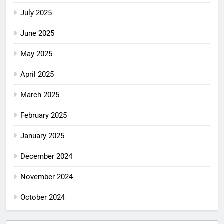
July 2025
June 2025
May 2025
April 2025
March 2025
February 2025
January 2025
December 2024
November 2024
October 2024