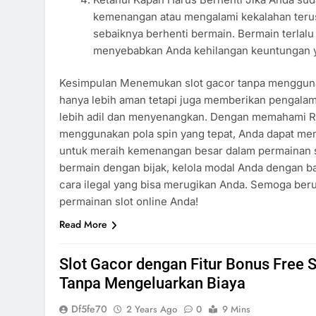
kemenangan atau mengalami kekalahan ter
sebaiknya berhenti bermain. Bermain terlalu
menyebabkan Anda kehilangan keuntungan y
Kesimpulan Menemukan slot gacor tanpa mengguna
hanya lebih aman tetapi juga memberikan pengala
lebih adil dan menyenangkan. Dengan memahami RTP
menggunakan pola spin yang tepat, Anda dapat me
untuk meraih kemenangan besar dalam permainan sl
bermain dengan bijak, kelola modal Anda dengan bai
cara ilegal yang bisa merugikan Anda. Semoga ber
permainan slot online Anda!
Read More
Slot Gacor dengan Fitur Bonus Free 
Tanpa Mengeluarkan Biaya
Df5fe70
2 Years Ago
0
9 Mins