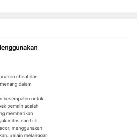
Menggunakan
unakan cheat dan
g menang dalam
an kesempatan untuk
yak pemain adalah
ring memberikan
ak mitos dan trik
 gacor, menggunakan
rkan. Selain melanggar