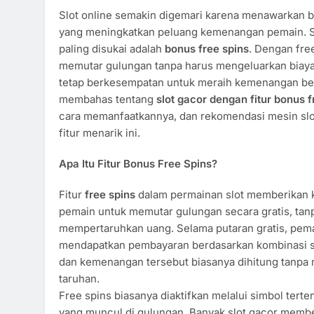
Slot online semakin digemari karena menawarkan b
yang meningkatkan peluang kemenangan pemain. Sa
paling disukai adalah
bonus free spins
. Dengan fre
memutar gulungan tanpa harus mengeluarkan biay
tetap berkesempatan untuk meraih kemenangan besar
membahas tentang
slot gacor dengan fitur bonus f
cara memanfaatkannya, dan rekomendasi mesin sl
fitur menarik ini.
Apa Itu Fitur Bonus Free Spins?
Fitur
free spins
dalam permainan slot memberikan
pemain untuk memutar gulungan secara gratis, tan
mempertaruhkan uang. Selama putaran gratis, pema
mendapatkan pembayaran berdasarkan kombinasi s
dan kemenangan tersebut biasanya dihitung tanpa
taruhan.
Free spins biasanya diaktifkan melalui simbol terten
yang muncul di gulungan. Banyak slot gacor memb