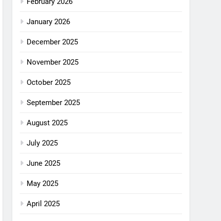
February 2026
January 2026
December 2025
November 2025
October 2025
September 2025
August 2025
July 2025
June 2025
May 2025
April 2025