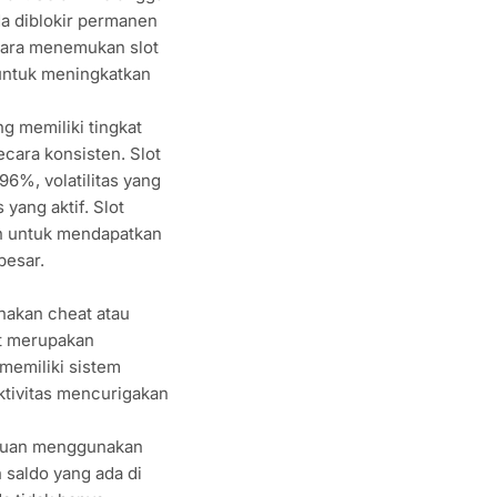
da diblokir permanen
 cara menemukan slot
untuk meningkatkan
g memiliki tingkat
ara konsisten. Slot
 96%, volatilitas yang
yang aktif. Slot
n untuk mendapatkan
besar.
nakan cheat atau
ot merupakan
 memiliki sistem
tivitas mencurigakan
ahuan menggunakan
 saldo yang ada di