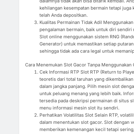
dalamnya tidak akan bisa ditarik kembali. An
kehilangan kesempatan bermain tetapi juga 
telah Anda depositkan.
Kualitas Permainan Tidak Adil Menggunakan
pengalaman bermain, baik untuk diri sendiri
Slot online menggunakan sistem RNG (Ran
Generator) untuk memastikan setiap putaran 
sehingga tidak ada cara legal untuk memanip
Cara Menemukan Slot Gacor Tanpa Menggunakan 
Cek Informasi RTP Slot RTP (Return to Playe
teoretis dari total taruhan yang dikembalik
dalam jangka panjang. Pilih mesin slot deng
untuk peluang menang yang lebih baik. Infor
tersedia pada deskripsi permainan di situs sl
menu informasi mesin slot itu sendiri.
Perhatikan Volatilitas Slot Selain RTP, volatil
dalam menentukan slot gacor. Slot dengan vo
memberikan kemenangan kecil tetapi sering,