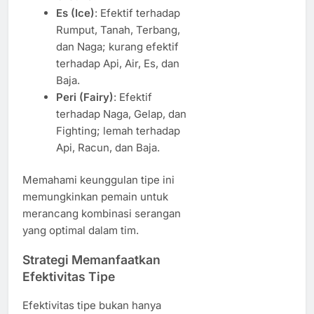
Es (Ice)
: Efektif terhadap
Rumput, Tanah, Terbang,
dan Naga; kurang efektif
terhadap Api, Air, Es, dan
Baja.
Peri (Fairy)
: Efektif
terhadap Naga, Gelap, dan
Fighting; lemah terhadap
Api, Racun, dan Baja.
Memahami keunggulan tipe ini
memungkinkan pemain untuk
merancang kombinasi serangan
yang optimal dalam tim.
Strategi Memanfaatkan
Efektivitas Tipe
Efektivitas tipe bukan hanya