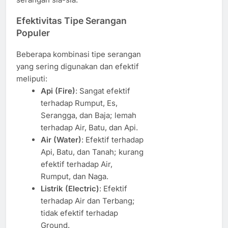
Efektivitas Tipe Serangan
Populer
Beberapa kombinasi tipe serangan
yang sering digunakan dan efektif
meliputi:
Api (Fire)
: Sangat efektif
terhadap Rumput, Es,
Serangga, dan Baja; lemah
terhadap Air, Batu, dan Api.
Air (Water)
: Efektif terhadap
Api, Batu, dan Tanah; kurang
efektif terhadap Air,
Rumput, dan Naga.
Listrik (Electric)
: Efektif
terhadap Air dan Terbang;
tidak efektif terhadap
Ground.