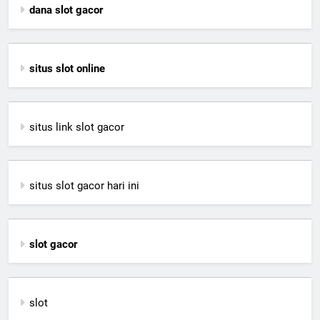
dana slot gacor
situs slot online
situs link slot gacor
situs slot gacor hari ini
slot gacor
slot