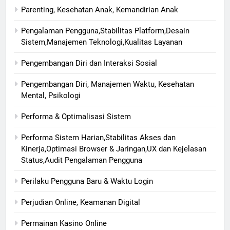
Parenting, Kesehatan Anak, Kemandirian Anak
Pengalaman Pengguna,Stabilitas Platform,Desain
Sistem,Manajemen Teknologi,Kualitas Layanan
Pengembangan Diri dan Interaksi Sosial
Pengembangan Diri, Manajemen Waktu, Kesehatan
Mental, Psikologi
Performa & Optimalisasi Sistem
Performa Sistem Harian,Stabilitas Akses dan
Kinerja,Optimasi Browser & Jaringan,UX dan Kejelasan
Status,Audit Pengalaman Pengguna
Perilaku Pengguna Baru & Waktu Login
Perjudian Online, Keamanan Digital
Permainan Kasino Online