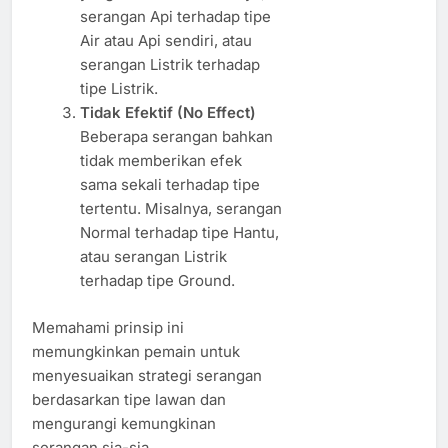
serangan Api terhadap tipe
Air atau Api sendiri, atau
serangan Listrik terhadap
tipe Listrik.
Tidak Efektif (No Effect)
Beberapa serangan bahkan
tidak memberikan efek
sama sekali terhadap tipe
tertentu. Misalnya, serangan
Normal terhadap tipe Hantu,
atau serangan Listrik
terhadap tipe Ground.
Memahami prinsip ini
memungkinkan pemain untuk
menyesuaikan strategi serangan
berdasarkan tipe lawan dan
mengurangi kemungkinan
serangan sia-sia.