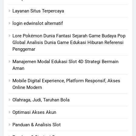
Layanan Situs Terpercaya
login edwinslot alternatif
Lore Pokémon Dunia Fantasi Sejarah Game Budaya Pop
Global Analisis Dunia Game Edukasi Hiburan Referensi
Penggemar
Manajemen Modal Edukasi Slot 4D Strategi Bermain
Aman
Mobile Digital Experience, Platform Responsif, Akses
Online Modern
Olahraga, Judi, Taruhan Bola
Optimasi Akses Akun
Panduan & Analisis Slot