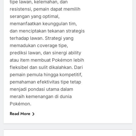
tipe lawan, kelemahan, dan
resistensi, pemain dapat memilih
serangan yang optimal,
memanfaatkan keunggulan tim,
dan menciptakan tekanan strategis
terhadap lawan. Strategi yang
memadukan coverage tipe,
prediksi lawan, dan sinergi ability
atau item membuat Pokémon lebih
fleksibel dan sulit dikalahkan. Dari
pemain pemula hingga kompetitif,
pemahaman efektivitas tipe tetap
menjadi pondasi utama dalam
meraih kemenangan di dunia
Pokémon.
Read More