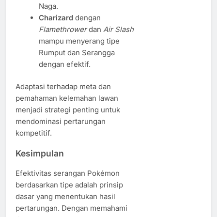
Naga.
Charizard
dengan
Flamethrower
dan
Air Slash
mampu menyerang tipe
Rumput dan Serangga
dengan efektif.
Adaptasi terhadap meta dan
pemahaman kelemahan lawan
menjadi strategi penting untuk
mendominasi pertarungan
kompetitif.
Kesimpulan
Efektivitas serangan Pokémon
berdasarkan tipe adalah prinsip
dasar yang menentukan hasil
pertarungan. Dengan memahami