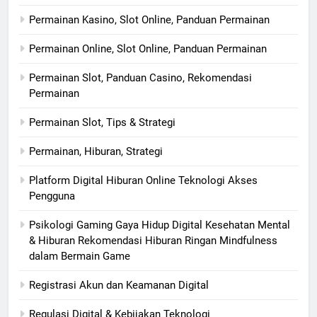
Permainan Kasino, Slot Online, Panduan Permainan
Permainan Online, Slot Online, Panduan Permainan
Permainan Slot, Panduan Casino, Rekomendasi
Permainan
Permainan Slot, Tips & Strategi
Permainan, Hiburan, Strategi
Platform Digital Hiburan Online Teknologi Akses
Pengguna
Psikologi Gaming Gaya Hidup Digital Kesehatan Mental
& Hiburan Rekomendasi Hiburan Ringan Mindfulness
dalam Bermain Game
Registrasi Akun dan Keamanan Digital
Regulasi Digital & Kebijakan Teknologi