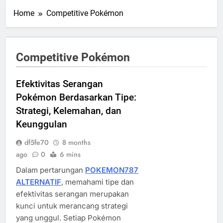
Home
Competitive Pokémon
Competitive Pokémon
Efektivitas Serangan
Pokémon Berdasarkan Tipe:
Strategi, Kelemahan, dan
Keunggulan
df5fe70
8 months
ago
0
6 mins
Dalam pertarungan
POKEMON787
ALTERNATIF
, memahami tipe dan
efektivitas serangan merupakan
kunci untuk merancang strategi
yang unggul. Setiap Pokémon