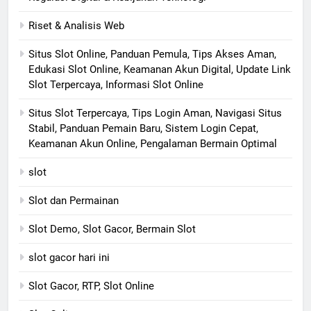
Riset & Analisis Web
Situs Slot Online, Panduan Pemula, Tips Akses Aman,
Edukasi Slot Online, Keamanan Akun Digital, Update Link
Slot Terpercaya, Informasi Slot Online
Situs Slot Terpercaya, Tips Login Aman, Navigasi Situs
Stabil, Panduan Pemain Baru, Sistem Login Cepat,
Keamanan Akun Online, Pengalaman Bermain Optimal
slot
Slot dan Permainan
Slot Demo, Slot Gacor, Bermain Slot
slot gacor hari ini
Slot Gacor, RTP, Slot Online