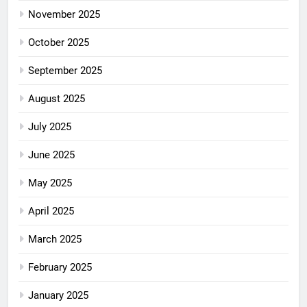
November 2025
October 2025
September 2025
August 2025
July 2025
June 2025
May 2025
April 2025
March 2025
February 2025
January 2025