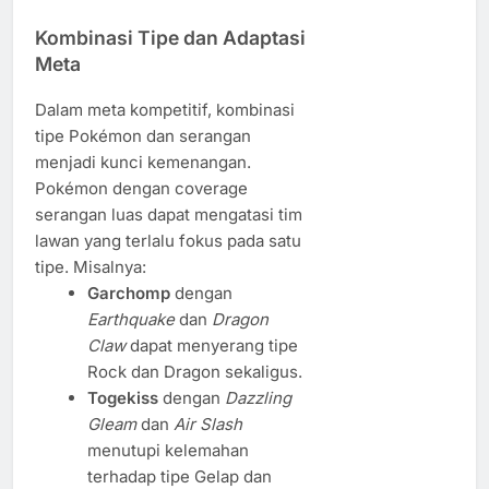
Kombinasi Tipe dan Adaptasi
Meta
Dalam meta kompetitif, kombinasi
tipe Pokémon dan serangan
menjadi kunci kemenangan.
Pokémon dengan coverage
serangan luas dapat mengatasi tim
lawan yang terlalu fokus pada satu
tipe. Misalnya:
Garchomp
dengan
Earthquake
dan
Dragon
Claw
dapat menyerang tipe
Rock dan Dragon sekaligus.
Togekiss
dengan
Dazzling
Gleam
dan
Air Slash
menutupi kelemahan
terhadap tipe Gelap dan