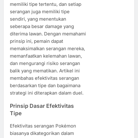
memiliki tipe tertentu, dan setiap
serangan juga memiliki tipe
sendiri, yang menentukan
seberapa besar damage yang
diterima lawan. Dengan memahami
prinsip ini, pemain dapat
memaksimalkan serangan mereka,
memanfaatkan kelemahan lawan,
dan mengurangi risiko serangan
balik yang mematikan. Artikel ini
membahas efektivitas serangan
berdasarkan tipe dan bagaimana
strategi ini diterapkan dalam duel.
Prinsip Dasar Efektivitas
Tipe
Efektivitas serangan Pokémon
biasanya dikategorikan dalam