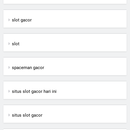
slot gacor
slot
spaceman gacor
situs slot gacor hari ini
situs slot gacor