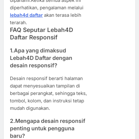
dipahami.Ketika semua aspek ini
diperhatikan, pengalaman melalui
lebah4d daftar
akan terasa lebih
terarah.
FAQ Seputar Lebah4D
Daftar Responsif
1.Apa yang dimaksud
Lebah4D Daftar dengan
desain responsif?
Desain responsif berarti halaman
dapat menyesuaikan tampilan di
berbagai perangkat, sehingga teks,
tombol, kolom, dan instruksi tetap
mudah digunakan.
2.Mengapa desain responsif
penting untuk pengguna
baru?