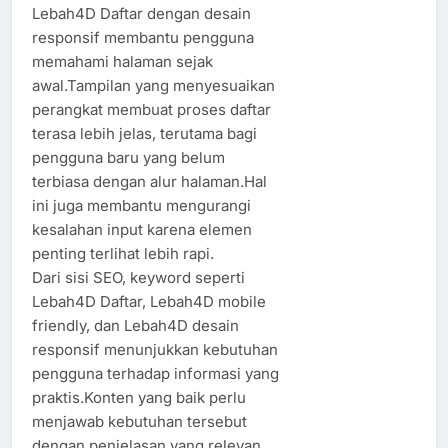
Lebah4D Daftar dengan desain
responsif membantu pengguna
memahami halaman sejak
awal.Tampilan yang menyesuaikan
perangkat membuat proses daftar
terasa lebih jelas, terutama bagi
pengguna baru yang belum
terbiasa dengan alur halaman.Hal
ini juga membantu mengurangi
kesalahan input karena elemen
penting terlihat lebih rapi.
Dari sisi SEO, keyword seperti
Lebah4D Daftar, Lebah4D mobile
friendly, dan Lebah4D desain
responsif menunjukkan kebutuhan
pengguna terhadap informasi yang
praktis.Konten yang baik perlu
menjawab kebutuhan tersebut
dengan penjelasan yang relevan,