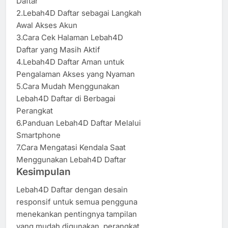
Daftar
2.Lebah4D Daftar sebagai Langkah
Awal Akses Akun
3.Cara Cek Halaman Lebah4D
Daftar yang Masih Aktif
4.Lebah4D Daftar Aman untuk
Pengalaman Akses yang Nyaman
5.Cara Mudah Menggunakan
Lebah4D Daftar di Berbagai
Perangkat
6.Panduan Lebah4D Daftar Melalui
Smartphone
7.Cara Mengatasi Kendala Saat
Menggunakan Lebah4D Daftar
Kesimpulan
Lebah4D Daftar dengan desain
responsif untuk semua pengguna
menekankan pentingnya tampilan
yang mudah digunakan, perangkat