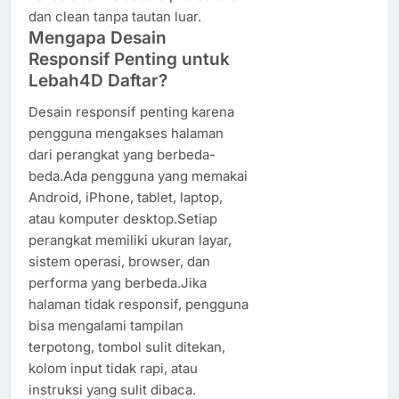
dan clean tanpa tautan luar.
Mengapa Desain
Responsif Penting untuk
Lebah4D Daftar?
Desain responsif penting karena
pengguna mengakses halaman
dari perangkat yang berbeda-
beda.Ada pengguna yang memakai
Android, iPhone, tablet, laptop,
atau komputer desktop.Setiap
perangkat memiliki ukuran layar,
sistem operasi, browser, dan
performa yang berbeda.Jika
halaman tidak responsif, pengguna
bisa mengalami tampilan
terpotong, tombol sulit ditekan,
kolom input tidak rapi, atau
instruksi yang sulit dibaca.