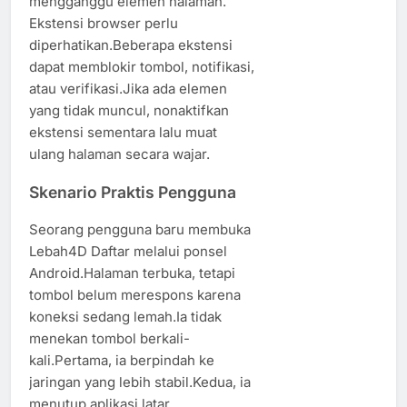
mengganggu elemen halaman.
Ekstensi browser perlu
diperhatikan.Beberapa ekstensi
dapat memblokir tombol, notifikasi,
atau verifikasi.Jika ada elemen
yang tidak muncul, nonaktifkan
ekstensi sementara lalu muat
ulang halaman secara wajar.
Skenario Praktis Pengguna
Seorang pengguna baru membuka
Lebah4D Daftar melalui ponsel
Android.Halaman terbuka, tetapi
tombol belum merespons karena
koneksi sedang lemah.Ia tidak
menekan tombol berkali-
kali.Pertama, ia berpindah ke
jaringan yang lebih stabil.Kedua, ia
menutup aplikasi latar