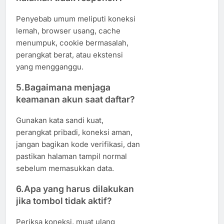
Penyebab umum meliputi koneksi
lemah, browser usang, cache
menumpuk, cookie bermasalah,
perangkat berat, atau ekstensi
yang mengganggu.
5.Bagaimana menjaga
keamanan akun saat daftar?
Gunakan kata sandi kuat,
perangkat pribadi, koneksi aman,
jangan bagikan kode verifikasi, dan
pastikan halaman tampil normal
sebelum memasukkan data.
6.Apa yang harus dilakukan
jika tombol tidak aktif?
Periksa koneksi, muat ulang