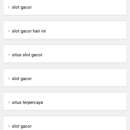
slot gacor
slot gacor hari ini
situs slot gacor
slot gacor
situs terpercaya
slot gacor