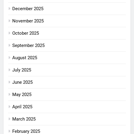
December 2025
November 2025
October 2025
September 2025
August 2025
July 2025
June 2025
May 2025
April 2025
March 2025
February 2025