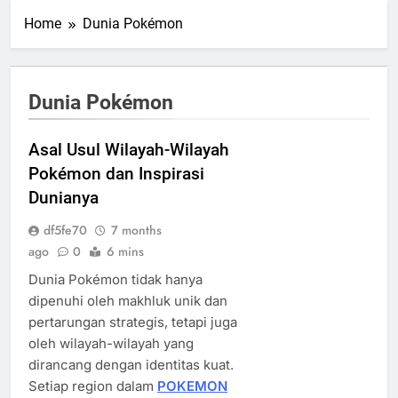
Home
Dunia Pokémon
Dunia Pokémon
Asal Usul Wilayah-Wilayah
Pokémon dan Inspirasi
Dunianya
df5fe70
7 months
ago
0
6 mins
Dunia Pokémon tidak hanya
dipenuhi oleh makhluk unik dan
pertarungan strategis, tetapi juga
oleh wilayah-wilayah yang
dirancang dengan identitas kuat.
Setiap region dalam
POKEMON