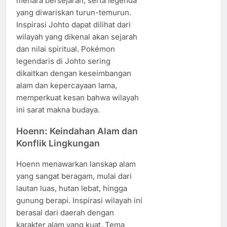
menara bersejarah, serta legenda
yang diwariskan turun-temurun.
Inspirasi Johto dapat dilihat dari
wilayah yang dikenal akan sejarah
dan nilai spiritual. Pokémon
legendaris di Johto sering
dikaitkan dengan keseimbangan
alam dan kepercayaan lama,
memperkuat kesan bahwa wilayah
ini sarat makna budaya.
Hoenn: Keindahan Alam dan
Konflik Lingkungan
Hoenn menawarkan lanskap alam
yang sangat beragam, mulai dari
lautan luas, hutan lebat, hingga
gunung berapi. Inspirasi wilayah ini
berasal dari daerah dengan
karakter alam yang kuat. Tema