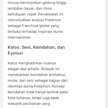
Unova menonjolkan gedung tinggi,
jembatan besar, dan ritme
kehidupan cepat. Pendekatan ini
menunjukkan evolusi Pokémon
sebagai franchise global yang
terbuka terhadap inspirasi dunia
internasional.
Kalos: Seni, Keindahan, dan
Evolusi
Kalos menghadirkan nuansa
elegan dan artistik. Wilayah ini
menekankan keindahan arsitektur,
mode, dan seni sebagai bagian dari
identitas dunia Pokémon. Konsep
keindahan tidak hanya terlihat pada
kota-kotanya, tetapi juga pada
mekanik permainan yang