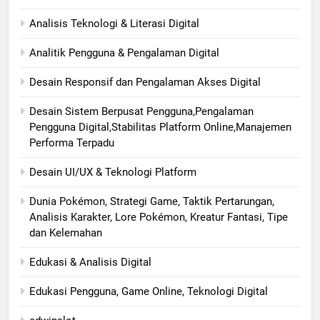
Analisis Teknologi & Literasi Digital
Analitik Pengguna & Pengalaman Digital
Desain Responsif dan Pengalaman Akses Digital
Desain Sistem Berpusat Pengguna,Pengalaman
Pengguna Digital,Stabilitas Platform Online,Manajemen
Performa Terpadu
Desain UI/UX & Teknologi Platform
Dunia Pokémon, Strategi Game, Taktik Pertarungan,
Analisis Karakter, Lore Pokémon, Kreatur Fantasi, Tipe
dan Kelemahan
Edukasi & Analisis Digital
Edukasi Pengguna, Game Online, Teknologi Digital