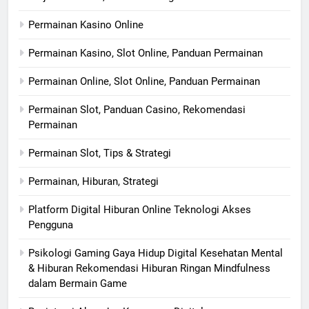
Permainan Kasino Online
Permainan Kasino, Slot Online, Panduan Permainan
Permainan Online, Slot Online, Panduan Permainan
Permainan Slot, Panduan Casino, Rekomendasi
Permainan
Permainan Slot, Tips & Strategi
Permainan, Hiburan, Strategi
Platform Digital Hiburan Online Teknologi Akses
Pengguna
Psikologi Gaming Gaya Hidup Digital Kesehatan Mental
& Hiburan Rekomendasi Hiburan Ringan Mindfulness
dalam Bermain Game