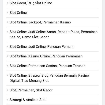
Slot Gacor, RTP, Slot Online
Slot Online
Slot Online, Jackpot, Permainan Kasino
Slot Online, Judi Online Aman, Deposit Pulsa, Permainan
Kasino, Game Slot Gacor
Slot Online, Judi Online, Panduan Pemain
Slot Online, Kasino Online, Panduan Permainan
Slot Online, Permainan Casino, Panduan Taruhan
Slot Online, Strategi Slot, Panduan Bermain, Kasino
Digital, Tips Menang Slot
Slot, Permainan, Slot Gacor
Strategi & Analisis Slot