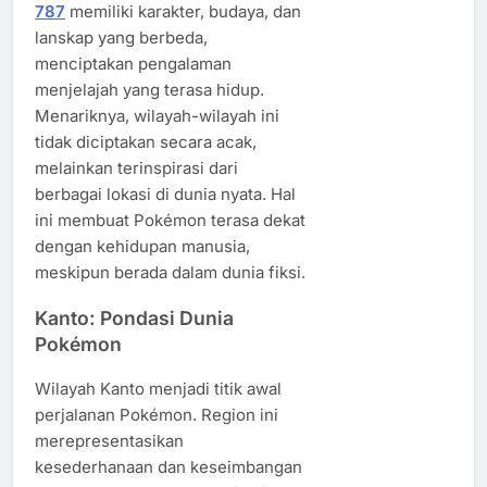
787
memiliki karakter, budaya, dan
lanskap yang berbeda,
menciptakan pengalaman
menjelajah yang terasa hidup.
Menariknya, wilayah-wilayah ini
tidak diciptakan secara acak,
melainkan terinspirasi dari
berbagai lokasi di dunia nyata. Hal
ini membuat Pokémon terasa dekat
dengan kehidupan manusia,
meskipun berada dalam dunia fiksi.
Kanto: Pondasi Dunia
Pokémon
Wilayah Kanto menjadi titik awal
perjalanan Pokémon. Region ini
merepresentasikan
kesederhanaan dan keseimbangan