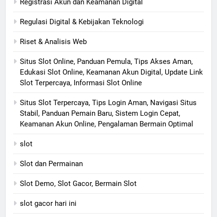
Registrasi Akun dan Keamanan Digital
Regulasi Digital & Kebijakan Teknologi
Riset & Analisis Web
Situs Slot Online, Panduan Pemula, Tips Akses Aman,
Edukasi Slot Online, Keamanan Akun Digital, Update Link
Slot Terpercaya, Informasi Slot Online
Situs Slot Terpercaya, Tips Login Aman, Navigasi Situs
Stabil, Panduan Pemain Baru, Sistem Login Cepat,
Keamanan Akun Online, Pengalaman Bermain Optimal
slot
Slot dan Permainan
Slot Demo, Slot Gacor, Bermain Slot
slot gacor hari ini