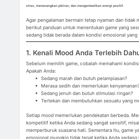
stres, menenangkan pikiran, dan mengembalikan energi positif.
Agar pengalaman bermain tetap nyaman dan tidak
berikut panduan untuk menentukan game yang sesu
sedang tidak berada dalam kondisi emosional yang 
1. Kenali Mood Anda Terlebih Dah
Sebelum memilih game, cobalah memahami kondisi 
Apakah Anda:
Sedang marah dan butuh pelampiasan?
Merasa sedih dan memerlukan kenyamanan
Sedang jenuh dan butuh stimulasi ringan?
Tertekan dan membutuhkan sesuatu yang 
Setiap mood memerlukan pendekatan berbeda. M
kompetitif ketika Anda sedang sangat sensitif, misa
memperburuk suasana hati. Sementara itu, game yan
emosional mungkin tidak tepat ketika Anda sedang 