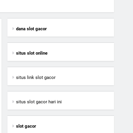
dana slot gacor
situs slot online
situs link slot gacor
situs slot gacor hari ini
slot gacor