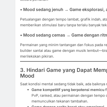
• Mood sedang jenuh → Game eksplorasi, 
Petualangan dengan tempo lambat, grafik indah, at
memberikan stimulasi baru tanpa terlalu banyak te
• Mood sedang cemas → Game dengan rit
Permainan yang minim tantangan dan fokus pada r
builder santai atau game dengan musik lembut—b
merilekskan pikiran.
3. Hindari Game yang Dapat Mem
Mood
Saat kondisi mental sedang tidak baik, ada baiknya
Game kompetitif yang berpotensi memicu fr
PvP, ranked, atau permainan dengan tempo 
memunculkan tekanan tambahan.
Game dengan cerita berat atau emosional