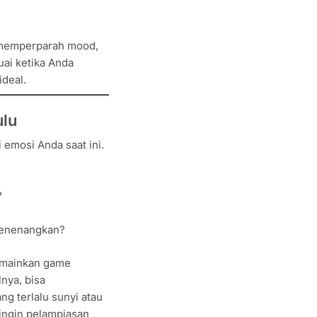
 memperparah mood,
ai ketika Anda
ideal.
ulu
emosi Anda saat ini.
?
menenangkan?
emainkan game
lnya, bisa
g terlalu sunyi atau
ingin pelampiasan