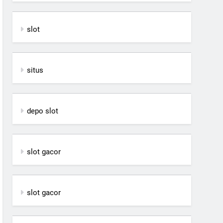
slot
situs
depo slot
slot gacor
slot gacor