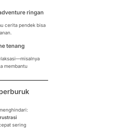
adventure ringan
au cerita pendek bisa
kanan.
me tenang
elaksasi—misalnya
isa membantu
perburuk
 menghindari:
ustrasi
cepat sering