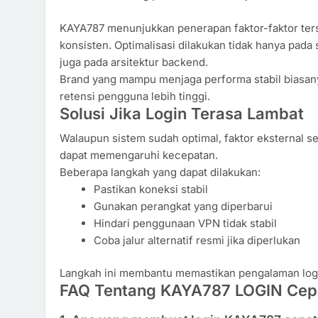
KAYA787 menunjukkan penerapan faktor-faktor ter
konsisten. Optimalisasi dilakukan tidak hanya pada s
juga pada arsitektur backend.
Brand yang mampu menjaga performa stabil biasany
retensi pengguna lebih tinggi.
Solusi Jika Login Terasa Lambat
Walaupun sistem sudah optimal, faktor eksternal se
dapat memengaruhi kecepatan.
Beberapa langkah yang dapat dilakukan:
Pastikan koneksi stabil
Gunakan perangkat yang diperbarui
Hindari penggunaan VPN tidak stabil
Coba jalur alternatif resmi jika diperlukan
Langkah ini membantu memastikan pengalaman logi
FAQ Tentang KAYA787 LOGIN Cep