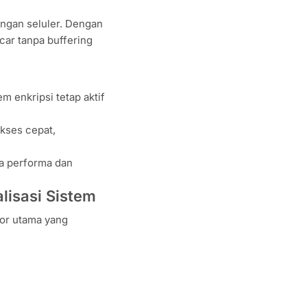
ingan seluler. Dengan
car tanpa buffering
 enkripsi tetap aktif
kses cepat,
a performa dan
alisasi Sistem
tor utama yang