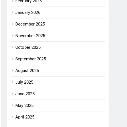
February 2026
January 2026
December 2025
November 2025
October 2025
September 2025
August 2025
July 2025
June 2025
May 2025
April 2025