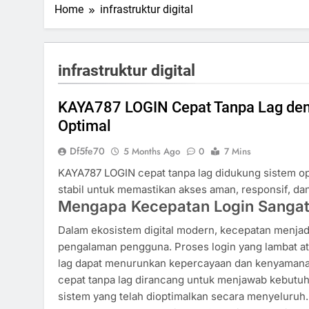
Home
infrastruktur digital
infrastruktur digital
KAYA787 LOGIN Cepat Tanpa Lag de
Optimal
Df5fe70
5 Months Ago
0
7 Mins
KAYA787 LOGIN cepat tanpa lag didukung sistem op
stabil untuk memastikan akses aman, responsif, da
Mengapa Kecepatan Login Sangat
Dalam ekosistem digital modern, kecepatan menjad
pengalaman pengguna. Proses login yang lambat a
lag dapat menurunkan kepercayaan dan kenyaman
cepat tanpa lag dirancang untuk menjawab kebutuh
sistem yang telah dioptimalkan secara menyeluruh.