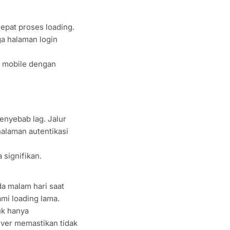
pat proses loading.
ga halaman login
at mobile dengan
penyebab lag. Jalur
alaman autentikasi
signifikan.
 malam hari saat
ami loading lama.
k hanya
rver memastikan tidak