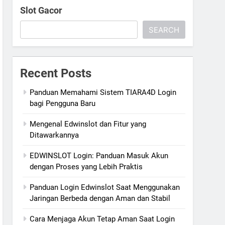
Slot Gacor
SEARCH
Recent Posts
Panduan Memahami Sistem TIARA4D Login
bagi Pengguna Baru
Mengenal Edwinslot dan Fitur yang
Ditawarkannya
EDWINSLOT Login: Panduan Masuk Akun
dengan Proses yang Lebih Praktis
Panduan Login Edwinslot Saat Menggunakan
Jaringan Berbeda dengan Aman dan Stabil
Cara Menjaga Akun Tetap Aman Saat Login