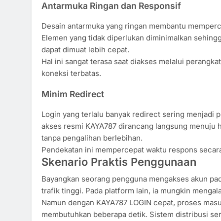
Antarmuka Ringan dan Responsif
Desain antarmuka yang ringan membantu memperce
Elemen yang tidak diperlukan diminimalkan sehing
dapat dimuat lebih cepat.
Hal ini sangat terasa saat diakses melalui perangk
koneksi terbatas.
Minim Redirect
Login yang terlalu banyak redirect sering menjadi 
akses resmi KAYA787 dirancang langsung menuju h
tanpa pengalihan berlebihan.
Pendekatan ini mempercepat waktu respons secara 
Skenario Praktis Penggunaan
Bayangkan seorang pengguna mengakses akun pada
trafik tinggi. Pada platform lain, ia mungkin mengal
Namun dengan KAYA787 LOGIN cepat, proses masu
membutuhkan beberapa detik. Sistem distribusi se