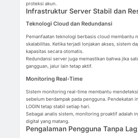
proteksi akun.
Infrastruktur Server Stabil dan Re
Teknologi Cloud dan Redundansi
Pemanfaatan teknologi berbasis cloud membantu 
skalabilitas. Ketika terjadi lonjakan akses, sistem 
kapasitas secara otomatis.
Redundansi server juga memastikan bahwa jika sat
gangguan, jalur lain tetap aktif.
Monitoring Real-Time
Sistem monitoring real-time membantu mendeteksi
sebelum berdampak pada pengguna. Pendekatan i
LOGIN tetap stabil setiap hari.
Sebagai analis sistem, monitoring proaktif adalah 
digital yang matang.
Pengalaman Pengguna Tanpa Lag