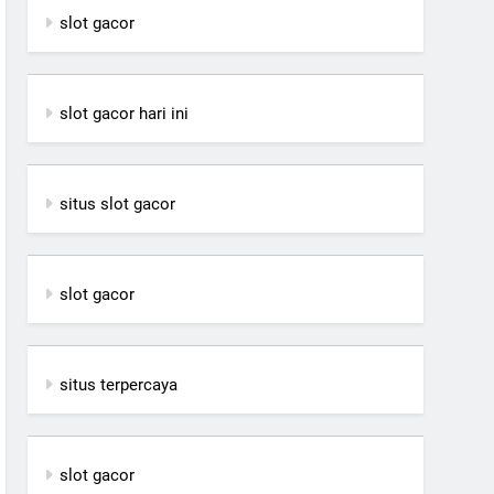
slot gacor
slot gacor hari ini
situs slot gacor
slot gacor
situs terpercaya
slot gacor