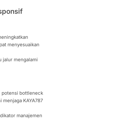
sponsif
meningkatkan
dapat menyesuaikan
u jalur mengalami
 potensi bottleneck
ni menjaga KAYA787
indikator manajemen