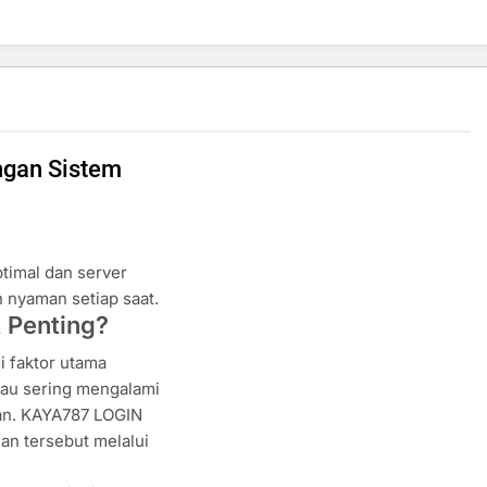
ngan Sistem
timal dan server
n nyaman setiap saat.
 Penting?
i faktor utama
tau sering mengalami
an. KAYA787 LOGIN
an tersebut melalui