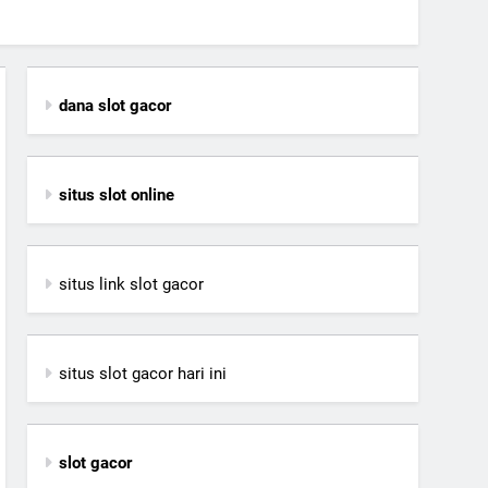
dana slot gacor
situs slot online
situs link slot gacor
situs slot gacor hari ini
slot gacor