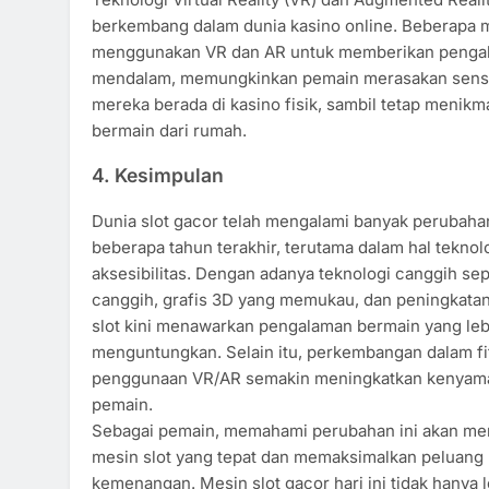
berkembang dalam dunia kasino online. Beberapa m
menggunakan VR dan AR untuk memberikan pengal
mendalam, memungkinkan pemain merasakan sensa
mereka berada di kasino fisik, sambil tetap menik
bermain dari rumah.
4.
Kesimpulan
Dunia slot gacor telah mengalami banyak perubaha
beberapa tahun terakhir, terutama dalam hal teknolo
aksesibilitas. Dengan adanya teknologi canggih sep
canggih, grafis 3D yang memukau, dan peningkatan
slot kini menawarkan pengalaman bermain yang leb
menguntungkan. Selain itu, perkembangan dalam fi
penggunaan VR/AR semakin meningkatkan kenyama
pemain.
Sebagai pemain, memahami perubahan ini akan m
mesin slot yang tepat dan memaksimalkan peluang
kemenangan. Mesin slot gacor hari ini tidak hanya l