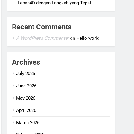
Lebah4D dengan Langkah yang Tepat
Recent Comments
A WordPress Commenter
on
Hello world!
Archives
July 2026
June 2026
May 2026
April 2026
March 2026