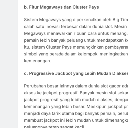
b.
Fitur Megaways dan Cluster Pays
Sistem Megaways yang diperkenalkan oleh Big Ti
salah satu inovasi terbesar dalam dunia slot. Mesin
Megaways menawarkan ribuan cara untuk menang,
pemain lebih banyak peluang untuk mendapatkan 
itu, sistem Cluster Pays memungkinkan pembayaran
simbol yang berada dalam kelompok, meningkatka
kemenangan.
c.
Progressive Jackpot yang Lebih Mudah Diakse
Perubahan besar lainnya dalam dunia slot gacor a
akses ke jackpot progresif. Banyak mesin slot se
jackpot progresif yang lebih mudah diakses, deng
kemenangan yang lebih besar. Meskipun jackpot pr
menjadi daya tarik utama bagi banyak pemain, peru
membuat jackpot ini lebih mudah untuk dimenangk
peluangnya tetap sangat kecil.