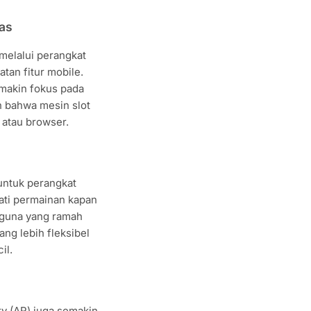
tas
melalui perangkat
tan fitur mobile.
makin fokus pada
 bahwa mesin slot
 atau browser.
 untuk perangkat
ti permainan kapan
ngguna yang ramah
yang lebih fleksibel
il.
ty (AR) juga semakin