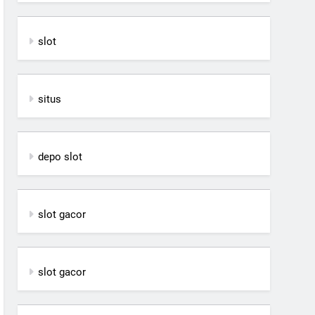
slot
situs
depo slot
slot gacor
slot gacor