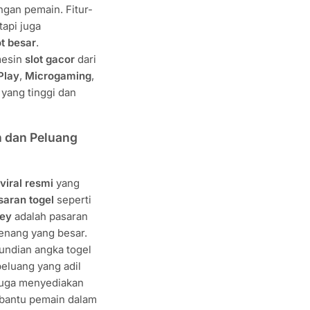
gan pemain. Fitur-
tapi juga
t besar
.
mesin
slot gacor
dari
Play
,
Microgaming
,
 yang tinggi dan
n dan Peluang
 viral resmi
yang
saran togel
seperti
ney
adalah pasaran
enang yang besar.
undian angka togel
eluang yang adil
juga menyediakan
bantu pemain dalam