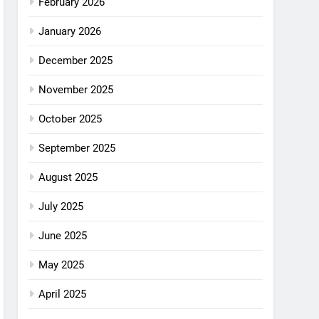
February 2026
January 2026
December 2025
November 2025
October 2025
September 2025
August 2025
July 2025
June 2025
May 2025
April 2025