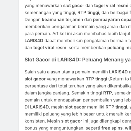
yang menawarkan
slot gacor
dan
togel viral resmi
d
kemenangan yang tinggi,
RTP tinggi
, dan berbagai f
Dengan
keamanan terjamin
dan
pembayaran cepa
memberikan pengalaman bermain yang aman dan 
para pemain. Artikel ini akan membahas lebih lanju
LARIS4D
dapat memberikan pengalaman bermain te
dan
togel viral resmi
serta memberikan
peluang m
Slot Gacor di LARIS4D: Peluang Menang ya
Salah satu alasan utama pemain memilih
LARIS4D
a
slot gacor
yang menawarkan
RTP tinggi
(Return to 
persentase dari total taruhan yang akan dikembali
dalam jangka panjang. Semakin tinggi
RTP
, semaki
pemain untuk mendapatkan pengembalian yang leb
Di
LARIS4D
, mesin
slot gacor
memiliki
RTP tinggi
,
memiliki peluang yang lebih besar untuk meraih k
konsisten. Mesin
slot gacor
ini juga dilengkapi den
bonus yang menguntungkan, seperti
free spins
,
wi