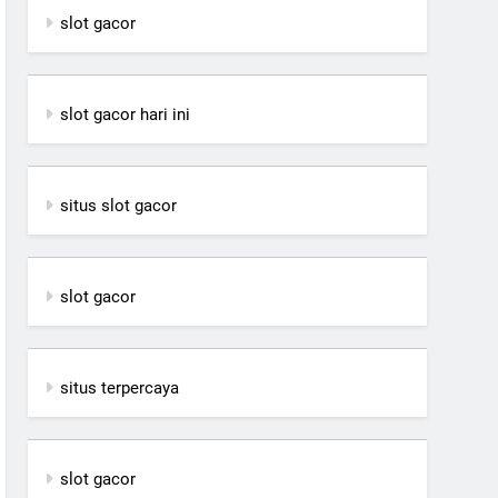
slot gacor
slot gacor hari ini
situs slot gacor
slot gacor
situs terpercaya
slot gacor