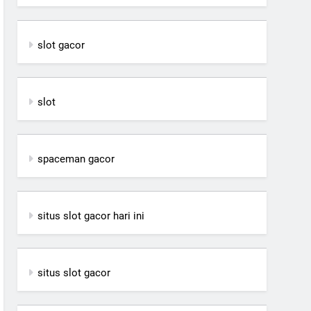
slot gacor
slot
spaceman gacor
situs slot gacor hari ini
situs slot gacor