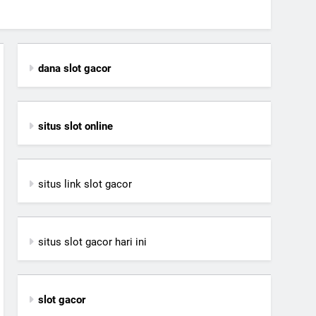
dana slot gacor
situs slot online
situs link slot gacor
situs slot gacor hari ini
slot gacor