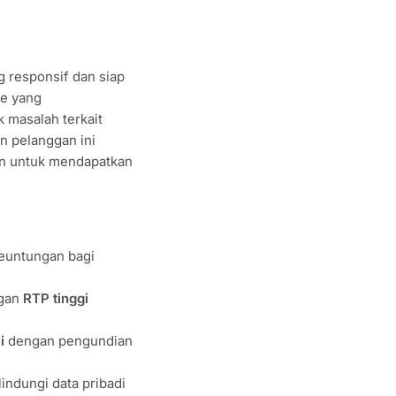
 responsif dan siap
ce yang
 masalah terkait
an pelanggan ini
in untuk mendapatkan
euntungan bagi
gan
RTP tinggi
i
dengan pengundian
indungi data pribadi