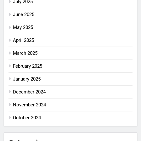
July 2025
June 2025
May 2025
April 2025
March 2025
February 2025
January 2025
December 2024
November 2024
October 2024