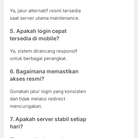
Ya, jalur alternatif resmi tersedia
saat server utama maintenance.
5. Apakah login cepat
tersedia di mobile?
Ya, sistem dirancang responsif
untuk berbagai perangkat.
6. Bagaimana memastikan
akses resmi?
Gunakan jalur login yang konsisten
dan tidak melalui redirect
mencurigakan.
7. Apakah server stabil setiap
hari?