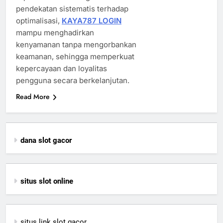
pendekatan sistematis terhadap
optimalisasi,
KAYA787 LOGIN
mampu menghadirkan
kenyamanan tanpa mengorbankan
keamanan, sehingga memperkuat
kepercayaan dan loyalitas
pengguna secara berkelanjutan.
Read More
dana slot gacor
situs slot online
situs link slot gacor