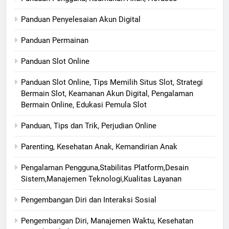
Panduan Penyelesaian Akun Digital
Panduan Permainan
Panduan Slot Online
Panduan Slot Online, Tips Memilih Situs Slot, Strategi
Bermain Slot, Keamanan Akun Digital, Pengalaman
Bermain Online, Edukasi Pemula Slot
Panduan, Tips dan Trik, Perjudian Online
Parenting, Kesehatan Anak, Kemandirian Anak
Pengalaman Pengguna,Stabilitas Platform,Desain
Sistem,Manajemen Teknologi,Kualitas Layanan
Pengembangan Diri dan Interaksi Sosial
Pengembangan Diri, Manajemen Waktu, Kesehatan