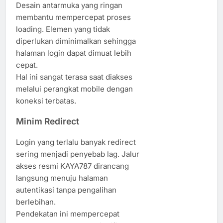
Desain antarmuka yang ringan
membantu mempercepat proses
loading. Elemen yang tidak
diperlukan diminimalkan sehingga
halaman login dapat dimuat lebih
cepat.
Hal ini sangat terasa saat diakses
melalui perangkat mobile dengan
koneksi terbatas.
Minim Redirect
Login yang terlalu banyak redirect
sering menjadi penyebab lag. Jalur
akses resmi KAYA787 dirancang
langsung menuju halaman
autentikasi tanpa pengalihan
berlebihan.
Pendekatan ini mempercepat