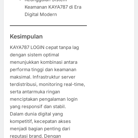
Keamanan KAYA787 di Era
Digital Modern
Kesimpulan
KAYA787 LOGIN cepat tanpa lag
dengan sistem optimal
menunjukkan kombinasi antara
performa tinggi dan keamanan
maksimal. Infrastruktur server
terdistribusi, monitoring real-time,
serta antarmuka ringan
menciptakan pengalaman login
yang responsif dan stabil.
Dalam dunia digital yang
kompetitif, kecepatan akses
menjadi bagian penting dari
reputasi brand. Dengan