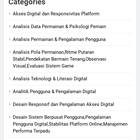
Categories
Akses Digital dan Responsivitas Platform
Analisis Data Permainan & Psikologi Pemain
Analisis Permainan & Pengalaman Pengguna
Analisis Pola Permainan,Ritme Putaran
Stabil,Pendekatan Bermain Tenang,Observasi
Visual,Evaluasi Sistem Game
Analisis Teknologi & Literasi Digital
Analitik Pengguna & Pengalaman Digital
Desain Responsif dan Pengalaman Akses Digital
Desain Sistem Berpusat Pengguna,Pengalaman
Pengguna Digital,Stabilitas Platform Online,Manajemen
Performa Terpadu