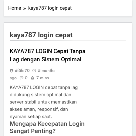
Home
kaya787 login cepat
kaya787 login cepat
KAYA787 LOGIN Cepat Tanpa
Lag dengan Sistem Optimal
df5fe70
5 months
ago
0
7 mins
KAYA787 LOGIN cepat tanpa lag
didukung sistem optimal dan
server stabil untuk memastikan
akses aman, responsif, dan
nyaman setiap saat.
Mengapa Kecepatan Login
Sangat Penting?