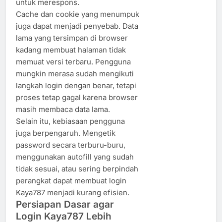
untuk merespons.
Cache dan cookie yang menumpuk
juga dapat menjadi penyebab. Data
lama yang tersimpan di browser
kadang membuat halaman tidak
memuat versi terbaru. Pengguna
mungkin merasa sudah mengikuti
langkah login dengan benar, tetapi
proses tetap gagal karena browser
masih membaca data lama.
Selain itu, kebiasaan pengguna
juga berpengaruh. Mengetik
password secara terburu-buru,
menggunakan autofill yang sudah
tidak sesuai, atau sering berpindah
perangkat dapat membuat login
Kaya787 menjadi kurang efisien.
Persiapan Dasar agar
Login Kaya787 Lebih