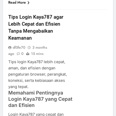
Read More
Tips Login Kaya787 agar
Lebih Cepat dan Efisien
Tanpa Mengabaikan
Keamanan
df5fe70
3 months
ago
0
15 mins
Tips login Kaya787 lebih cepat,
aman, dan efisien dengan
pengaturan browser, perangkat,
koneksi, serta kebiasaan akses
yang tepat.
Memahami Pentingnya
Login Kaya787 yang Cepat
dan Efisien
Login Kaya787 yang cepat dan