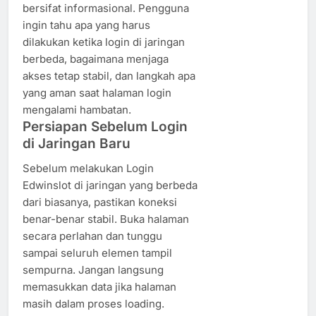
bersifat informasional. Pengguna
ingin tahu apa yang harus
dilakukan ketika login di jaringan
berbeda, bagaimana menjaga
akses tetap stabil, dan langkah apa
yang aman saat halaman login
mengalami hambatan.
Persiapan Sebelum Login
di Jaringan Baru
Sebelum melakukan Login
Edwinslot di jaringan yang berbeda
dari biasanya, pastikan koneksi
benar-benar stabil. Buka halaman
secara perlahan dan tunggu
sampai seluruh elemen tampil
sempurna. Jangan langsung
memasukkan data jika halaman
masih dalam proses loading.