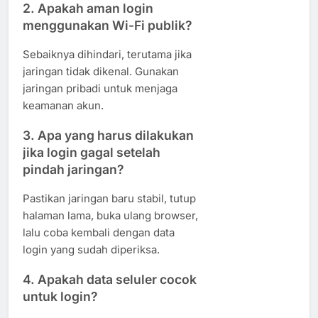
2. Apakah aman login
menggunakan Wi-Fi publik?
Sebaiknya dihindari, terutama jika
jaringan tidak dikenal. Gunakan
jaringan pribadi untuk menjaga
keamanan akun.
3. Apa yang harus dilakukan
jika login gagal setelah
pindah jaringan?
Pastikan jaringan baru stabil, tutup
halaman lama, buka ulang browser,
lalu coba kembali dengan data
login yang sudah diperiksa.
4. Apakah data seluler cocok
untuk login?