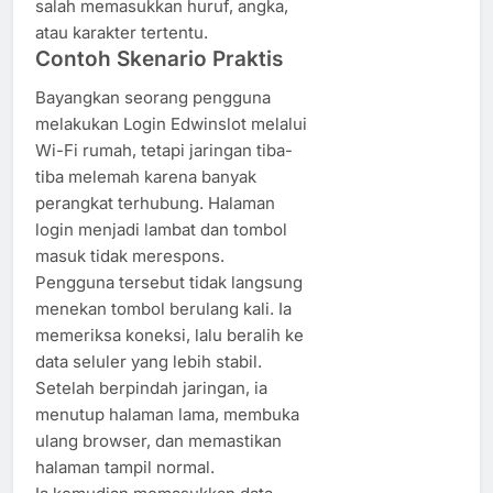
salah memasukkan huruf, angka,
atau karakter tertentu.
Contoh Skenario Praktis
Bayangkan seorang pengguna
melakukan Login Edwinslot melalui
Wi-Fi rumah, tetapi jaringan tiba-
tiba melemah karena banyak
perangkat terhubung. Halaman
login menjadi lambat dan tombol
masuk tidak merespons.
Pengguna tersebut tidak langsung
menekan tombol berulang kali. Ia
memeriksa koneksi, lalu beralih ke
data seluler yang lebih stabil.
Setelah berpindah jaringan, ia
menutup halaman lama, membuka
ulang browser, dan memastikan
halaman tampil normal.