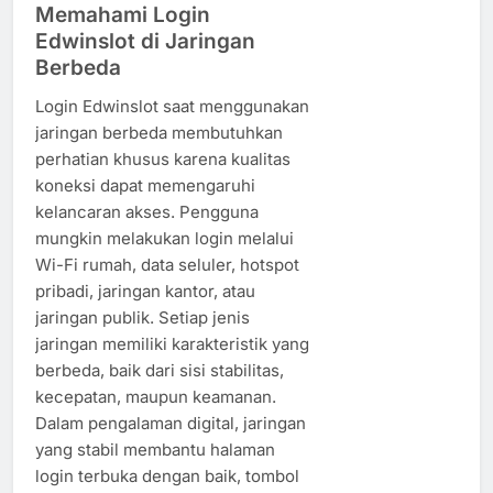
Memahami Login
Edwinslot di Jaringan
Berbeda
Login Edwinslot saat menggunakan
jaringan berbeda membutuhkan
perhatian khusus karena kualitas
koneksi dapat memengaruhi
kelancaran akses. Pengguna
mungkin melakukan login melalui
Wi-Fi rumah, data seluler, hotspot
pribadi, jaringan kantor, atau
jaringan publik. Setiap jenis
jaringan memiliki karakteristik yang
berbeda, baik dari sisi stabilitas,
kecepatan, maupun keamanan.
Dalam pengalaman digital, jaringan
yang stabil membantu halaman
login terbuka dengan baik, tombol