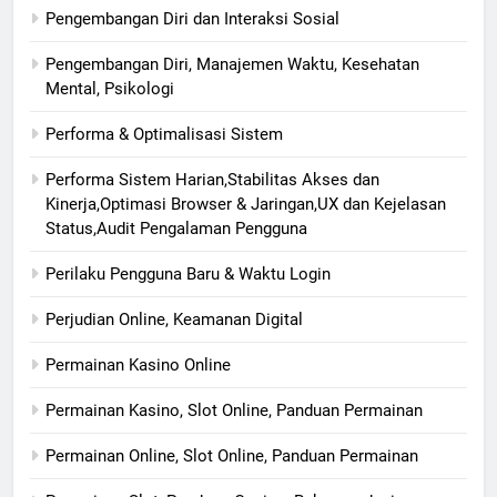
Pengembangan Diri dan Interaksi Sosial
Pengembangan Diri, Manajemen Waktu, Kesehatan
Mental, Psikologi
Performa & Optimalisasi Sistem
Performa Sistem Harian,Stabilitas Akses dan
Kinerja,Optimasi Browser & Jaringan,UX dan Kejelasan
Status,Audit Pengalaman Pengguna
Perilaku Pengguna Baru & Waktu Login
Perjudian Online, Keamanan Digital
Permainan Kasino Online
Permainan Kasino, Slot Online, Panduan Permainan
Permainan Online, Slot Online, Panduan Permainan