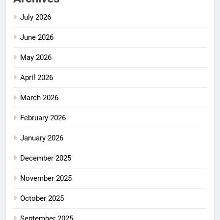
July 2026
June 2026
May 2026
April 2026
March 2026
February 2026
January 2026
December 2025
November 2025
October 2025
September 2025