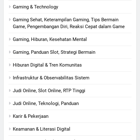
Gaming & Technology
Gaming Sehat, Keterampilan Gaming, Tips Bermain
Game, Pengembangan Diri, Reaksi Cepat dalam Game
Gaming, Hiburan, Kesehatan Mental
Gaming, Panduan Slot, Strategi Bermain
Hiburan Digital & Tren Komunitas
Infrastruktur & Observabilitas Sistem
Judi Online, Slot Online, RTP Tinggi
Judi Online, Teknologi, Panduan
Karir & Pekerjaan
Keamanan & Literasi Digital