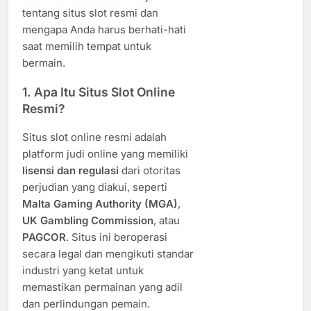
tentang situs slot resmi dan
mengapa Anda harus berhati-hati
saat memilih tempat untuk
bermain.
1.
Apa Itu Situs Slot Online
Resmi?
Situs slot online resmi adalah
platform judi online yang memiliki
lisensi dan regulasi
dari otoritas
perjudian yang diakui, seperti
Malta Gaming Authority (MGA)
,
UK Gambling Commission
, atau
PAGCOR
. Situs ini beroperasi
secara legal dan mengikuti standar
industri yang ketat untuk
memastikan permainan yang adil
dan perlindungan pemain.