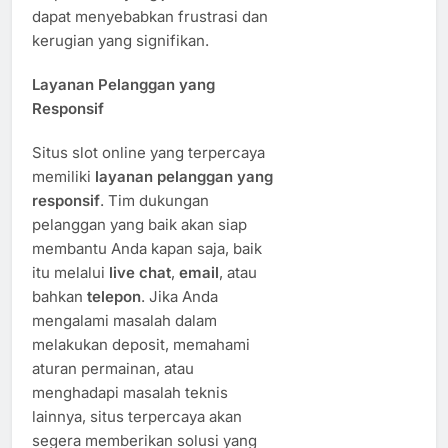
dapat menyebabkan frustrasi dan
kerugian yang signifikan.
Layanan Pelanggan yang
Responsif
Situs slot online yang terpercaya
memiliki
layanan pelanggan yang
responsif
. Tim dukungan
pelanggan yang baik akan siap
membantu Anda kapan saja, baik
itu melalui
live chat
,
email
, atau
bahkan
telepon
. Jika Anda
mengalami masalah dalam
melakukan deposit, memahami
aturan permainan, atau
menghadapi masalah teknis
lainnya, situs terpercaya akan
segera memberikan solusi yang