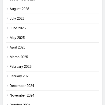
August 2025
July 2025
June 2025
May 2025
April 2025
March 2025
February 2025
January 2025
December 2024
November 2024
October 2024