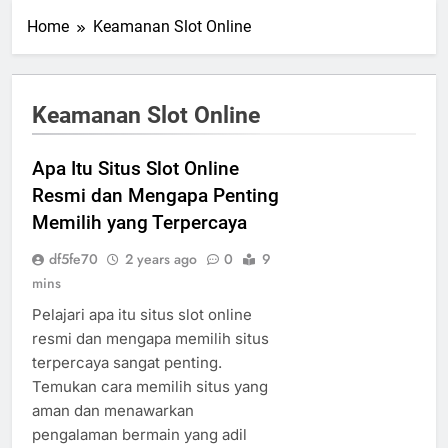
Home
Keamanan Slot Online
Keamanan Slot Online
Apa Itu Situs Slot Online
Resmi dan Mengapa Penting
Memilih yang Terpercaya
df5fe70
2 years ago
0
9
mins
Pelajari apa itu situs slot online
resmi dan mengapa memilih situs
terpercaya sangat penting.
Temukan cara memilih situs yang
aman dan menawarkan
pengalaman bermain yang adil