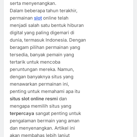
serta menyenangkan.
Dalam beberapa tahun terakhir,
permainan
slot
online telah
menjadi salah satu bentuk hiburan
digital yang paling digemari di
dunia, termasuk Indonesia. Dengan
beragam pilihan permainan yang
tersedia, banyak pemain yang
tertarik untuk mencoba
peruntungan mereka. Namun,
dengan banyaknya situs yang
menawarkan permainan ini,
penting untuk memahami apa itu
situs slot online resmi
dan
mengapa memilih situs yang
terpercaya
sangat penting untuk
pengalaman bermain yang aman
dan menyenangkan. Artikel ini
akan membahas lebih lanjut