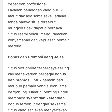
cepat dan profesional.
Layanan pelanggan yang buruk
atau tidak ada sama sekali adalah
tanda bahwa situs tersebut
mungkin tidak dapat dipercaya.
Situs resmi selalu mengutamakan
kenyamanan dan kepuasan pemain
mereka.
Bonus dan Promosi yang Jelas
Situs slot online terpercaya sering
kali menawarkan berbagai
bonus
dan promosi
untuk pemain baru
maupun pemain yang sudah lama
bergabung. Namun, penting untuk
membaca
syarat dan ketentuan
bonus tersebut dengan seksama.
Situs yang sah akan menyertakan