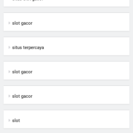
slot gacor
situs terpercaya
slot gacor
slot gacor
slot