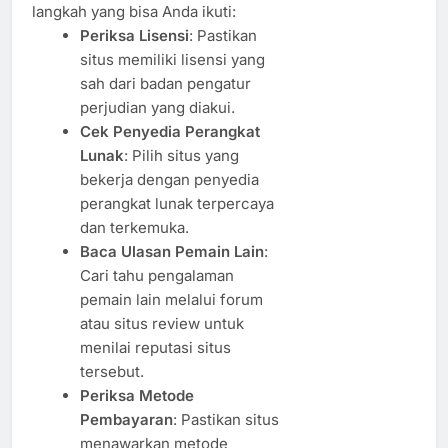
langkah yang bisa Anda ikuti:
Periksa Lisensi
: Pastikan
situs memiliki lisensi yang
sah dari badan pengatur
perjudian yang diakui.
Cek Penyedia Perangkat
Lunak
: Pilih situs yang
bekerja dengan penyedia
perangkat lunak terpercaya
dan terkemuka.
Baca Ulasan Pemain Lain
:
Cari tahu pengalaman
pemain lain melalui forum
atau situs review untuk
menilai reputasi situs
tersebut.
Periksa Metode
Pembayaran
: Pastikan situs
menawarkan metode