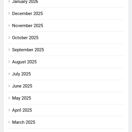
January 2026
December 2025
November 2025
October 2025
September 2025
August 2025
July 2025
June 2025
May 2025
April 2025
March 2025