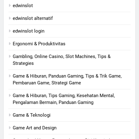
edwinslot
edwinslot alternatif
edwinslot login
Ergonomi & Produktivitas
Gambling, Online Casino, Slot Machines, Tips &
Strategies
Game & Hiburan, Panduan Gaming, Tips & Trik Game,
Pembaruan Game, Strategi Game
Game & Hiburan, Tips Gaming, Kesehatan Mental,
Pengalaman Bermain, Panduan Gaming
Game & Teknologi
Game Art and Design