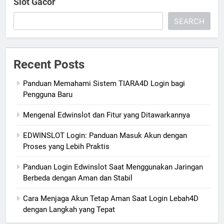
Slot Gacor
SEARCH
Recent Posts
Panduan Memahami Sistem TIARA4D Login bagi
Pengguna Baru
Mengenal Edwinslot dan Fitur yang Ditawarkannya
EDWINSLOT Login: Panduan Masuk Akun dengan
Proses yang Lebih Praktis
Panduan Login Edwinslot Saat Menggunakan Jaringan
Berbeda dengan Aman dan Stabil
Cara Menjaga Akun Tetap Aman Saat Login Lebah4D
dengan Langkah yang Tepat