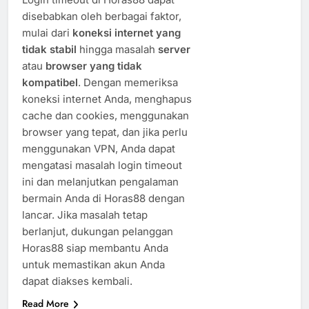
disebabkan oleh berbagai faktor,
mulai dari
koneksi internet yang
tidak stabil
hingga masalah
server
atau
browser yang tidak
kompatibel
. Dengan memeriksa
koneksi internet Anda, menghapus
cache dan cookies, menggunakan
browser yang tepat, dan jika perlu
menggunakan VPN, Anda dapat
mengatasi masalah login timeout
ini dan melanjutkan pengalaman
bermain Anda di Horas88 dengan
lancar. Jika masalah tetap
berlanjut, dukungan pelanggan
Horas88 siap membantu Anda
untuk memastikan akun Anda
dapat diakses kembali.
Read More