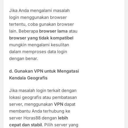
Jika Anda mengalami masalah
login menggunakan browser
tertentu, coba gunakan browser
lain. Beberapa
browser lama
atau
browser yang tidak kompatibel
mungkin mengalami kesulitan
dalam memproses data login
dengan benar.
d.
Gunakan VPN untuk Mengatasi
Kendala Geografis
Jika masalah login terkait dengan
lokasi geografis atau pembatasan
server, menggunakan
VPN
dapat
membantu Anda terhubung ke
server Horas88 dengan
lebih
cepat dan stabil
. Pilih server yang