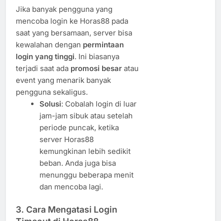
Jika banyak pengguna yang
mencoba login ke Horas88 pada
saat yang bersamaan, server bisa
kewalahan dengan
permintaan
login yang tinggi
. Ini biasanya
terjadi saat ada
promosi besar
atau
event yang menarik banyak
pengguna sekaligus.
Solusi
: Cobalah login di luar
jam-jam sibuk atau setelah
periode puncak, ketika
server Horas88
kemungkinan lebih sedikit
beban. Anda juga bisa
menunggu beberapa menit
dan mencoba lagi.
3. Cara Mengatasi Login