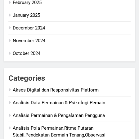
February 2025
January 2025
December 2024
November 2024
October 2024
Categories
Akses Digital dan Responsivitas Platform
Analisis Data Permainan & Psikologi Pemain
Analisis Permainan & Pengalaman Pengguna
Analisis Pola Permainan,Ritme Putaran
Stabil,Pendekatan Bermain Tenang,Observasi