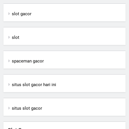
slot gacor
slot
spaceman gacor
situs slot gacor hari ini
situs slot gacor