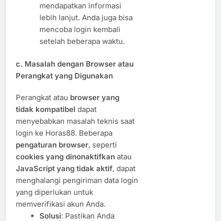
mendapatkan informasi
lebih lanjut. Anda juga bisa
mencoba login kembali
setelah beberapa waktu.
c.
Masalah dengan Browser atau
Perangkat yang Digunakan
Perangkat atau
browser yang
tidak kompatibel
dapat
menyebabkan masalah teknis saat
login ke Horas88. Beberapa
pengaturan browser
, seperti
cookies yang dinonaktifkan
atau
JavaScript yang tidak aktif
, dapat
menghalangi pengiriman data login
yang diperlukan untuk
memverifikasi akun Anda.
Solusi
: Pastikan Anda