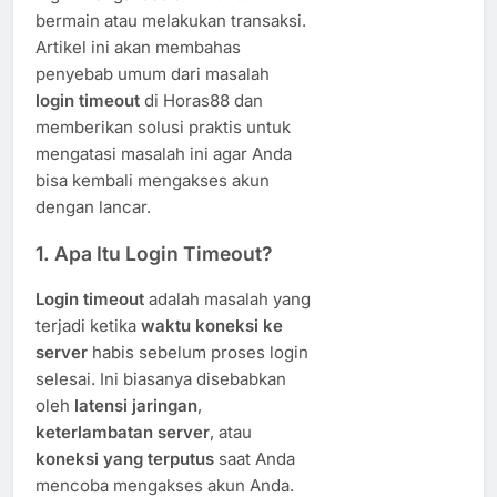
bermain atau melakukan transaksi.
Artikel ini akan membahas
penyebab umum dari masalah
login timeout
di Horas88 dan
memberikan solusi praktis untuk
mengatasi masalah ini agar Anda
bisa kembali mengakses akun
dengan lancar.
1. Apa Itu Login Timeout?
Login timeout
adalah masalah yang
terjadi ketika
waktu koneksi ke
server
habis sebelum proses login
selesai. Ini biasanya disebabkan
oleh
latensi jaringan
,
keterlambatan server
, atau
koneksi yang terputus
saat Anda
mencoba mengakses akun Anda.