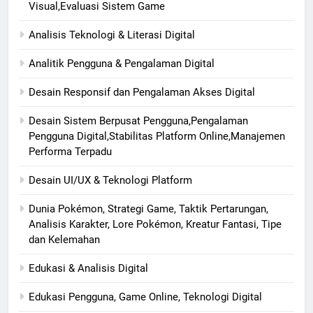
Visual,Evaluasi Sistem Game
Analisis Teknologi & Literasi Digital
Analitik Pengguna & Pengalaman Digital
Desain Responsif dan Pengalaman Akses Digital
Desain Sistem Berpusat Pengguna,Pengalaman
Pengguna Digital,Stabilitas Platform Online,Manajemen
Performa Terpadu
Desain UI/UX & Teknologi Platform
Dunia Pokémon, Strategi Game, Taktik Pertarungan,
Analisis Karakter, Lore Pokémon, Kreatur Fantasi, Tipe
dan Kelemahan
Edukasi & Analisis Digital
Edukasi Pengguna, Game Online, Teknologi Digital