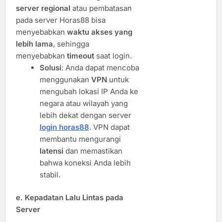
server regional
atau pembatasan
pada server Horas88 bisa
menyebabkan
waktu akses yang
lebih lama
, sehingga
menyebabkan
timeout
saat login.
Solusi
: Anda dapat mencoba
menggunakan
VPN
untuk
mengubah lokasi IP Anda ke
negara atau wilayah yang
lebih dekat dengan server
login horas88
. VPN dapat
membantu mengurangi
latensi
dan memastikan
bahwa koneksi Anda lebih
stabil.
e.
Kepadatan Lalu Lintas pada
Server