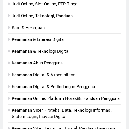
Judi Online, Slot Online, RTP Tinggi
Judi Online, Teknologi, Panduan
Karir & Pekerjaan
Keamanan & Literasi Digital
Keamanan & Teknologi Digital
Keamanan Akun Pengguna
Keamanan Digital & Aksesibilitas
Keamanan Digital & Perlindungan Pengguna
Keamanan Online, Platform Horas88, Panduan Pengguna
Keamanan Siber, Proteksi Data, Teknologi Informasi,
Sistem Login, Inovasi Digital
Keamanan Siber, Teknologi Digital, Panduan Pengguna