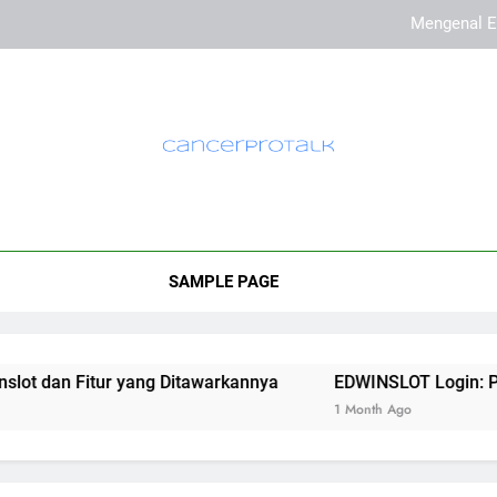
Mengenal Ed
EDWINSLOT Login: Panduan Masuk Ak
Panduan Login Edwinslot Saat Menggunakan Jar
Panduan Memahami Siste
cer Pro Talk
Mengenal Ed
lah Dalam Diskusi Dan Dukungan Untuk Pasien Kanker Di Cance
EDWINSLOT Login: Panduan Masuk Ak
SAMPLE PAGE
Panduan Login Edwinslot Saat Menggunakan Jar
ur yang Ditawarkannya
EDWINSLOT Login: Panduan Masu
1 Month Ago