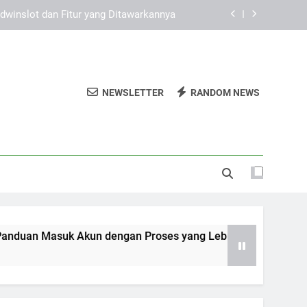
winslot dan Fitur yang Ditawarkannya
un dengan Proses yang Lebih Praktis
ingan Berbeda dengan Aman dan Stabil
NEWSLETTER
RANDOM NEWS
m TIARA4D Login bagi Pengguna Baru
winslot dan Fitur yang Ditawarkannya
r Pro Talk.
un dengan Proses yang Lebih Praktis
ingan Berbeda dengan Aman dan Stabil
k Akun dengan Proses yang Lebih Praktis
Panduan Log
2 Months Ago