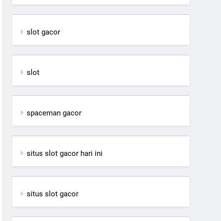
slot gacor
slot
spaceman gacor
situs slot gacor hari ini
situs slot gacor