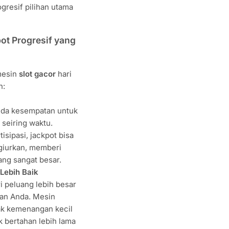
gresif pilihan utama
ot Progresif yang
mesin
slot gacor
hari
n:
nda kesempatan untuk
seiring waktu.
sipasi, jackpot bisa
giurkan, memberi
ng sangat besar.
Lebih Baik
 peluang lebih besar
an Anda. Mesin
ak kemenangan kecil
 bertahan lebih lama