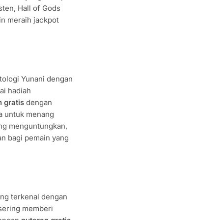
ten, Hall of Gods
in meraih jackpot
itologi Yunani dengan
ai hadiah
 gratis
dengan
a untuk menang
yang menguntungkan,
an bagi pemain yang
ang terkenal dengan
 sering memberi