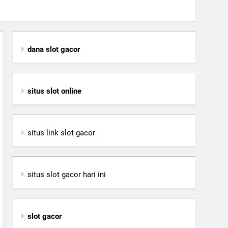
dana slot gacor
situs slot online
situs link slot gacor
situs slot gacor hari ini
slot gacor