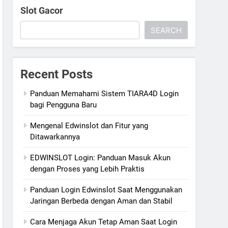
Slot Gacor
SEARCH
Recent Posts
Panduan Memahami Sistem TIARA4D Login
bagi Pengguna Baru
Mengenal Edwinslot dan Fitur yang
Ditawarkannya
EDWINSLOT Login: Panduan Masuk Akun
dengan Proses yang Lebih Praktis
Panduan Login Edwinslot Saat Menggunakan
Jaringan Berbeda dengan Aman dan Stabil
Cara Menjaga Akun Tetap Aman Saat Login