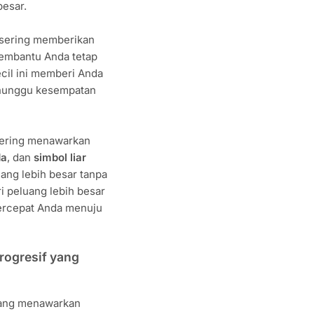
esar.
 sering memberikan
embantu Anda tetap
cil ini memberi Anda
enunggu kesempatan
 sering menawarkan
da
, dan
simbol liar
ng lebih besar tanpa
i peluang lebih besar
rcepat Anda menuju
Progresif yang
yang menawarkan