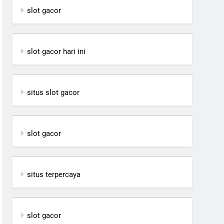
slot gacor
slot gacor hari ini
situs slot gacor
slot gacor
situs terpercaya
slot gacor