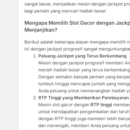
sangat besar, menjadikan mesin dengan jackpot pro
bagi pemain yang mencari hadiah besar.
Mengapa Memilih Slot Gacor dengan Jackp
Menjanjikan?
Berikut adalah beberapa alasan mengapa memilih 
ini dengan jackpot progresif sangat menguntungka
Peluang Jackpot yang Terus Berkembang
Mesin dengan jackpot progresif memberi A
meraih hadiah besar yang terus berkembang 
Dengan semakin banyak pemain yang berparti
tumbuh hingga mencapai jumlah yang meng
Anda peluang untuk memenangkan hadiah ya
RTP Tinggi yang Memberikan Pembayaran 
Mesin slot gacor dengan
RTP tinggi
memberi
untuk mendapatkan pengembalian dari taruh
dengan RTP tinggi juga memberi lebih bany
dan menengah, memberi Anda peluang untuk