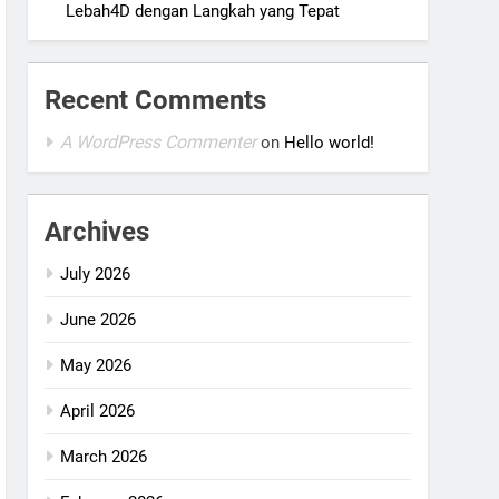
Lebah4D dengan Langkah yang Tepat
Recent Comments
A WordPress Commenter
on
Hello world!
Archives
July 2026
June 2026
May 2026
April 2026
March 2026