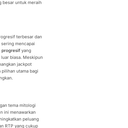
g besar untuk meraih
ogresif terbesar dan
g sering mencapai
 progresif
yang
luar biasa. Meskipun
nangkan jackpot
 pilihan utama bagi
ngkan.
ngan tema mitologi
in ini menawarkan
ingkatkan peluang
gan RTP yang cukup