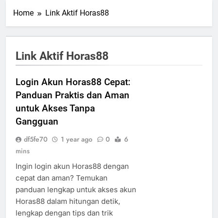
Home
Link Aktif Horas88
Link Aktif Horas88
Login Akun Horas88 Cepat:
Panduan Praktis dan Aman
untuk Akses Tanpa
Gangguan
df5fe70
1 year ago
0
6
mins
Ingin login akun Horas88 dengan
cepat dan aman? Temukan
panduan lengkap untuk akses akun
Horas88 dalam hitungan detik,
lengkap dengan tips dan trik