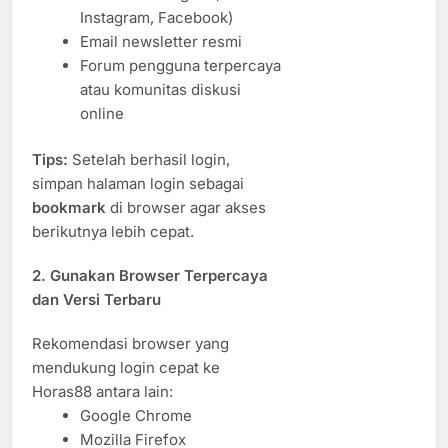
Instagram, Facebook)
Email newsletter resmi
Forum pengguna terpercaya
atau komunitas diskusi
online
Tips:
Setelah berhasil login,
simpan halaman login sebagai
bookmark
di browser agar akses
berikutnya lebih cepat.
2.
Gunakan Browser Terpercaya
dan Versi Terbaru
Rekomendasi browser yang
mendukung login cepat ke
Horas88 antara lain:
Google Chrome
Mozilla Firefox