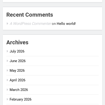
Recent Comments
A WordPress Commenter
on
Hello world!
Archives
July 2026
June 2026
May 2026
April 2026
March 2026
February 2026