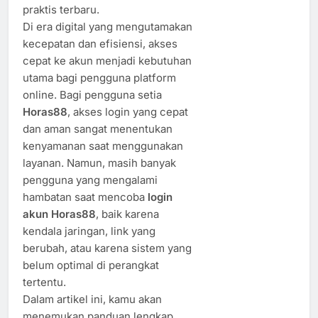
praktis terbaru.
Di era digital yang mengutamakan
kecepatan dan efisiensi, akses
cepat ke akun menjadi kebutuhan
utama bagi pengguna platform
online. Bagi pengguna setia
Horas88
, akses login yang cepat
dan aman sangat menentukan
kenyamanan saat menggunakan
layanan. Namun, masih banyak
pengguna yang mengalami
hambatan saat mencoba
login
akun Horas88
, baik karena
kendala jaringan, link yang
berubah, atau karena sistem yang
belum optimal di perangkat
tertentu.
Dalam artikel ini, kamu akan
menemukan panduan lengkap