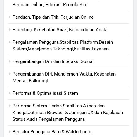
Bermain Online, Edukasi Pemula Slot
Panduan, Tips dan Trik, Perjudian Online
Parenting, Kesehatan Anak, Kemandirian Anak
Pengalaman Pengguna,Stabilitas Platform,Desain
Sistem,Manajemen Teknologi,Kualitas Layanan
Pengembangan Diri dan Interaksi Sosial
Pengembangan Diri, Manajemen Waktu, Kesehatan
Mental, Psikologi
Performa & Optimalisasi Sistem
Performa Sistem Harian,Stabilitas Akses dan
Kinerja,Optimasi Browser & Jaringan,UX dan Kejelasan
Status,Audit Pengalaman Pengguna
Perilaku Pengguna Baru & Waktu Login