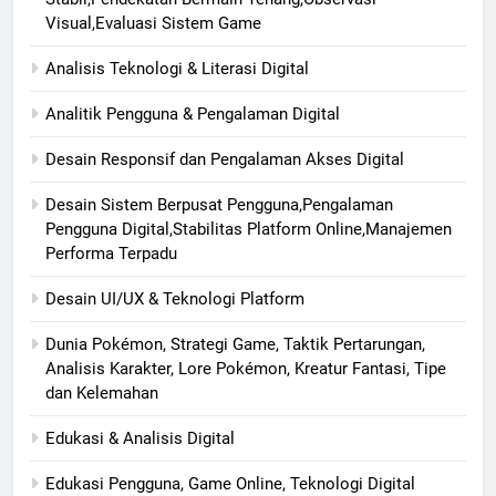
Visual,Evaluasi Sistem Game
Analisis Teknologi & Literasi Digital
Analitik Pengguna & Pengalaman Digital
Desain Responsif dan Pengalaman Akses Digital
Desain Sistem Berpusat Pengguna,Pengalaman
Pengguna Digital,Stabilitas Platform Online,Manajemen
Performa Terpadu
Desain UI/UX & Teknologi Platform
Dunia Pokémon, Strategi Game, Taktik Pertarungan,
Analisis Karakter, Lore Pokémon, Kreatur Fantasi, Tipe
dan Kelemahan
Edukasi & Analisis Digital
Edukasi Pengguna, Game Online, Teknologi Digital