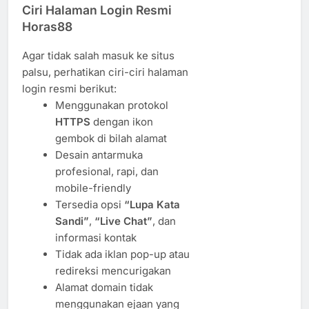
Ciri Halaman Login Resmi
Horas88
Agar tidak salah masuk ke situs
palsu, perhatikan ciri-ciri halaman
login resmi berikut:
Menggunakan protokol
HTTPS
dengan ikon
gembok di bilah alamat
Desain antarmuka
profesional, rapi, dan
mobile-friendly
Tersedia opsi
“Lupa Kata
Sandi”
,
“Live Chat”
, dan
informasi kontak
Tidak ada iklan pop-up atau
redireksi mencurigakan
Alamat domain tidak
menggunakan ejaan yang