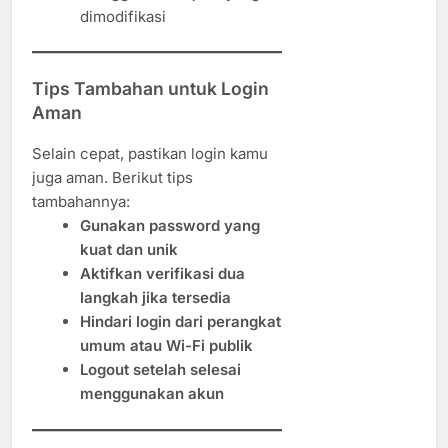
dimodifikasi
Tips Tambahan untuk Login
Aman
Selain cepat, pastikan login kamu
juga aman. Berikut tips
tambahannya:
Gunakan password yang
kuat dan unik
Aktifkan verifikasi dua
langkah jika tersedia
Hindari login dari perangkat
umum atau Wi-Fi publik
Logout setelah selesai
menggunakan akun