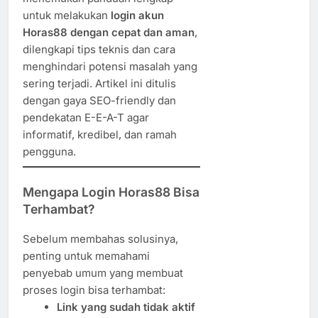
untuk melakukan
login akun
Horas88 dengan cepat dan aman
,
dilengkapi tips teknis dan cara
menghindari potensi masalah yang
sering terjadi. Artikel ini ditulis
dengan gaya SEO-friendly dan
pendekatan E-E-A-T agar
informatif, kredibel, dan ramah
pengguna.
Mengapa Login Horas88 Bisa
Terhambat?
Sebelum membahas solusinya,
penting untuk memahami
penyebab umum yang membuat
proses login bisa terhambat:
Link yang sudah tidak aktif