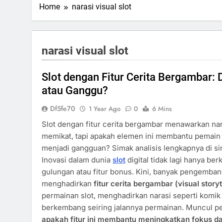
Home
narasi visual slot
narasi visual slot
Slot dengan Fitur Cerita Bergambar:
atau Ganggu?
Df5fe70
1 Year Ago
0
6 Mins
Slot dengan fitur cerita bergambar menawarkan nar
memikat, tapi apakah elemen ini membantu pemain 
menjadi gangguan? Simak analisis lengkapnya di sin
Inovasi dalam dunia
slot
digital tidak lagi hanya ber
gulungan atau fitur bonus. Kini, banyak pengemba
menghadirkan
fitur cerita bergambar (visual storyt
permainan slot, menghadirkan narasi seperti komik
berkembang seiring jalannya permainan. Muncul pe
apakah fitur ini membantu meningkatkan fokus da