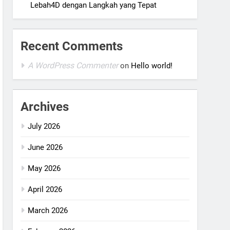
Lebah4D dengan Langkah yang Tepat
Recent Comments
A WordPress Commenter
on
Hello world!
Archives
July 2026
June 2026
May 2026
April 2026
March 2026