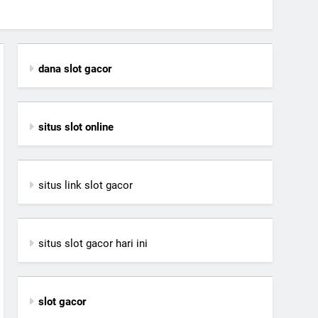
dana slot gacor
situs slot online
situs link slot gacor
situs slot gacor hari ini
slot gacor