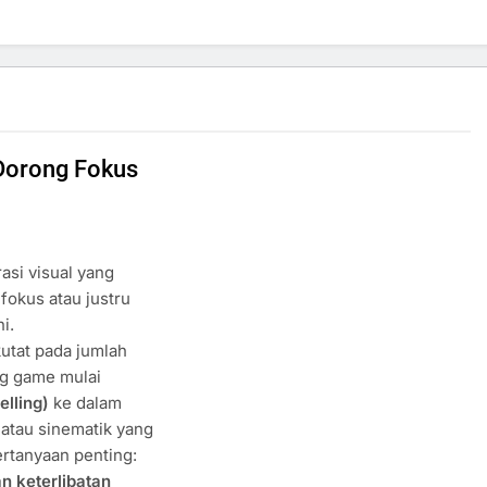
 Dorong Fokus
asi visual yang
fokus atau justru
i.
kutat pada jumlah
ng game mulai
elling)
ke dalam
 atau sinematik yang
rtanyaan penting:
n keterlibatan