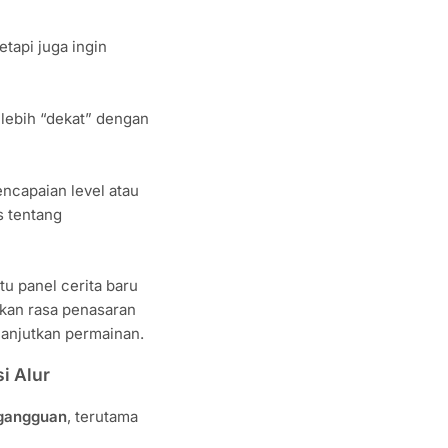
tapi juga ingin
 lebih “dekat” dengan
ncapaian level atau
s tentang
u panel cerita baru
kan rasa penasaran
anjutkan permainan.
i Alur
gangguan
, terutama