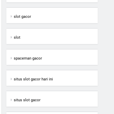
slot gacor
slot
spaceman gacor
situs slot gacor hari ini
situs slot gacor