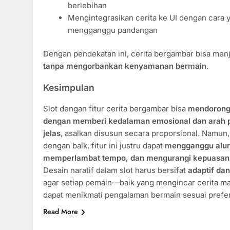
berlebihan
Mengintegrasikan cerita ke UI dengan cara y
mengganggu pandangan
Dengan pendekatan ini, cerita bergambar bisa men
tanpa mengorbankan kenyamanan bermain
.
Kesimpulan
Slot dengan fitur cerita bergambar bisa
mendorong
dengan memberi kedalaman emosional dan arah 
jelas
, asalkan disusun secara proporsional. Namun, 
dengan baik, fitur ini justru dapat
mengganggu alur
memperlambat tempo, dan mengurangi kepuasan
Desain naratif dalam slot harus bersifat
adaptif da
agar setiap pemain—baik yang mengincar cerita 
dapat menikmati pengalaman bermain sesuai prefe
Read More