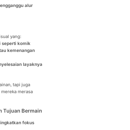
mengganggu alur
isual yang:
i seperti komik
 atau kemenangan
enyelesaian layaknya
inan, tapi juga
t mereka merasa
n Tujuan Bermain
ingkatkan fokus