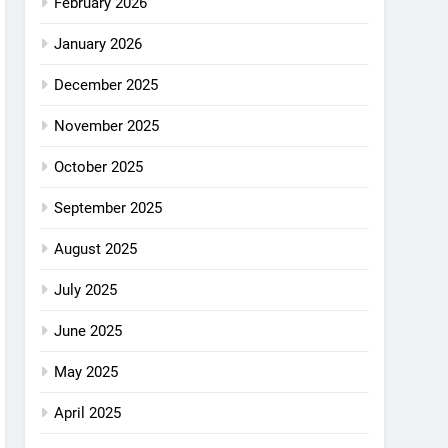
February 2026
January 2026
December 2025
November 2025
October 2025
September 2025
August 2025
July 2025
June 2025
May 2025
April 2025