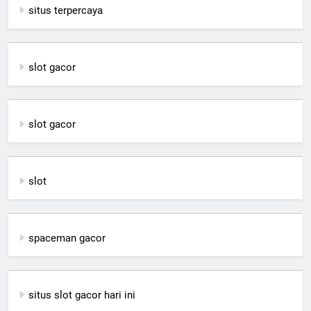
situs terpercaya
slot gacor
slot gacor
slot
spaceman gacor
situs slot gacor hari ini