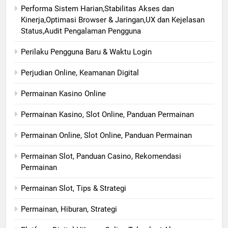
Performa Sistem Harian,Stabilitas Akses dan
Kinerja,Optimasi Browser & Jaringan,UX dan Kejelasan
Status,Audit Pengalaman Pengguna
Perilaku Pengguna Baru & Waktu Login
Perjudian Online, Keamanan Digital
Permainan Kasino Online
Permainan Kasino, Slot Online, Panduan Permainan
Permainan Online, Slot Online, Panduan Permainan
Permainan Slot, Panduan Casino, Rekomendasi
Permainan
Permainan Slot, Tips & Strategi
Permainan, Hiburan, Strategi