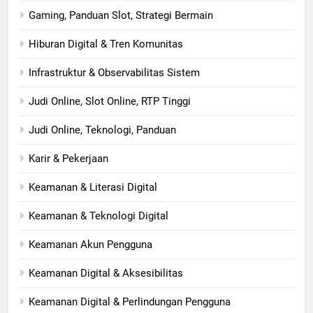
Gaming, Panduan Slot, Strategi Bermain
Hiburan Digital & Tren Komunitas
Infrastruktur & Observabilitas Sistem
Judi Online, Slot Online, RTP Tinggi
Judi Online, Teknologi, Panduan
Karir & Pekerjaan
Keamanan & Literasi Digital
Keamanan & Teknologi Digital
Keamanan Akun Pengguna
Keamanan Digital & Aksesibilitas
Keamanan Digital & Perlindungan Pengguna