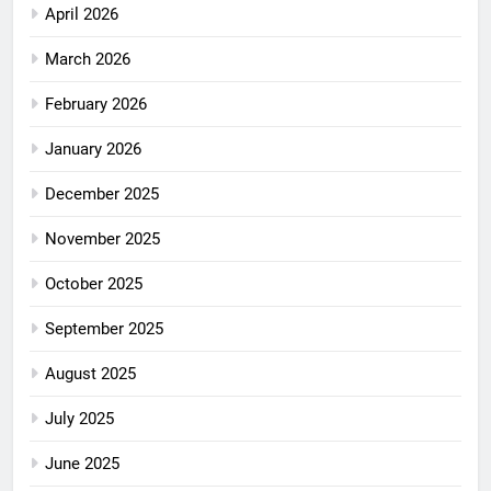
April 2026
March 2026
February 2026
January 2026
December 2025
November 2025
October 2025
September 2025
August 2025
July 2025
June 2025