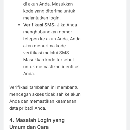
di akun Anda. Masukkan
kode yang diterima untuk
melanjutkan login.
Verifikasi SMS:
Jika Anda
menghubungkan nomor
telepon ke akun Anda, Anda
akan menerima kode
verifikasi melalui SMS.
Masukkan kode tersebut
untuk memastikan identitas
Anda.
Verifikasi tambahan ini membantu
mencegah akses tidak sah ke akun
Anda dan memastikan keamanan
data pribadi Anda.
4. Masalah Login yang
Umum dan Cara