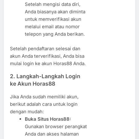
Setelah mengisi data diri,
Anda biasanya akan diminta
untuk memverifikasi akun
melalui email atau nomor
telepon yang Anda berikan.
Setelah pendaftaran selesai dan
akun Anda terverifikasi, Anda bisa
mulai login ke akun Horas88 Anda.
2. Langkah-Langkah Login
ke Akun Horas88
Jika Anda sudah memiliki akun,
berikut adalah cara untuk login
dengan mudah:
Buka Situs Horas88:
Gunakan browser perangkat
Anda dan akses halaman