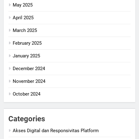
May 2025
April 2025
March 2025
February 2025
January 2025
December 2024
November 2024
October 2024
Categories
Akses Digital dan Responsivitas Platform