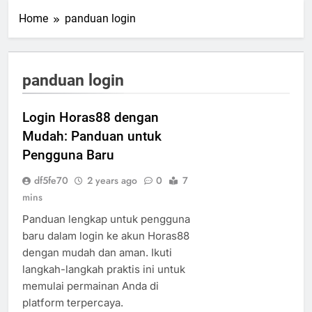
Home
panduan login
panduan login
Login Horas88 dengan
Mudah: Panduan untuk
Pengguna Baru
df5fe70
2 years ago
0
7
mins
Panduan lengkap untuk pengguna
baru dalam login ke akun Horas88
dengan mudah dan aman. Ikuti
langkah-langkah praktis ini untuk
memulai permainan Anda di
platform terpercaya.