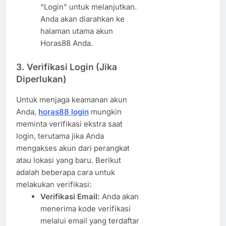
“Login” untuk melanjutkan.
Anda akan diarahkan ke
halaman utama akun
Horas88 Anda.
3. Verifikasi Login (Jika
Diperlukan)
Untuk menjaga keamanan akun
Anda,
horas88 login
mungkin
meminta verifikasi ekstra saat
login, terutama jika Anda
mengakses akun dari perangkat
atau lokasi yang baru. Berikut
adalah beberapa cara untuk
melakukan verifikasi:
Verifikasi Email:
Anda akan
menerima kode verifikasi
melalui email yang terdaftar