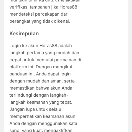
verifikasi tambahan jika Horas88
mendeteksi percakapan dari
perangkat yang tidak dikenal.
Kesimpulan
Login ke akun Horas88 adalah
langkah pertama yang mudah dan
cepat untuk memulai permainan di
platform ini. Dengan mengikuti
panduan ini, Anda dapat login
dengan mudah dan aman, serta
memastikan bahwa akun Anda
terlindungi dengan langkah-
langkah keamanan yang tepat.
Jangan lupa untuk selalu
memperhatikan keamanan akun
Anda dengan menggunakan kata
sandi yang kuat, mengaktifkan