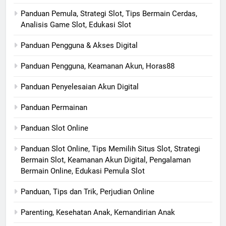
Panduan Pemula, Strategi Slot, Tips Bermain Cerdas,
Analisis Game Slot, Edukasi Slot
Panduan Pengguna & Akses Digital
Panduan Pengguna, Keamanan Akun, Horas88
Panduan Penyelesaian Akun Digital
Panduan Permainan
Panduan Slot Online
Panduan Slot Online, Tips Memilih Situs Slot, Strategi
Bermain Slot, Keamanan Akun Digital, Pengalaman
Bermain Online, Edukasi Pemula Slot
Panduan, Tips dan Trik, Perjudian Online
Parenting, Kesehatan Anak, Kemandirian Anak