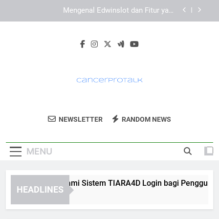
Skip
EDWINSLOT Login: Panduan Masuk Akun dengan
to
Proses yang Lebih Praktis
content
Panduan Login Edwinslot Saat Menggunakan
Jaringan Berbeda dengan Aman dan Stabil
Panduan Memahami Sistem TIARA4D Login bagi
Pengguna Baru
Mengenal Edwinslot dan Fitur yang
Ditawarkannya
EDWINSLOT Login: Panduan Masuk Akun dengan
Proses yang Lebih Praktis
Cancer Pro Talk
Bergabunglah Dalam Diskusi Dan
Panduan Login Edwinslot Saat Menggunakan
NEWSLETTER
RANDOM NEWS
Jaringan Berbeda dengan Aman dan Stabil
Dukungan Untuk Pasien Kanker Di Cancer
Pro Talk.
MENU
nduan Memahami Sistem TIARA4D Login bagi Pengguna Bar
HEADLINES
Weeks Ago