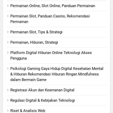
Permainan Online, Slot Online, Panduan Permainan
Permainan Slot, Panduan Casino, Rekomendasi
Permainan
Permainan Slot, Tips & Strategi
Permainan, Hiburan, Strategi
Platform Digital Hiburan Online Teknologi Akses
Pengguna
Psikologi Gaming Gaya Hidup Digital Kesehatan Mental
& Hiburan Rekomendasi Hiburan Ringan Mindfulness
dalam Bermain Game
Registrasi Akun dan Keamanan Digital
Regulasi Digital & Kebijakan Teknologi
Riset & Analisis Web