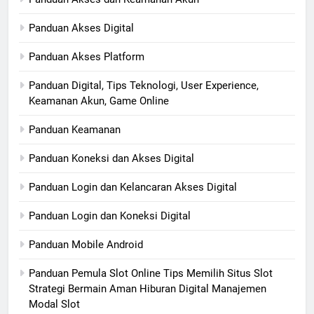
Panduan Akses Digital
Panduan Akses Platform
Panduan Digital, Tips Teknologi, User Experience,
Keamanan Akun, Game Online
Panduan Keamanan
Panduan Koneksi dan Akses Digital
Panduan Login dan Kelancaran Akses Digital
Panduan Login dan Koneksi Digital
Panduan Mobile Android
Panduan Pemula Slot Online Tips Memilih Situs Slot
Strategi Bermain Aman Hiburan Digital Manajemen
Modal Slot