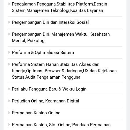
Pengalaman Pengguna,Stabilitas Platform,Desain
Sistem,Manajemen Teknologi,Kualitas Layanan
Pengembangan Diri dan Interaksi Sosial
Pengembangan Diri, Manajemen Waktu, Kesehatan
Mental, Psikologi
Performa & Optimalisasi Sistem
Performa Sistem Harian,Stabilitas Akses dan
Kinerja,Optimasi Browser & Jaringan,UX dan Kejelasan
Status,Audit Pengalaman Pengguna
Perilaku Pengguna Baru & Waktu Login
Perjudian Online, Keamanan Digital
Permainan Kasino Online
Permainan Kasino, Slot Online, Panduan Permainan