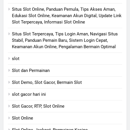
Situs Slot Online, Panduan Pemula, Tips Akses Aman,
Edukasi Slot Online, Keamanan Akun Digital, Update Link
Slot Terpercaya, Informasi Slot Online
Situs Slot Terpercaya, Tips Login Aman, Navigasi Situs
Stabil, Panduan Pemain Baru, Sistem Login Cepat,
Keamanan Akun Online, Pengalaman Bermain Optimal
slot
Slot dan Permainan
Slot Demo, Slot Gacor, Bermain Slot
slot gacor hari ini
Slot Gacor, RTP, Slot Online
Slot Online