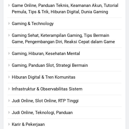
Game Online, Panduan Teknis, Keamanan Akun, Tutorial
Pemula, Tips & Trik, Hiburan Digital, Dunia Gaming
Gaming & Technology
Gaming Sehat, Keterampilan Gaming, Tips Bermain
Game, Pengembangan Diri, Reaksi Cepat dalam Game
Gaming, Hiburan, Kesehatan Mental
Gaming, Panduan Slot, Strategi Bermain
Hiburan Digital & Tren Komunitas
Infrastruktur & Observabilitas Sistem
Judi Online, Slot Online, RTP Tinggi
Judi Online, Teknologi, Panduan
Karir & Pekerjaan