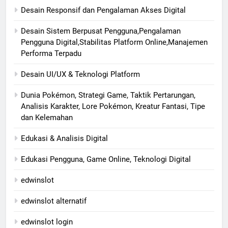
Desain Responsif dan Pengalaman Akses Digital
Desain Sistem Berpusat Pengguna,Pengalaman
Pengguna Digital,Stabilitas Platform Online,Manajemen
Performa Terpadu
Desain UI/UX & Teknologi Platform
Dunia Pokémon, Strategi Game, Taktik Pertarungan,
Analisis Karakter, Lore Pokémon, Kreatur Fantasi, Tipe
dan Kelemahan
Edukasi & Analisis Digital
Edukasi Pengguna, Game Online, Teknologi Digital
edwinslot
edwinslot alternatif
edwinslot login