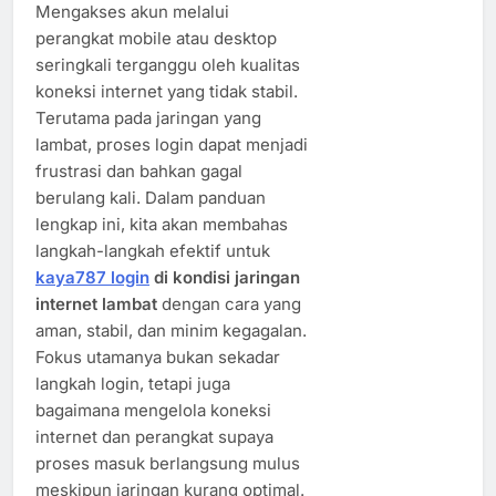
Mengakses akun melalui
perangkat mobile atau desktop
seringkali terganggu oleh kualitas
koneksi internet yang tidak stabil.
Terutama pada jaringan yang
lambat, proses login dapat menjadi
frustrasi dan bahkan gagal
berulang kali. Dalam panduan
lengkap ini, kita akan membahas
langkah-langkah efektif untuk
kaya787 login
di kondisi jaringan
internet lambat
dengan cara yang
aman, stabil, dan minim kegagalan.
Fokus utamanya bukan sekadar
langkah login, tetapi juga
bagaimana mengelola koneksi
internet dan perangkat supaya
proses masuk berlangsung mulus
meskipun jaringan kurang optimal.