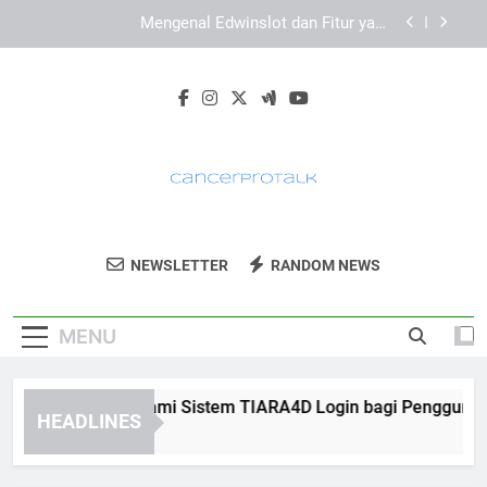
Skip
EDWINSLOT Login: Panduan Masuk Akun dengan
to
Proses yang Lebih Praktis
content
Panduan Login Edwinslot Saat Menggunakan
Jaringan Berbeda dengan Aman dan Stabil
Panduan Memahami Sistem TIARA4D Login bagi
Pengguna Baru
Mengenal Edwinslot dan Fitur yang
Ditawarkannya
EDWINSLOT Login: Panduan Masuk Akun dengan
Proses yang Lebih Praktis
Cancer Pro Talk
Bergabunglah Dalam Diskusi Dan
Panduan Login Edwinslot Saat Menggunakan
NEWSLETTER
RANDOM NEWS
Jaringan Berbeda dengan Aman dan Stabil
Dukungan Untuk Pasien Kanker Di Cancer
Pro Talk.
MENU
nduan Memahami Sistem TIARA4D Login bagi Pengguna Bar
HEADLINES
Weeks Ago