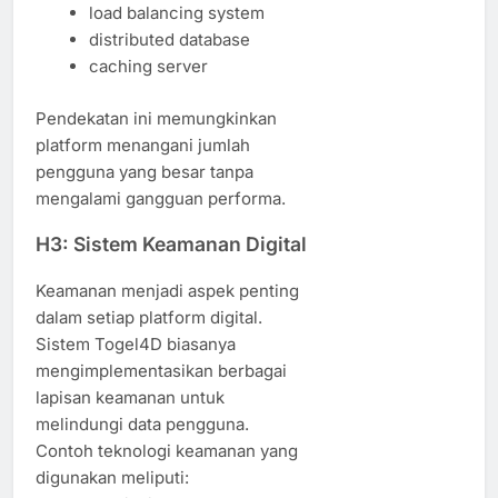
load balancing system
distributed database
caching server
Pendekatan ini memungkinkan
platform menangani jumlah
pengguna yang besar tanpa
mengalami gangguan performa.
H3: Sistem Keamanan Digital
Keamanan menjadi aspek penting
dalam setiap platform digital.
Sistem Togel4D biasanya
mengimplementasikan berbagai
lapisan keamanan untuk
melindungi data pengguna.
Contoh teknologi keamanan yang
digunakan meliputi: