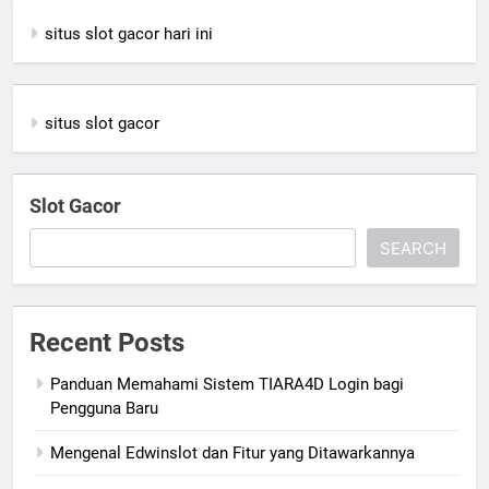
situs slot gacor hari ini
situs slot gacor
Slot Gacor
SEARCH
Recent Posts
Panduan Memahami Sistem TIARA4D Login bagi
Pengguna Baru
Mengenal Edwinslot dan Fitur yang Ditawarkannya