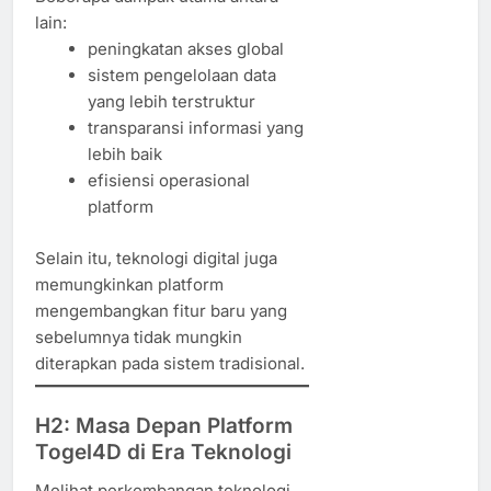
lain:
peningkatan akses global
sistem pengelolaan data
yang lebih terstruktur
transparansi informasi yang
lebih baik
efisiensi operasional
platform
Selain itu, teknologi digital juga
memungkinkan platform
mengembangkan fitur baru yang
sebelumnya tidak mungkin
diterapkan pada sistem tradisional.
H2: Masa Depan Platform
Togel4D di Era Teknologi
Melihat perkembangan teknologi