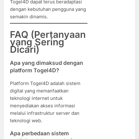
Togel4D dapat terus beradaptasi
dengan kebutuhan pengguna yang
semakin dinamis.
FAQ (Pertanyaan
yang Sering
Dicari)
Apa yang dimaksud dengan
platform Togel4D?
Platform Togel4D adalah sistem
digital yang memanfaatkan
teknologi internet untuk
menyediakan akses informasi
melalui infrastruktur server dan
teknologi web.
Apa perbedaan sistem