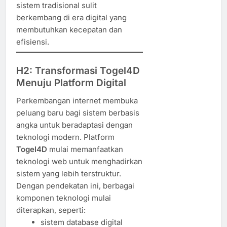
sistem tradisional sulit
berkembang di era digital yang
membutuhkan kecepatan dan
efisiensi.
H2: Transformasi Togel4D
Menuju Platform Digital
Perkembangan internet membuka
peluang baru bagi sistem berbasis
angka untuk beradaptasi dengan
teknologi modern. Platform
Togel4D
mulai memanfaatkan
teknologi web untuk menghadirkan
sistem yang lebih terstruktur.
Dengan pendekatan ini, berbagai
komponen teknologi mulai
diterapkan, seperti:
sistem database digital