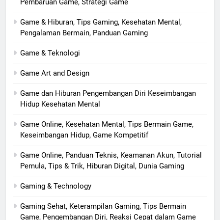
Pembaruan Game, Strategi Game
Game & Hiburan, Tips Gaming, Kesehatan Mental,
Pengalaman Bermain, Panduan Gaming
Game & Teknologi
Game Art and Design
Game dan Hiburan Pengembangan Diri Keseimbangan
Hidup Kesehatan Mental
Game Online, Kesehatan Mental, Tips Bermain Game,
Keseimbangan Hidup, Game Kompetitif
Game Online, Panduan Teknis, Keamanan Akun, Tutorial
Pemula, Tips & Trik, Hiburan Digital, Dunia Gaming
Gaming & Technology
Gaming Sehat, Keterampilan Gaming, Tips Bermain
Game, Pengembangan Diri, Reaksi Cepat dalam Game