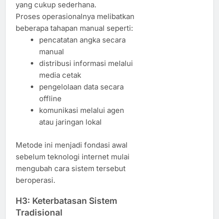
yang cukup sederhana.
Proses operasionalnya melibatkan
beberapa tahapan manual seperti:
pencatatan angka secara
manual
distribusi informasi melalui
media cetak
pengelolaan data secara
offline
komunikasi melalui agen
atau jaringan lokal
Metode ini menjadi fondasi awal
sebelum teknologi internet mulai
mengubah cara sistem tersebut
beroperasi.
H3: Keterbatasan Sistem
Tradisional