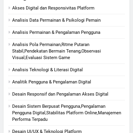
Akses Digital dan Responsivitas Platform
Analisis Data Permainan & Psikologi Pemain
Analisis Permainan & Pengalaman Pengguna
Analisis Pola Permainan,Ritme Putaran
Stabil,Pendekatan Bermain Tenang,Observasi
Visual,Evaluasi Sistem Game
Analisis Teknologi & Literasi Digital
Analitik Pengguna & Pengalaman Digital
Desain Responsif dan Pengalaman Akses Digital
Desain Sistem Berpusat Pengguna,Pengalaman
Pengguna Digital,Stabilitas Platform Online,Manajemen
Performa Terpadu
Desain UI/UX & Teknologi Platform