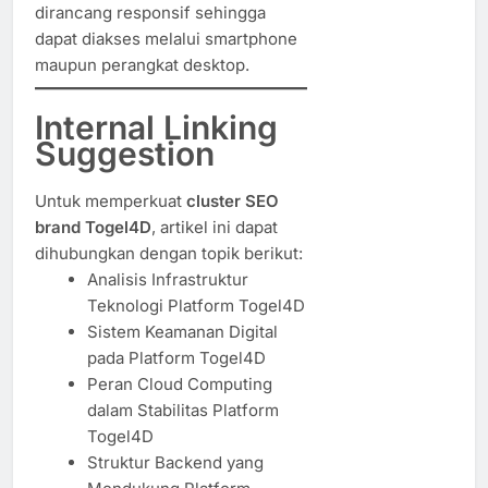
dirancang responsif sehingga
dapat diakses melalui smartphone
maupun perangkat desktop.
Internal Linking
Suggestion
Untuk memperkuat
cluster SEO
brand Togel4D
, artikel ini dapat
dihubungkan dengan topik berikut:
Analisis Infrastruktur
Teknologi Platform Togel4D
Sistem Keamanan Digital
pada Platform Togel4D
Peran Cloud Computing
dalam Stabilitas Platform
Togel4D
Struktur Backend yang