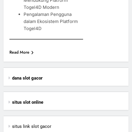
Mendukung Platform
Togel4D Modern
Pengalaman Pengguna
dalam Ekosistem Platform
Togel4D
Read More
dana slot gacor
situs slot online
situs link slot gacor