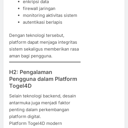
enkripsi data
firewall jaringan
monitoring aktivitas sistem
autentikasi berlapis
Dengan teknologi tersebut,
platform dapat menjaga integritas
sistem sekaligus memberikan rasa
aman bagi pengguna.
H2: Pengalaman
Pengguna dalam Platform
Togel4D
Selain teknologi backend, desain
antarmuka juga menjadi faktor
penting dalam perkembangan
platform digital.
Platform Togel4D modern