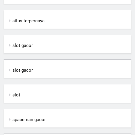
situs terpercaya
slot gacor
slot gacor
slot
spaceman gacor