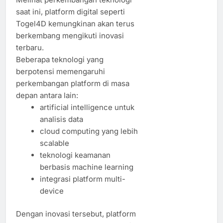
saat ini, platform digital seperti
Togel4D kemungkinan akan terus
berkembang mengikuti inovasi
terbaru.
Beberapa teknologi yang
berpotensi memengaruhi
perkembangan platform di masa
depan antara lain:
artificial intelligence untuk
analisis data
cloud computing yang lebih
scalable
teknologi keamanan
berbasis machine learning
integrasi platform multi-
device
Dengan inovasi tersebut, platform