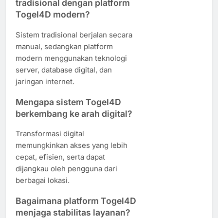
tradisional dengan platform
Togel4D modern?
Sistem tradisional berjalan secara
manual, sedangkan platform
modern menggunakan teknologi
server, database digital, dan
jaringan internet.
Mengapa sistem Togel4D
berkembang ke arah digital?
Transformasi digital
memungkinkan akses yang lebih
cepat, efisien, serta dapat
dijangkau oleh pengguna dari
berbagai lokasi.
Bagaimana platform Togel4D
menjaga stabilitas layanan?