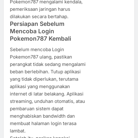
Pokemon787 mengalami kendala,
pemeriksaan jaringan harus
dilakukan secara bertahap.
Persiapan Sebelum
Mencoba Login
Pokemon787 Kembali
Sebelum mencoba Login
Pokemon787 ulang, pastikan
perangkat tidak sedang mengalami
beban berlebihan. Tutup aplikasi
yang tidak diperlukan, terutama
aplikasi yang menggunakan
internet di latar belakang. Aplikasi
streaming, unduhan otomatis, atau
pembaruan sistem dapat
menghabiskan bandwidth dan
membuat halaman login terasa
lambat.