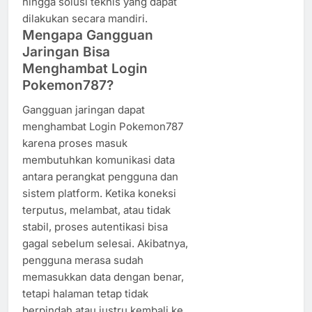
hingga solusi teknis yang dapat
dilakukan secara mandiri.
Mengapa Gangguan
Jaringan Bisa
Menghambat Login
Pokemon787?
Gangguan jaringan dapat
menghambat Login Pokemon787
karena proses masuk
membutuhkan komunikasi data
antara perangkat pengguna dan
sistem platform. Ketika koneksi
terputus, melambat, atau tidak
stabil, proses autentikasi bisa
gagal sebelum selesai. Akibatnya,
pengguna merasa sudah
memasukkan data dengan benar,
tetapi halaman tetap tidak
berpindah atau justru kembali ke