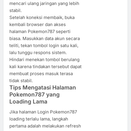
mencari ulang jaringan yang lebih
stabil.
Setelah koneksi membaik, buka
kembali browser dan akses
halaman Pokemon787 seperti
biasa. Masukkan data akun secara
teliti, tekan tombol login satu kali,
lalu tunggu respons sistem.
Hindari menekan tombol berulang
kali karena tindakan tersebut dapat
membuat proses masuk terasa
tidak stabil.
Tips Mengatasi Halaman
Pokemon787 yang
Loading Lama
Jika halaman Login Pokemon787
loading terlalu lama, langkah
pertama adalah melakukan refresh