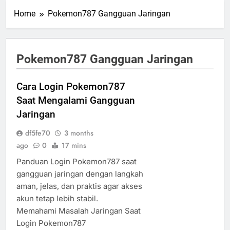
Home
Pokemon787 Gangguan Jaringan
Pokemon787 Gangguan Jaringan
Cara Login Pokemon787
Saat Mengalami Gangguan
Jaringan
df5fe70
3 months
ago
0
17 mins
Panduan Login Pokemon787 saat
gangguan jaringan dengan langkah
aman, jelas, dan praktis agar akses
akun tetap lebih stabil.
Memahami Masalah Jaringan Saat
Login Pokemon787