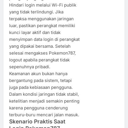
Hindari login melalui Wi-Fi publik
yang tidak terlindungi. Jika
terpaksa menggunakan jaringan
luar, pastikan perangkat memiliki
kunci layar aktif dan tidak
menyimpan data login di perangkat
yang dipakai bersama. Setelah
selesai mengakses Pokemon787,
logout apabila perangkat tidak
sepenuhnya pribadi.
Keamanan akun bukan hanya
bergantung pada sistem, tetapi
juga pada kebiasaan pengguna.
Dalam kondisi jaringan tidak stabil,
ketelitian menjadi semakin penting
karena pengguna cenderung
terburu-buru mencari jalan masuk.
Skenario Praktis Saat