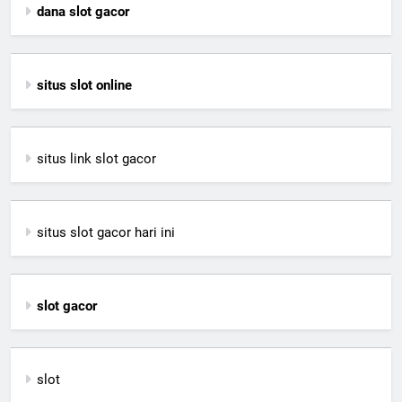
dana slot gacor
situs slot online
situs link slot gacor
situs slot gacor hari ini
slot gacor
slot