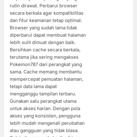
rutin dirawat. Perbarui browser
secara berkala agar kompatibilitas
dan fitur keamanan tetap optimal.
Browser yang sudah lama tidak
diperbarui dapat membuat halaman
lebih sulit dimuat dengan baik.
Bersihkan cache secara berkala,
terutama jika sering mengakses
Pokemon787 dari perangkat yang
sama. Cache memang membantu
mempercepat pemuatan halaman,
tetapi data lama dapat
mengganggu tampilan terbaru.
Gunakan satu perangkat utama
untuk akses harian. Dengan pola
akses yang konsisten, pengguna
lebih mudah mengenali perubahan
atau gangguan yang tidak biasa.