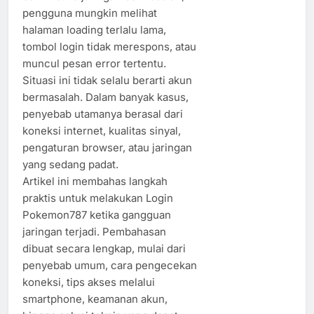
pengguna mungkin melihat
halaman loading terlalu lama,
tombol login tidak merespons, atau
muncul pesan error tertentu.
Situasi ini tidak selalu berarti akun
bermasalah. Dalam banyak kasus,
penyebab utamanya berasal dari
koneksi internet, kualitas sinyal,
pengaturan browser, atau jaringan
yang sedang padat.
Artikel ini membahas langkah
praktis untuk melakukan Login
Pokemon787 ketika gangguan
jaringan terjadi. Pembahasan
dibuat secara lengkap, mulai dari
penyebab umum, cara pengecekan
koneksi, tips akses melalui
smartphone, keamanan akun,