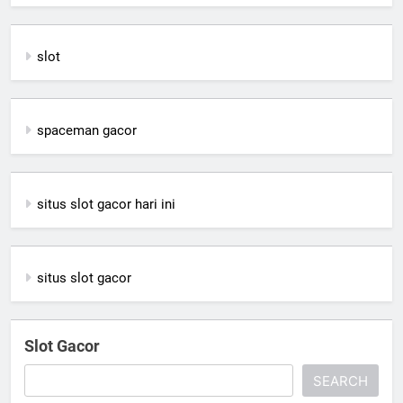
slot
spaceman gacor
situs slot gacor hari ini
situs slot gacor
Slot Gacor
SEARCH