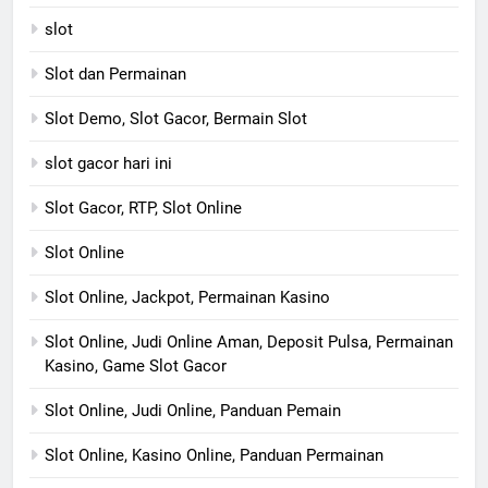
slot
Slot dan Permainan
Slot Demo, Slot Gacor, Bermain Slot
slot gacor hari ini
Slot Gacor, RTP, Slot Online
Slot Online
Slot Online, Jackpot, Permainan Kasino
Slot Online, Judi Online Aman, Deposit Pulsa, Permainan
Kasino, Game Slot Gacor
Slot Online, Judi Online, Panduan Pemain
Slot Online, Kasino Online, Panduan Permainan