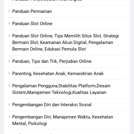
Panduan Permainan
Panduan Slot Online
Panduan Slot Online, Tips Memilih Situs Slot, Strategi
Bermain Slot, Keamanan Akun Digital, Pengalaman
Bermain Online, Edukasi Pemula Slot
Panduan, Tips dan Trik, Perjudian Online
Parenting, Kesehatan Anak, Kemandirian Anak
Pengalaman Pengguna,Stabilitas Platform,Desain
Sistem,Manajemen Teknologi,Kualitas Layanan
Pengembangan Diri dan Interaksi Sosial
Pengembangan Diri, Manajemen Waktu, Kesehatan
Mental, Psikologi