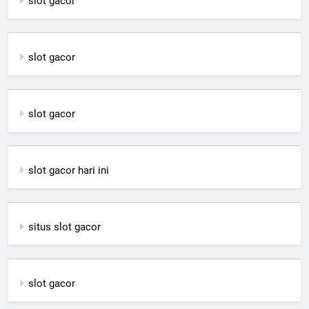
slot gacor
slot gacor
slot gacor
slot gacor hari ini
situs slot gacor
slot gacor