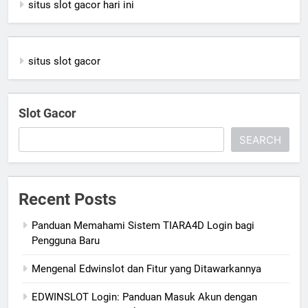
situs slot gacor hari ini
situs slot gacor
Slot Gacor
SEARCH
Recent Posts
Panduan Memahami Sistem TIARA4D Login bagi
Pengguna Baru
Mengenal Edwinslot dan Fitur yang Ditawarkannya
EDWINSLOT Login: Panduan Masuk Akun dengan