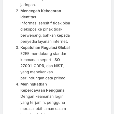
jaringan.
Mencegah Kebocoran
Identitas
Informasi sensitif tidak bisa
diekspos ke pihak tidak
berwenang, bahkan kepada
penyedia layanan internet.
Kepatuhan Regulasi Global
E2EE mendukung standar
keamanan seperti
ISO
27001
,
GDPR
, dan
NIST
,
yang menekankan
perlindungan data pribadi.
Meningkatkan
Kepercayaan Pengguna
Dengan keamanan login
yang terjamin, pengguna
merasa lebih aman dalam