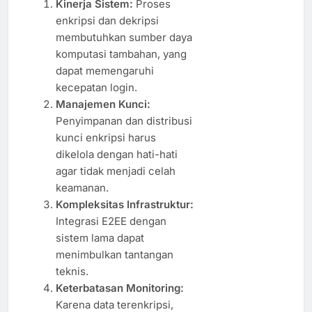
Kinerja Sistem:
Proses
enkripsi dan dekripsi
membutuhkan sumber daya
komputasi tambahan, yang
dapat memengaruhi
kecepatan login.
Manajemen Kunci:
Penyimpanan dan distribusi
kunci enkripsi harus
dikelola dengan hati-hati
agar tidak menjadi celah
keamanan.
Kompleksitas Infrastruktur:
Integrasi E2EE dengan
sistem lama dapat
menimbulkan tantangan
teknis.
Keterbatasan Monitoring:
Karena data terenkripsi,