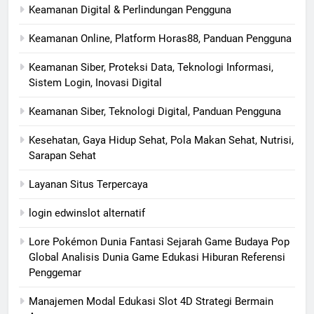
Keamanan Digital & Perlindungan Pengguna
Keamanan Online, Platform Horas88, Panduan Pengguna
Keamanan Siber, Proteksi Data, Teknologi Informasi,
Sistem Login, Inovasi Digital
Keamanan Siber, Teknologi Digital, Panduan Pengguna
Kesehatan, Gaya Hidup Sehat, Pola Makan Sehat, Nutrisi,
Sarapan Sehat
Layanan Situs Terpercaya
login edwinslot alternatif
Lore Pokémon Dunia Fantasi Sejarah Game Budaya Pop
Global Analisis Dunia Game Edukasi Hiburan Referensi
Penggemar
Manajemen Modal Edukasi Slot 4D Strategi Bermain