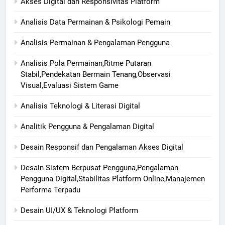
Akses Digital dan Responsivitas Platform
Analisis Data Permainan & Psikologi Pemain
Analisis Permainan & Pengalaman Pengguna
Analisis Pola Permainan,Ritme Putaran
Stabil,Pendekatan Bermain Tenang,Observasi
Visual,Evaluasi Sistem Game
Analisis Teknologi & Literasi Digital
Analitik Pengguna & Pengalaman Digital
Desain Responsif dan Pengalaman Akses Digital
Desain Sistem Berpusat Pengguna,Pengalaman
Pengguna Digital,Stabilitas Platform Online,Manajemen
Performa Terpadu
Desain UI/UX & Teknologi Platform