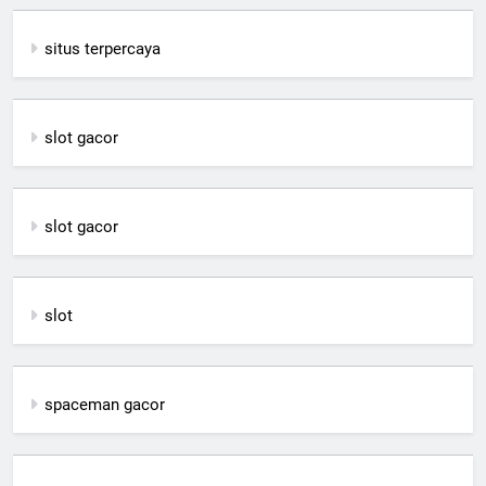
situs terpercaya
slot gacor
slot gacor
slot
spaceman gacor