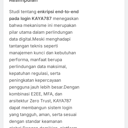
Studi tentang
enkripsi end-to-end
pada login KAYA787
menegaskan
bahwa mekanisme ini merupakan
pilar utama dalam perlindungan
data digital.Meski menghadapi
tantangan teknis seperti
manajemen kunci dan kebutuhan
performa, manfaat berupa
perlindungan data maksimal,
kepatuhan regulasi, serta
peningkatan kepercayaan
pengguna jauh lebih besar.Dengan
kombinasi E2EE, MFA, dan
arsitektur Zero Trust, KAYA787
dapat membangun sistem login
yang tangguh, aman, serta sesuai
dengan standar keamanan