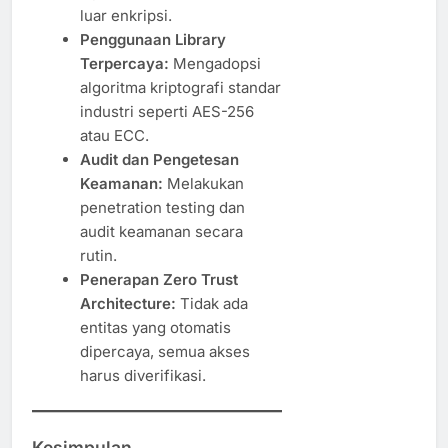
luar enkripsi.
Penggunaan Library
Terpercaya:
Mengadopsi
algoritma kriptografi standar
industri seperti AES-256
atau ECC.
Audit dan Pengetesan
Keamanan:
Melakukan
penetration testing dan
audit keamanan secara
rutin.
Penerapan Zero Trust
Architecture:
Tidak ada
entitas yang otomatis
dipercaya, semua akses
harus diverifikasi.
Kesimpulan