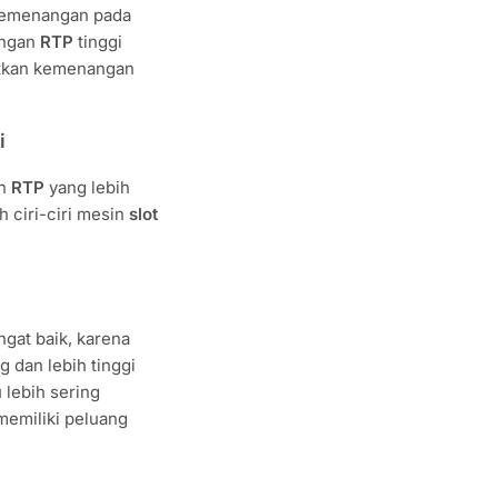
n kemenangan pada
engan
RTP
tinggi
atkan kemenangan
i
an
RTP
yang lebih
h ciri-ciri mesin
slot
gat baik, karena
 dan lebih tinggi
lebih sering
memiliki peluang