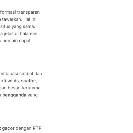
formasi transparan
tawarkan. Hal ini
 situs yang sama.
ra jelas di halaman
a pemain dapat
kombinasi simbol dan
erti
wilds
,
scatter
,
an besar, terutama
u
pengganda
yang
t gacor
dengan
RTP