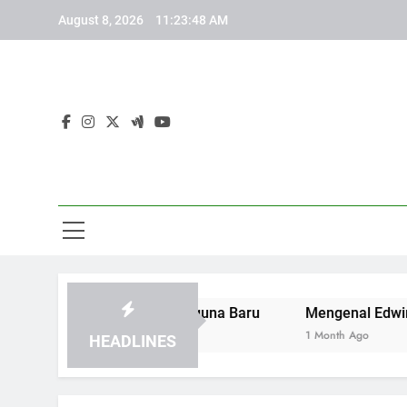
Skip
August 8, 2026
11:23:49 AM
to
content
Can
Bergabung
Login bagi Pengguna Baru
Mengenal Edwinslot dan Fit
1 Month Ago
HEADLINES