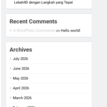
Lebah4D dengan Langkah yang Tepat
Recent Comments
A WordPress Commenter
on
Hello world!
Archives
July 2026
June 2026
May 2026
April 2026
March 2026