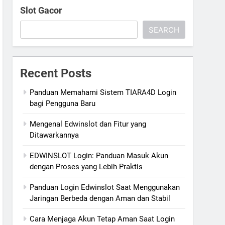
Slot Gacor
SEARCH
Recent Posts
Panduan Memahami Sistem TIARA4D Login
bagi Pengguna Baru
Mengenal Edwinslot dan Fitur yang
Ditawarkannya
EDWINSLOT Login: Panduan Masuk Akun
dengan Proses yang Lebih Praktis
Panduan Login Edwinslot Saat Menggunakan
Jaringan Berbeda dengan Aman dan Stabil
Cara Menjaga Akun Tetap Aman Saat Login