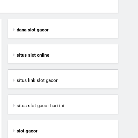
dana slot gacor
situs slot online
situs link slot gacor
situs slot gacor hari ini
slot gacor