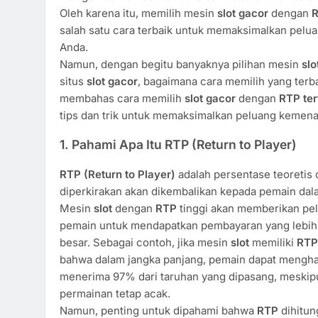
Oleh karena itu, memilih mesin
slot gacor
dengan
R
salah satu cara terbaik untuk memaksimalkan pel
Anda.
Namun, dengan begitu banyaknya pilihan mesin
slo
situs
slot gacor
, bagaimana cara memilih yang terbai
membahas cara memilih
slot gacor
dengan
RTP ter
tips dan trik untuk memaksimalkan peluang kemen
1.
Pahami Apa Itu RTP (Return to Player)
RTP (Return to Player)
adalah persentase teoretis d
diperkirakan akan dikembalikan kepada pemain dal
Mesin
slot
dengan
RTP
tinggi akan memberikan pel
pemain untuk mendapatkan pembayaran yang lebih s
besar. Sebagai contoh, jika mesin
slot
memiliki
RTP
bahwa dalam jangka panjang, pemain dapat mengh
menerima 97% dari taruhan yang dipasang, meskipun
permainan tetap acak.
Namun, penting untuk dipahami bahwa
RTP
dihitun