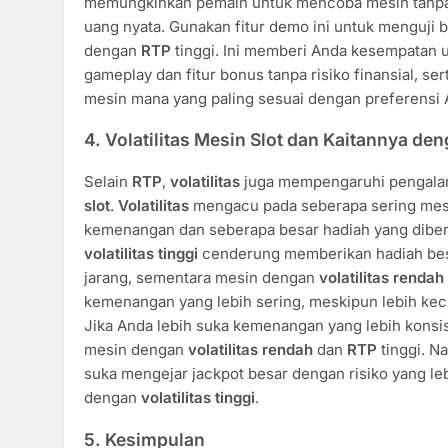
memungkinkan pemain untuk mencoba mesin tanp
uang nyata. Gunakan fitur demo ini untuk menguji
dengan
RTP
tinggi. Ini memberi Anda kesempatan 
gameplay dan fitur bonus tanpa risiko finansial, s
mesin mana yang paling sesuai dengan preferensi 
4.
Volatilitas Mesin Slot dan Kaitannya de
Selain
RTP
,
volatilitas
juga mempengaruhi pengala
slot
.
Volatilitas
mengacu pada seberapa sering me
kemenangan dan seberapa besar hadiah yang diber
volatilitas tinggi
cenderung memberikan hadiah bes
jarang, sementara mesin dengan
volatilitas rendah
kemenangan yang lebih sering, meskipun lebih keci
Jika Anda lebih suka kemenangan yang lebih konsist
mesin dengan
volatilitas rendah
dan
RTP
tinggi. Na
suka mengejar jackpot besar dengan risiko yang lebi
dengan
volatilitas tinggi
.
5.
Kesimpulan