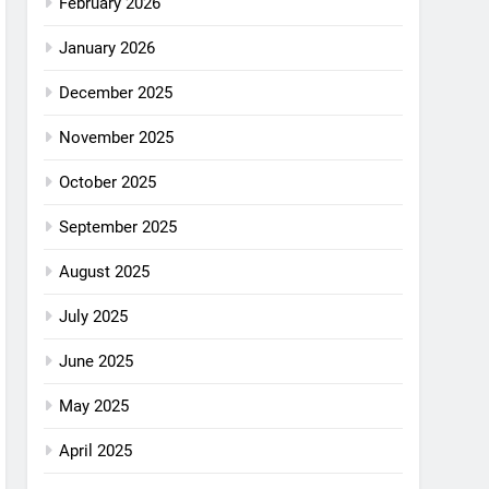
February 2026
January 2026
December 2025
November 2025
October 2025
September 2025
August 2025
July 2025
June 2025
May 2025
April 2025