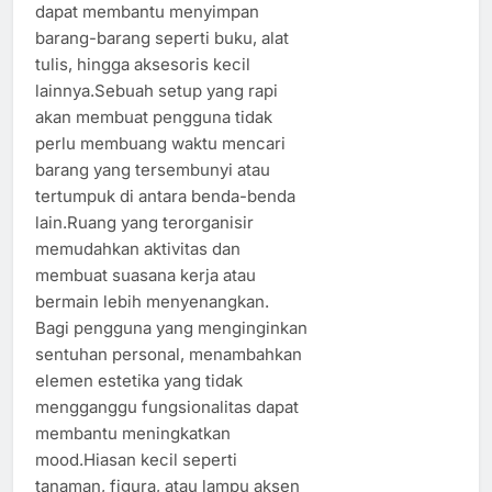
dapat membantu menyimpan
barang-barang seperti buku, alat
tulis, hingga aksesoris kecil
lainnya.Sebuah setup yang rapi
akan membuat pengguna tidak
perlu membuang waktu mencari
barang yang tersembunyi atau
tertumpuk di antara benda-benda
lain.Ruang yang terorganisir
memudahkan aktivitas dan
membuat suasana kerja atau
bermain lebih menyenangkan.
Bagi pengguna yang menginginkan
sentuhan personal, menambahkan
elemen estetika yang tidak
mengganggu fungsionalitas dapat
membantu meningkatkan
mood.Hiasan kecil seperti
tanaman, figura, atau lampu aksen