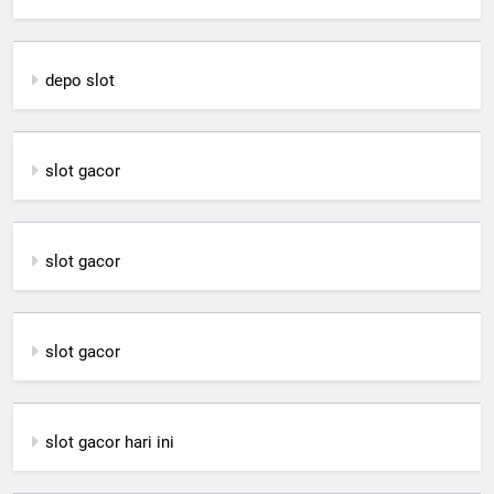
depo slot
slot gacor
slot gacor
slot gacor
slot gacor hari ini