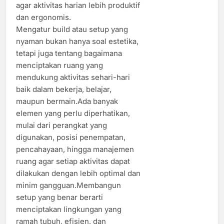
agar aktivitas harian lebih produktif
dan ergonomis.
Mengatur build atau setup yang
nyaman bukan hanya soal estetika,
tetapi juga tentang bagaimana
menciptakan ruang yang
mendukung aktivitas sehari-hari
baik dalam bekerja, belajar,
maupun bermain.Ada banyak
elemen yang perlu diperhatikan,
mulai dari perangkat yang
digunakan, posisi penempatan,
pencahayaan, hingga manajemen
ruang agar setiap aktivitas dapat
dilakukan dengan lebih optimal dan
minim gangguan.Membangun
setup yang benar berarti
menciptakan lingkungan yang
ramah tubuh, efisien, dan