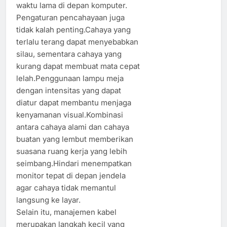
waktu lama di depan komputer.
Pengaturan pencahayaan juga
tidak kalah penting.Cahaya yang
terlalu terang dapat menyebabkan
silau, sementara cahaya yang
kurang dapat membuat mata cepat
lelah.Penggunaan lampu meja
dengan intensitas yang dapat
diatur dapat membantu menjaga
kenyamanan visual.Kombinasi
antara cahaya alami dan cahaya
buatan yang lembut memberikan
suasana ruang kerja yang lebih
seimbang.Hindari menempatkan
monitor tepat di depan jendela
agar cahaya tidak memantul
langsung ke layar.
Selain itu, manajemen kabel
merupakan langkah kecil yang