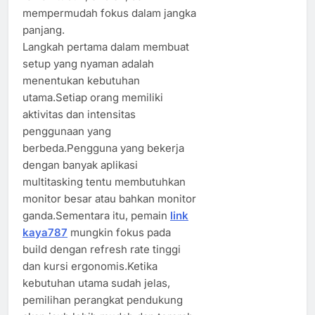
mempermudah fokus dalam jangka
panjang.
Langkah pertama dalam membuat
setup yang nyaman adalah
menentukan kebutuhan
utama.Setiap orang memiliki
aktivitas dan intensitas
penggunaan yang
berbeda.Pengguna yang bekerja
dengan banyak aplikasi
multitasking tentu membutuhkan
monitor besar atau bahkan monitor
ganda.Sementara itu, pemain
link
kaya787
mungkin fokus pada
build dengan refresh rate tinggi
dan kursi ergonomis.Ketika
kebutuhan utama sudah jelas,
pemilihan perangkat pendukung