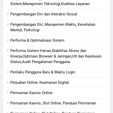
Sistem,Manajemen Teknologi,Kualitas Layanan
Pengembangan Diri dan Interaksi Sosial
Pengembangan Diri, Manajemen Waktu, Kesehatan
Mental, Psikologi
Performa & Optimalisasi Sistem
Performa Sistem Harian,Stabilitas Akses dan
Kinerja,Optimasi Browser & Jaringan,UX dan Kejelasan
Status,Audit Pengalaman Pengguna
Perilaku Pengguna Baru & Waktu Login
Perjudian Online, Keamanan Digital
Permainan Kasino Online
Permainan Kasino, Slot Online, Panduan Permainan