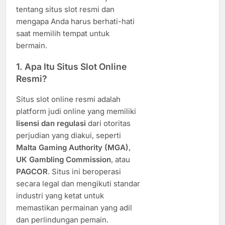
tentang situs slot resmi dan
mengapa Anda harus berhati-hati
saat memilih tempat untuk
bermain.
1.
Apa Itu Situs Slot Online
Resmi?
Situs slot online resmi adalah
platform judi online yang memiliki
lisensi dan regulasi
dari otoritas
perjudian yang diakui, seperti
Malta Gaming Authority (MGA)
,
UK Gambling Commission
, atau
PAGCOR
. Situs ini beroperasi
secara legal dan mengikuti standar
industri yang ketat untuk
memastikan permainan yang adil
dan perlindungan pemain.