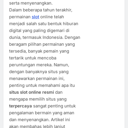
serta menyenangkan.
Dalam beberapa tahun terakhir,
permainan
slot
online telah
menjadi salah satu bentuk hiburan
digital yang paling digemari di
dunia, termasuk Indonesia. Dengan
beragam pilihan permainan yang
tersedia, banyak pemain yang
tertarik untuk mencoba
peruntungan mereka. Namun,
dengan banyaknya situs yang
menawarkan permainan ini,
penting untuk memahami apa itu
situs slot online resmi
dan
mengapa memilih situs yang
terpercaya
sangat penting untuk
pengalaman bermain yang aman
dan menyenangkan. Artikel ini
akan membahas lebih lanjut