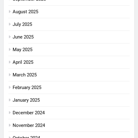
August 2025
July 2025
June 2025
May 2025
April 2025
March 2025
February 2025
January 2025
December 2024
November 2024
October 2024