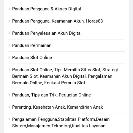
Panduan Pengguna & Akses Digital
Panduan Pengguna, Keamanan Akun, Horas88
Panduan Penyelesaian Akun Digital
Panduan Permainan
Panduan Slot Online
Panduan Slot Online, Tips Memilih Situs Slot, Strategi
Bermain Slot, Keamanan Akun Digital, Pengalaman
Bermain Online, Edukasi Pemula Slot
Panduan, Tips dan Trik, Perjudian Online
Parenting, Kesehatan Anak, Kemandirian Anak
Pengalaman Pengguna,Stabilitas Platform,Desain
Sistem,Manajemen Teknologi,Kualitas Layanan