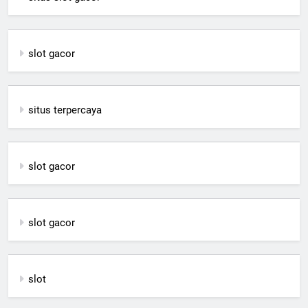
slot gacor
situs terpercaya
slot gacor
slot gacor
slot