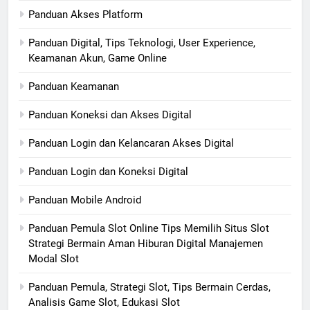
Panduan Akses Platform
Panduan Digital, Tips Teknologi, User Experience,
Keamanan Akun, Game Online
Panduan Keamanan
Panduan Koneksi dan Akses Digital
Panduan Login dan Kelancaran Akses Digital
Panduan Login dan Koneksi Digital
Panduan Mobile Android
Panduan Pemula Slot Online Tips Memilih Situs Slot
Strategi Bermain Aman Hiburan Digital Manajemen
Modal Slot
Panduan Pemula, Strategi Slot, Tips Bermain Cerdas,
Analisis Game Slot, Edukasi Slot