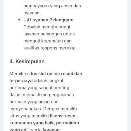
pembayaran yang aman dan
nyaman.
Uji Layanan Pelanggan
:
Cobalah menghubungi
layanan pelanggan untuk
menguji kecepatan dan
kualitas respons mereka.
4.
Kesimpulan
Memilih
situs slot online resmi dan
terpercaya
adalah langkah
pertama yang sangat penting
dalam memastikan pengalaman
bermain yang aman dan
menyenangkan. Dengan memilih
situs yang memiliki
lisensi resmi
,
keamanan yang baik
,
permainan
yang adil
, serta
layanan