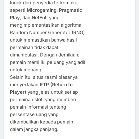
lunak dari penyedia terkemuka,
seperti
Microgaming
,
Pragmatic
Play
, dan
NetEnt
, yang
mengimplementasikan algoritma
Random Number Generator (RNG)
untuk memastikan bahwa hasil
permainan tidak dapat
dimanipulasi. Dengan demikian,
pemain memiliki peluang yang adil
untuk menang.
Selain itu, situs resmi biasanya
menyertakan
RTP (Return to
Player)
yang jelas untuk setiap
permainan slot, yang memberi
pemain informasi tentang
persentase uang yang
dikembalikan kepada pemain
dalam jangka panjang.