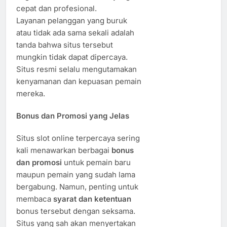
cepat dan profesional.
Layanan pelanggan yang buruk
atau tidak ada sama sekali adalah
tanda bahwa situs tersebut
mungkin tidak dapat dipercaya.
Situs resmi selalu mengutamakan
kenyamanan dan kepuasan pemain
mereka.
Bonus dan Promosi yang Jelas
Situs slot online terpercaya sering
kali menawarkan berbagai
bonus
dan promosi
untuk pemain baru
maupun pemain yang sudah lama
bergabung. Namun, penting untuk
membaca
syarat dan ketentuan
bonus tersebut dengan seksama.
Situs yang sah akan menyertakan