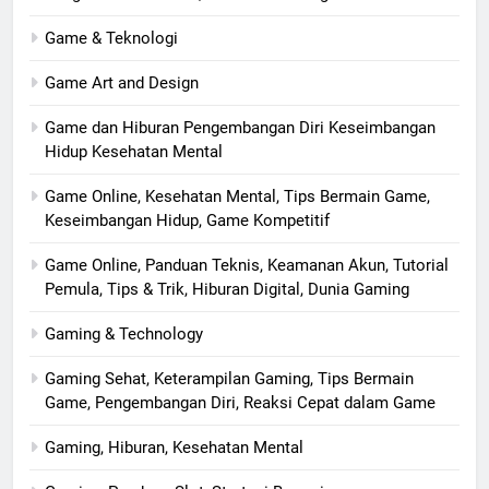
Game & Teknologi
Game Art and Design
Game dan Hiburan Pengembangan Diri Keseimbangan
Hidup Kesehatan Mental
Game Online, Kesehatan Mental, Tips Bermain Game,
Keseimbangan Hidup, Game Kompetitif
Game Online, Panduan Teknis, Keamanan Akun, Tutorial
Pemula, Tips & Trik, Hiburan Digital, Dunia Gaming
Gaming & Technology
Gaming Sehat, Keterampilan Gaming, Tips Bermain
Game, Pengembangan Diri, Reaksi Cepat dalam Game
Gaming, Hiburan, Kesehatan Mental