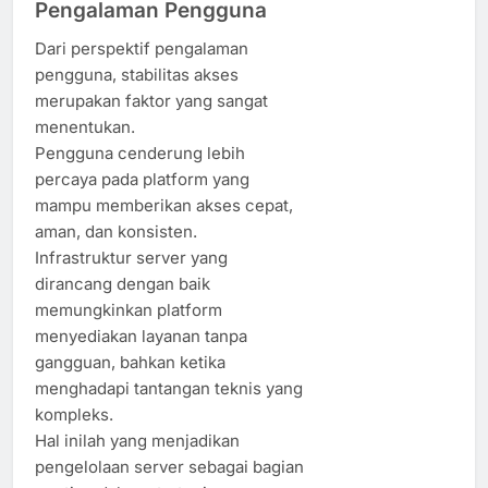
Pengalaman Pengguna
Dari perspektif pengalaman
pengguna, stabilitas akses
merupakan faktor yang sangat
menentukan.
Pengguna cenderung lebih
percaya pada platform yang
mampu memberikan akses cepat,
aman, dan konsisten.
Infrastruktur server yang
dirancang dengan baik
memungkinkan platform
menyediakan layanan tanpa
gangguan, bahkan ketika
menghadapi tantangan teknis yang
kompleks.
Hal inilah yang menjadikan
pengelolaan server sebagai bagian