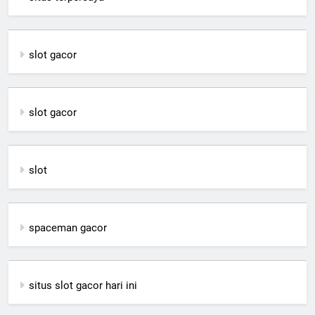
slot gacor
slot gacor
slot
spaceman gacor
situs slot gacor hari ini