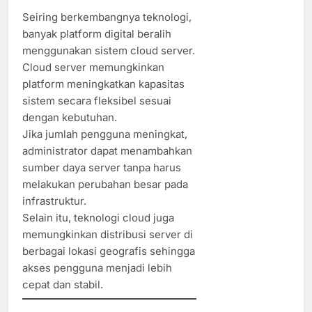
Seiring berkembangnya teknologi,
banyak platform digital beralih
menggunakan sistem cloud server.
Cloud server memungkinkan
platform meningkatkan kapasitas
sistem secara fleksibel sesuai
dengan kebutuhan.
Jika jumlah pengguna meningkat,
administrator dapat menambahkan
sumber daya server tanpa harus
melakukan perubahan besar pada
infrastruktur.
Selain itu, teknologi cloud juga
memungkinkan distribusi server di
berbagai lokasi geografis sehingga
akses pengguna menjadi lebih
cepat dan stabil.