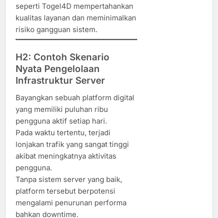
seperti Togel4D mempertahankan
kualitas layanan dan meminimalkan
risiko gangguan sistem.
H2: Contoh Skenario
Nyata Pengelolaan
Infrastruktur Server
Bayangkan sebuah platform digital
yang memiliki puluhan ribu
pengguna aktif setiap hari.
Pada waktu tertentu, terjadi
lonjakan trafik yang sangat tinggi
akibat meningkatnya aktivitas
pengguna.
Tanpa sistem server yang baik,
platform tersebut berpotensi
mengalami penurunan performa
bahkan downtime.