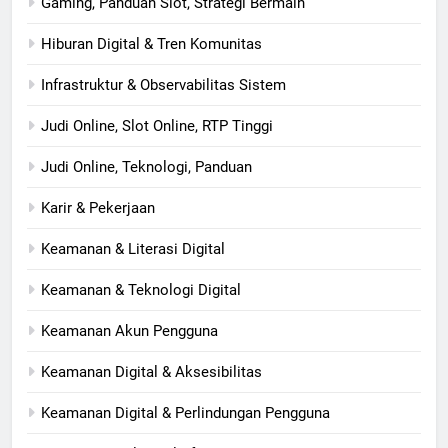
Gaming, Panduan Slot, Strategi Bermain
Hiburan Digital & Tren Komunitas
Infrastruktur & Observabilitas Sistem
Judi Online, Slot Online, RTP Tinggi
Judi Online, Teknologi, Panduan
Karir & Pekerjaan
Keamanan & Literasi Digital
Keamanan & Teknologi Digital
Keamanan Akun Pengguna
Keamanan Digital & Aksesibilitas
Keamanan Digital & Perlindungan Pengguna