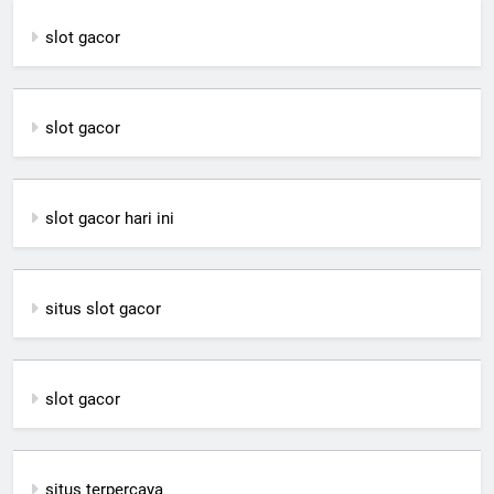
slot gacor
slot gacor
slot gacor hari ini
situs slot gacor
slot gacor
situs terpercaya