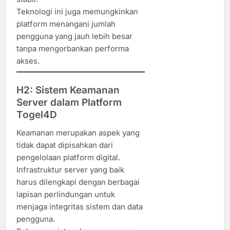
Teknologi ini juga memungkinkan
platform menangani jumlah
pengguna yang jauh lebih besar
tanpa mengorbankan performa
akses.
H2: Sistem Keamanan
Server dalam Platform
Togel4D
Keamanan merupakan aspek yang
tidak dapat dipisahkan dari
pengelolaan platform digital.
Infrastruktur server yang baik
harus dilengkapi dengan berbagai
lapisan perlindungan untuk
menjaga integritas sistem dan data
pengguna.