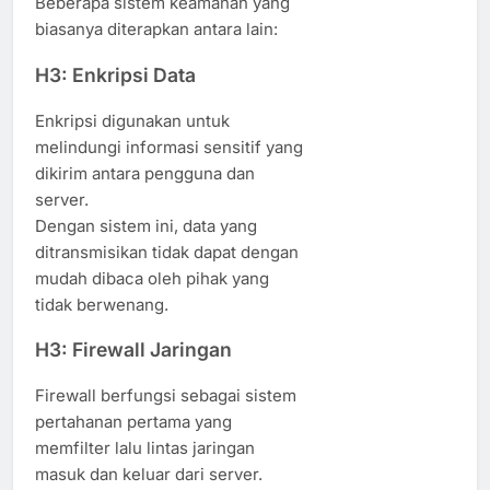
Beberapa sistem keamanan yang
biasanya diterapkan antara lain:
H3: Enkripsi Data
Enkripsi digunakan untuk
melindungi informasi sensitif yang
dikirim antara pengguna dan
server.
Dengan sistem ini, data yang
ditransmisikan tidak dapat dengan
mudah dibaca oleh pihak yang
tidak berwenang.
H3: Firewall Jaringan
Firewall berfungsi sebagai sistem
pertahanan pertama yang
memfilter lalu lintas jaringan
masuk dan keluar dari server.