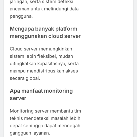
jaringan, serta sistem deteksi
ancaman untuk melindungi data
pengguna.
Mengapa banyak platform
menggunakan cloud server
Cloud server memungkinkan
sistem lebih fleksibel, mudah
ditingkatkan kapasitasnya, serta
mampu mendistribusikan akses
secara global.
Apa manfaat monitoring
server
Monitoring server membantu tim
teknis mendeteksi masalah lebih
cepat sehingga dapat mencegah
gangguan layanan.