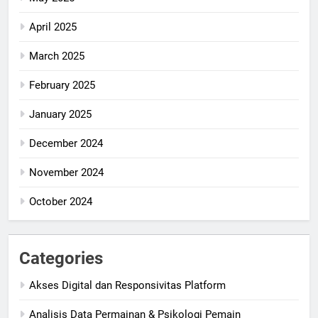
April 2025
March 2025
February 2025
January 2025
December 2024
November 2024
October 2024
Categories
Akses Digital dan Responsivitas Platform
Analisis Data Permainan & Psikologi Pemain