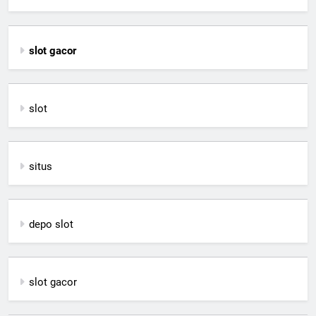
slot gacor
slot
situs
depo slot
slot gacor