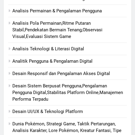
Analisis Permainan & Pengalaman Pengguna
Analisis Pola Permainan,Ritme Putaran
Stabil,Pendekatan Bermain Tenang,Observasi
Visual,Evaluasi Sistem Game
Analisis Teknologi & Literasi Digital
Analitik Pengguna & Pengalaman Digital
Desain Responsif dan Pengalaman Akses Digital
Desain Sistem Berpusat Pengguna,Pengalaman
Pengguna Digital,Stabilitas Platform Online,Manajemen
Performa Terpadu
Desain UI/UX & Teknologi Platform
Dunia Pokémon, Strategi Game, Taktik Pertarungan,
Analisis Karakter, Lore Pokémon, Kreatur Fantasi, Tipe