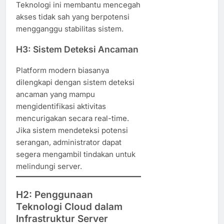
Teknologi ini membantu mencegah
akses tidak sah yang berpotensi
mengganggu stabilitas sistem.
H3: Sistem Deteksi Ancaman
Platform modern biasanya
dilengkapi dengan sistem deteksi
ancaman yang mampu
mengidentifikasi aktivitas
mencurigakan secara real-time.
Jika sistem mendeteksi potensi
serangan, administrator dapat
segera mengambil tindakan untuk
melindungi server.
H2: Penggunaan
Teknologi Cloud dalam
Infrastruktur Server