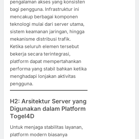
pengalaman akses yang konsisten
bagi pengguna. Infrastruktur ini
mencakup berbagai komponen
teknologi mulai dari server utama,
sistem keamanan jaringan, hingga
mekanisme distribusi trafik.
Ketika seluruh elemen tersebut
bekerja secara terintegrasi,
platform dapat mempertahankan
performa yang stabil bahkan ketika
menghadapi lonjakan aktivitas
pengguna.
H2: Arsitektur Server yang
Digunakan dalam Platform
Togel4D
Untuk menjaga stabilitas layanan,
platform modern biasanya