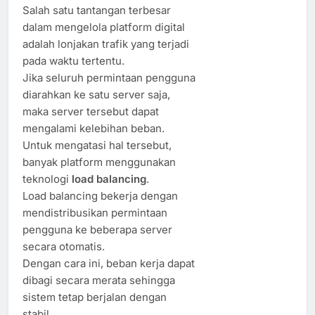
Salah satu tantangan terbesar
dalam mengelola platform digital
adalah lonjakan trafik yang terjadi
pada waktu tertentu.
Jika seluruh permintaan pengguna
diarahkan ke satu server saja,
maka server tersebut dapat
mengalami kelebihan beban.
Untuk mengatasi hal tersebut,
banyak platform menggunakan
teknologi
load balancing
.
Load balancing bekerja dengan
mendistribusikan permintaan
pengguna ke beberapa server
secara otomatis.
Dengan cara ini, beban kerja dapat
dibagi secara merata sehingga
sistem tetap berjalan dengan
stabil.