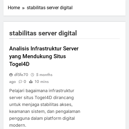
Home
stabilitas server digital
stabilitas server digital
Analisis Infrastruktur Server
yang Mendukung Situs
Togel4D
df5fe70
5 months
ago
0
10 mins
Pelajari bagaimana infrastruktur
server situs Togel4D dirancang
untuk menjaga stabilitas akses,
keamanan sistem, dan pengalaman
pengguna dalam platform digital
modern.