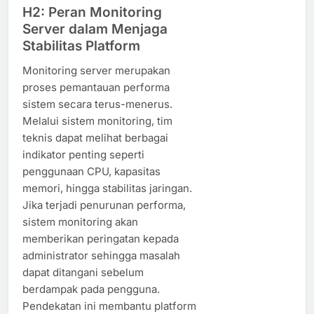
H2: Peran Monitoring
Server dalam Menjaga
Stabilitas Platform
Monitoring server merupakan
proses pemantauan performa
sistem secara terus-menerus.
Melalui sistem monitoring, tim
teknis dapat melihat berbagai
indikator penting seperti
penggunaan CPU, kapasitas
memori, hingga stabilitas jaringan.
Jika terjadi penurunan performa,
sistem monitoring akan
memberikan peringatan kepada
administrator sehingga masalah
dapat ditangani sebelum
berdampak pada pengguna.
Pendekatan ini membantu platform