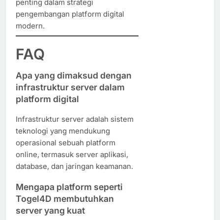
penting dalam strategi
pengembangan platform digital
modern.
FAQ
Apa yang dimaksud dengan
infrastruktur server dalam
platform digital
Infrastruktur server adalah sistem
teknologi yang mendukung
operasional sebuah platform
online, termasuk server aplikasi,
database, dan jaringan keamanan.
Mengapa platform seperti
Togel4D membutuhkan
server yang kuat