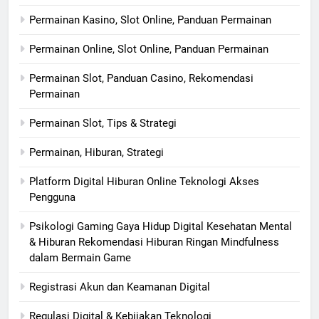
Permainan Kasino, Slot Online, Panduan Permainan
Permainan Online, Slot Online, Panduan Permainan
Permainan Slot, Panduan Casino, Rekomendasi
Permainan
Permainan Slot, Tips & Strategi
Permainan, Hiburan, Strategi
Platform Digital Hiburan Online Teknologi Akses
Pengguna
Psikologi Gaming Gaya Hidup Digital Kesehatan Mental
& Hiburan Rekomendasi Hiburan Ringan Mindfulness
dalam Bermain Game
Registrasi Akun dan Keamanan Digital
Regulasi Digital & Kebijakan Teknologi