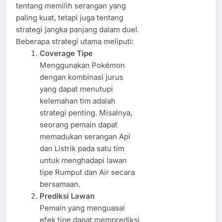
tentang memilih serangan yang
paling kuat, tetapi juga tentang
strategi jangka panjang dalam duel.
Beberapa strategi utama meliputi:
Coverage Tipe
Menggunakan Pokémon
dengan kombinasi jurus
yang dapat menutupi
kelemahan tim adalah
strategi penting. Misalnya,
seorang pemain dapat
memadukan serangan Api
dan Listrik pada satu tim
untuk menghadapi lawan
tipe Rumput dan Air secara
bersamaan.
Prediksi Lawan
Pemain yang menguasai
efek tipe dapat memprediksi