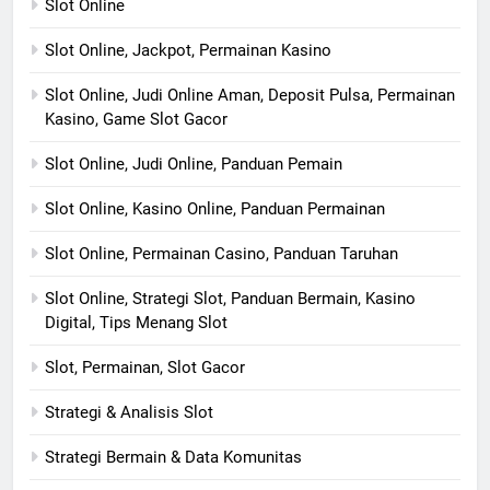
Slot Online
Slot Online, Jackpot, Permainan Kasino
Slot Online, Judi Online Aman, Deposit Pulsa, Permainan
Kasino, Game Slot Gacor
Slot Online, Judi Online, Panduan Pemain
Slot Online, Kasino Online, Panduan Permainan
Slot Online, Permainan Casino, Panduan Taruhan
Slot Online, Strategi Slot, Panduan Bermain, Kasino
Digital, Tips Menang Slot
Slot, Permainan, Slot Gacor
Strategi & Analisis Slot
Strategi Bermain & Data Komunitas