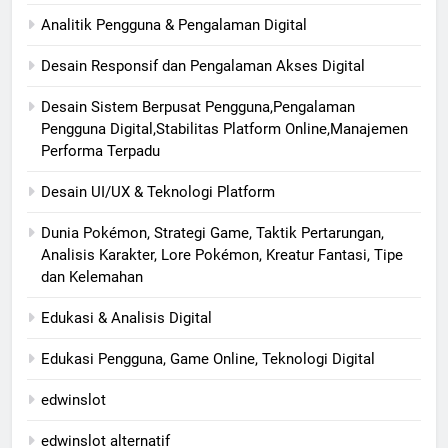
Analitik Pengguna & Pengalaman Digital
Desain Responsif dan Pengalaman Akses Digital
Desain Sistem Berpusat Pengguna,Pengalaman
Pengguna Digital,Stabilitas Platform Online,Manajemen
Performa Terpadu
Desain UI/UX & Teknologi Platform
Dunia Pokémon, Strategi Game, Taktik Pertarungan,
Analisis Karakter, Lore Pokémon, Kreatur Fantasi, Tipe
dan Kelemahan
Edukasi & Analisis Digital
Edukasi Pengguna, Game Online, Teknologi Digital
edwinslot
edwinslot alternatif