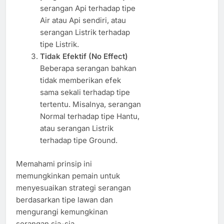
serangan Api terhadap tipe
Air atau Api sendiri, atau
serangan Listrik terhadap
tipe Listrik.
Tidak Efektif (No Effect)
Beberapa serangan bahkan
tidak memberikan efek
sama sekali terhadap tipe
tertentu. Misalnya, serangan
Normal terhadap tipe Hantu,
atau serangan Listrik
terhadap tipe Ground.
Memahami prinsip ini
memungkinkan pemain untuk
menyesuaikan strategi serangan
berdasarkan tipe lawan dan
mengurangi kemungkinan
serangan sia-sia.