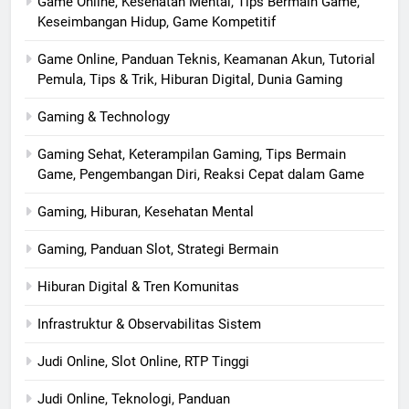
Game Online, Kesehatan Mental, Tips Bermain Game,
Keseimbangan Hidup, Game Kompetitif
Game Online, Panduan Teknis, Keamanan Akun, Tutorial
Pemula, Tips & Trik, Hiburan Digital, Dunia Gaming
Gaming & Technology
Gaming Sehat, Keterampilan Gaming, Tips Bermain
Game, Pengembangan Diri, Reaksi Cepat dalam Game
Gaming, Hiburan, Kesehatan Mental
Gaming, Panduan Slot, Strategi Bermain
Hiburan Digital & Tren Komunitas
Infrastruktur & Observabilitas Sistem
Judi Online, Slot Online, RTP Tinggi
Judi Online, Teknologi, Panduan