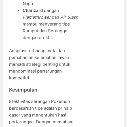
Naga.
Charizard
dengan
Flamethrower
dan
Air Slash
mampu menyerang tipe
Rumput dan Serangga
dengan efektif.
Adaptasi terhadap meta dan
pemahaman kelemahan lawan
menjadi strategi penting untuk
mendominasi pertarungan
kompetitif.
Kesimpulan
Efektivitas serangan Pokémon
berdasarkan tipe adalah prinsip
dasar yang menentukan hasil
pertarungan. Dengan memahami