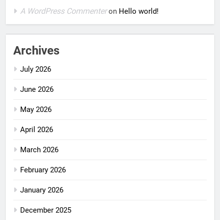
A WordPress Commenter
on
Hello world!
Archives
July 2026
June 2026
May 2026
April 2026
March 2026
February 2026
January 2026
December 2025