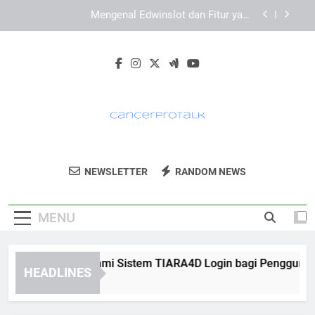
Skip
EDWINSLOT Login: Panduan Masuk Akun dengan
to
Proses yang Lebih Praktis
content
Panduan Login Edwinslot Saat Menggunakan
Jaringan Berbeda dengan Aman dan Stabil
Panduan Memahami Sistem TIARA4D Login bagi
Pengguna Baru
Mengenal Edwinslot dan Fitur yang
Ditawarkannya
EDWINSLOT Login: Panduan Masuk Akun dengan
Proses yang Lebih Praktis
Cancer Pro Talk
Bergabunglah Dalam Diskusi Dan
Panduan Login Edwinslot Saat Menggunakan
NEWSLETTER
RANDOM NEWS
Jaringan Berbeda dengan Aman dan Stabil
Dukungan Untuk Pasien Kanker Di Cancer
Pro Talk.
MENU
nduan Memahami Sistem TIARA4D Login bagi Pengguna Bar
HEADLINES
Weeks Ago