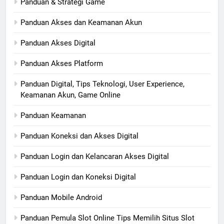
Panduan & Strategi Game
Panduan Akses dan Keamanan Akun
Panduan Akses Digital
Panduan Akses Platform
Panduan Digital, Tips Teknologi, User Experience,
Keamanan Akun, Game Online
Panduan Keamanan
Panduan Koneksi dan Akses Digital
Panduan Login dan Kelancaran Akses Digital
Panduan Login dan Koneksi Digital
Panduan Mobile Android
Panduan Pemula Slot Online Tips Memilih Situs Slot