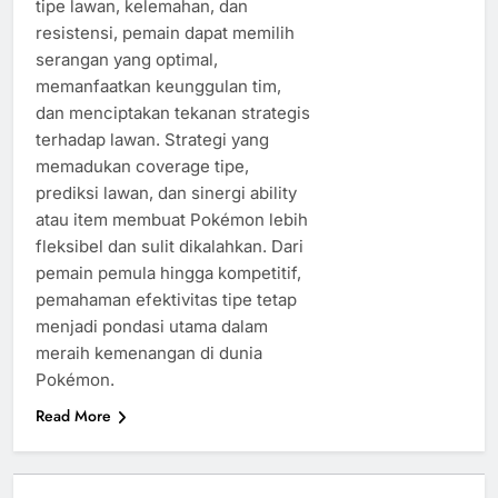
tipe lawan, kelemahan, dan
resistensi, pemain dapat memilih
serangan yang optimal,
memanfaatkan keunggulan tim,
dan menciptakan tekanan strategis
terhadap lawan. Strategi yang
memadukan coverage tipe,
prediksi lawan, dan sinergi ability
atau item membuat Pokémon lebih
fleksibel dan sulit dikalahkan. Dari
pemain pemula hingga kompetitif,
pemahaman efektivitas tipe tetap
menjadi pondasi utama dalam
meraih kemenangan di dunia
Pokémon.
Read More