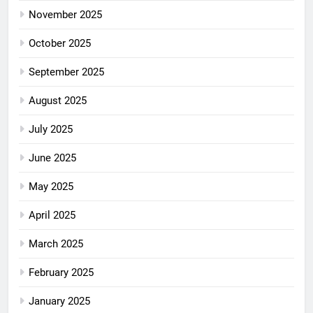
November 2025
October 2025
September 2025
August 2025
July 2025
June 2025
May 2025
April 2025
March 2025
February 2025
January 2025