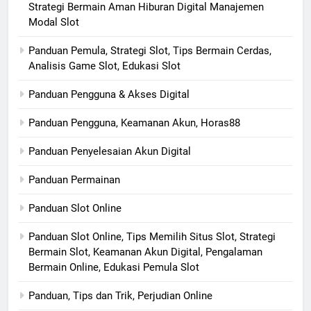
Strategi Bermain Aman Hiburan Digital Manajemen
Modal Slot
Panduan Pemula, Strategi Slot, Tips Bermain Cerdas,
Analisis Game Slot, Edukasi Slot
Panduan Pengguna & Akses Digital
Panduan Pengguna, Keamanan Akun, Horas88
Panduan Penyelesaian Akun Digital
Panduan Permainan
Panduan Slot Online
Panduan Slot Online, Tips Memilih Situs Slot, Strategi
Bermain Slot, Keamanan Akun Digital, Pengalaman
Bermain Online, Edukasi Pemula Slot
Panduan, Tips dan Trik, Perjudian Online