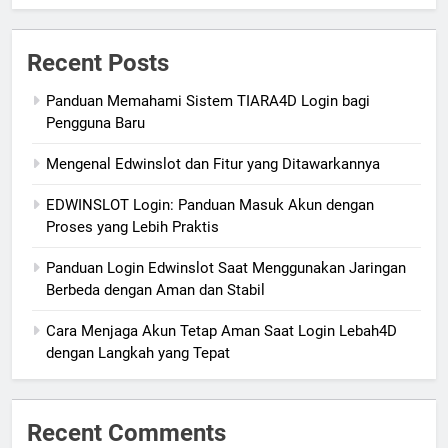
Recent Posts
Panduan Memahami Sistem TIARA4D Login bagi
Pengguna Baru
Mengenal Edwinslot dan Fitur yang Ditawarkannya
EDWINSLOT Login: Panduan Masuk Akun dengan
Proses yang Lebih Praktis
Panduan Login Edwinslot Saat Menggunakan Jaringan
Berbeda dengan Aman dan Stabil
Cara Menjaga Akun Tetap Aman Saat Login Lebah4D
dengan Langkah yang Tepat
Recent Comments