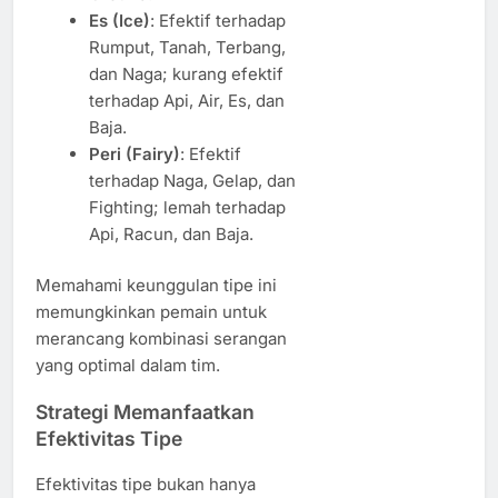
Es (Ice)
: Efektif terhadap
Rumput, Tanah, Terbang,
dan Naga; kurang efektif
terhadap Api, Air, Es, dan
Baja.
Peri (Fairy)
: Efektif
terhadap Naga, Gelap, dan
Fighting; lemah terhadap
Api, Racun, dan Baja.
Memahami keunggulan tipe ini
memungkinkan pemain untuk
merancang kombinasi serangan
yang optimal dalam tim.
Strategi Memanfaatkan
Efektivitas Tipe
Efektivitas tipe bukan hanya