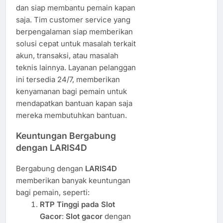
dan siap membantu pemain kapan
saja. Tim customer service yang
berpengalaman siap memberikan
solusi cepat untuk masalah terkait
akun, transaksi, atau masalah
teknis lainnya. Layanan pelanggan
ini tersedia 24/7, memberikan
kenyamanan bagi pemain untuk
mendapatkan bantuan kapan saja
mereka membutuhkan bantuan.
Keuntungan Bergabung
dengan LARIS4D
Bergabung dengan
LARIS4D
memberikan banyak keuntungan
bagi pemain, seperti:
RTP Tinggi pada Slot
Gacor
:
Slot gacor
dengan