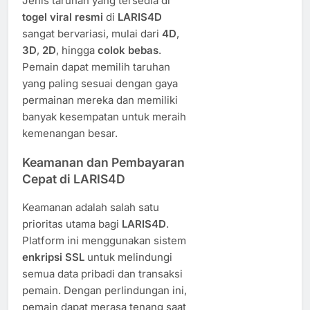
Jenis taruhan yang tersedia di
togel viral resmi
di
LARIS4D
sangat bervariasi, mulai dari
4D
,
3D
,
2D
, hingga
colok bebas
.
Pemain dapat memilih taruhan
yang paling sesuai dengan gaya
permainan mereka dan memiliki
banyak kesempatan untuk meraih
kemenangan besar.
Keamanan dan Pembayaran
Cepat di LARIS4D
Keamanan adalah salah satu
prioritas utama bagi
LARIS4D
.
Platform ini menggunakan sistem
enkripsi SSL
untuk melindungi
semua data pribadi dan transaksi
pemain. Dengan perlindungan ini,
pemain dapat merasa tenang saat