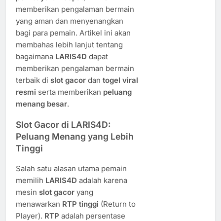
memberikan pengalaman bermain
yang aman dan menyenangkan
bagi para pemain. Artikel ini akan
membahas lebih lanjut tentang
bagaimana
LARIS4D
dapat
memberikan pengalaman bermain
terbaik di
slot gacor
dan
togel viral
resmi
serta memberikan
peluang
menang besar
.
Slot Gacor di LARIS4D:
Peluang Menang yang Lebih
Tinggi
Salah satu alasan utama pemain
memilih
LARIS4D
adalah karena
mesin
slot gacor
yang
menawarkan
RTP tinggi
(Return to
Player).
RTP
adalah persentase