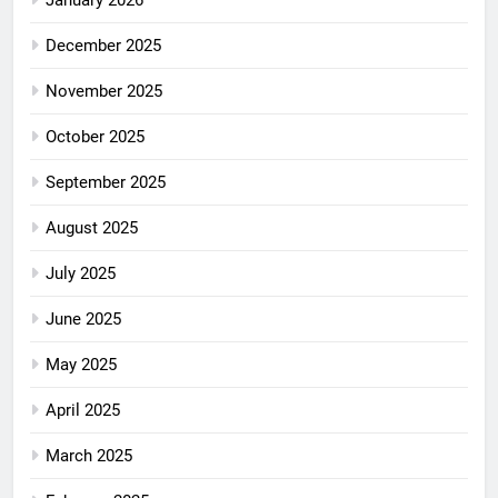
December 2025
November 2025
October 2025
September 2025
August 2025
July 2025
June 2025
May 2025
April 2025
March 2025