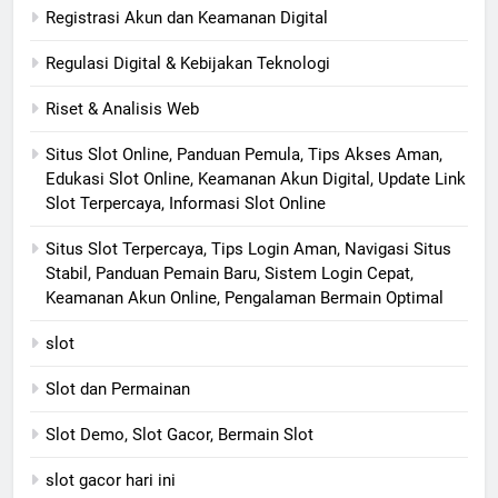
Registrasi Akun dan Keamanan Digital
Regulasi Digital & Kebijakan Teknologi
Riset & Analisis Web
Situs Slot Online, Panduan Pemula, Tips Akses Aman,
Edukasi Slot Online, Keamanan Akun Digital, Update Link
Slot Terpercaya, Informasi Slot Online
Situs Slot Terpercaya, Tips Login Aman, Navigasi Situs
Stabil, Panduan Pemain Baru, Sistem Login Cepat,
Keamanan Akun Online, Pengalaman Bermain Optimal
slot
Slot dan Permainan
Slot Demo, Slot Gacor, Bermain Slot
slot gacor hari ini