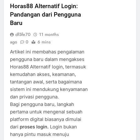
Horas88 Alternatif Login:
Pandangan dari Pengguna
Baru
df5fe70
11 months
ago
0
6 mins
Artikel ini membahas pengalaman
pengguna baru dalam mengakses
Horas88 Alternatif login, termasuk
kemudahan akses, keamanan,
tantangan awal, serta bagaimana
sistem ini mendukung kenyamanan
dan privasi pengguna.
Bagi pengguna baru, langkah
pertama untuk mengenal sebuah
platform digital biasanya dimulai
dari
proses login.
Login bukan
hanya pintu masuk menuju