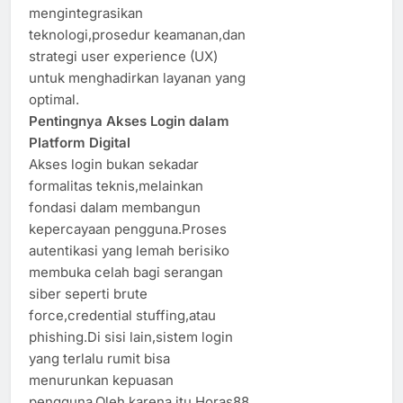
mengintegrasikan
teknologi,prosedur keamanan,dan
strategi user experience (UX)
untuk menghadirkan layanan yang
optimal.
Pentingnya Akses Login dalam
Platform Digital
Akses login bukan sekadar
formalitas teknis,melainkan
fondasi dalam membangun
kepercayaan pengguna.Proses
autentikasi yang lemah berisiko
membuka celah bagi serangan
siber seperti brute
force,credential stuffing,atau
phishing.Di sisi lain,sistem login
yang terlalu rumit bisa
menurunkan kepuasan
pengguna.Oleh karena itu,Horas88