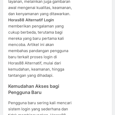
layanan, melainkan juga gambaran
awal mengenai kualitas, keamanan,
dan kenyamanan yang ditawarkan.
Horas88 Alternatif Login
memberikan pengalaman yang
cukup berbeda, terutama bagi
mereka yang baru pertama kali
mencoba. Artikel ini akan
membahas pandangan pengguna
baru terkait proses login di
Horas88 Alternatif, mulai dari
kemudahan, keamanan, hingga
tantangan yang dihadapi.
Kemudahan Akses bagi
Pengguna Baru
Pengguna baru sering kali mencari
sistem login yang sederhana dan