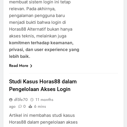
membuat sistem login ini tetap
relevan. Pada akhirnya,
pengalaman pengguna baru
menjadi bukti bahwa login di
Horas88 Alternatif bukan hanya
akses teknis, melainkan juga
komitmen terhadap keamanan,
privasi, dan user experience yang
lebih baik.
Read More
Studi Kasus Horas88 dalam
Pengelolaan Akses Login
df5fe70
11 months
ago
0
6 mins
Artikel ini membahas studi kasus
Horas88 dalam pengelolaan akses