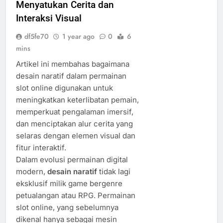
Menyatukan Cerita dan
Interaksi Visual
df5fe70
1 year ago
0
6
mins
Artikel ini membahas bagaimana
desain naratif dalam permainan
slot online digunakan untuk
meningkatkan keterlibatan pemain,
memperkuat pengalaman imersif,
dan menciptakan alur cerita yang
selaras dengan elemen visual dan
fitur interaktif.
Dalam evolusi permainan digital
modern,
desain naratif
tidak lagi
eksklusif milik game bergenre
petualangan atau RPG. Permainan
slot online, yang sebelumnya
dikenal hanya sebagai mesin