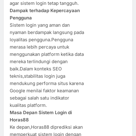
agar sistem login tetap tangguh.
Dampak terhadap Kepercayaan
Pengguna
Sistem login yang aman dan
nyaman berdampak langsung pada
loyalitas pengguna.Pengguna
merasa lebih percaya untuk
menggunakan platform ketika data
mereka terlindungi dengan
baik.Dalam konteks SEO
teknis,stabilitas login juga
mendukung performa situs karena
Google menilai faktor keamanan
sebagai salah satu indikator
kualitas platform.
Masa Depan Sistem Login di
Horas88
Ke depan,Horas88 diprediksi akan
memperkuat sistem login dengan