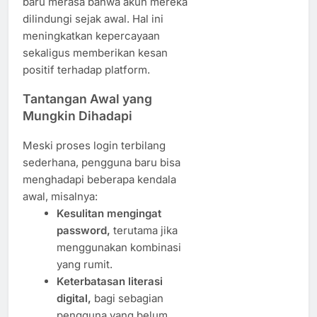
baru merasa bahwa akun mereka
dilindungi sejak awal. Hal ini
meningkatkan kepercayaan
sekaligus memberikan kesan
positif terhadap platform.
Tantangan Awal yang
Mungkin Dihadapi
Meski proses login terbilang
sederhana, pengguna baru bisa
menghadapi beberapa kendala
awal, misalnya:
Kesulitan mengingat
password,
terutama jika
menggunakan kombinasi
yang rumit.
Keterbatasan literasi
digital,
bagi sebagian
pengguna yang belum