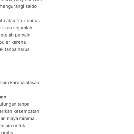
 mengurangi saldo
tu atau fitur bonus
erikan sejumlah
 setelah pemain
puler karena
k tanpa harus
main karena alasan
han
ulungan tanpa
erikan kesempatan
n biaya minimal.
emain untuk
gratis.