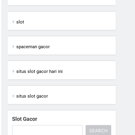
slot
spaceman gacor
situs slot gacor hari ini
situs slot gacor
Slot Gacor
SEARCH