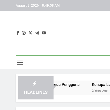
Skip
August 8, 2026
8:49:59 AM
to
content
Can
Bergabung
Responsif untuk Semua Pengguna
Kenapa Login KAYA78
2 Years Ago
HEADLINES