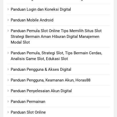
Panduan Login dan Koneksi Digital
Panduan Mobile Android
Panduan Pemula Slot Online Tips Memilih Situs Slot
Strategi Bermain Aman Hiburan Digital Manajemen
Modal Slot
Panduan Pemula, Strategi Slot, Tips Bermain Cerdas,
Analisis Game Slot, Edukasi Slot
Panduan Pengguna & Akses Digital
Panduan Pengguna, Keamanan Akun, Horas88
Panduan Penyelesaian Akun Digital
Panduan Permainan
Panduan Slot Online