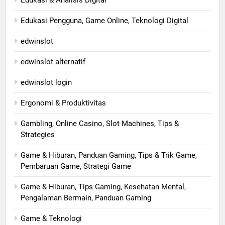
Edukasi Pengguna, Game Online, Teknologi Digital
edwinslot
edwinslot alternatif
edwinslot login
Ergonomi & Produktivitas
Gambling, Online Casino, Slot Machines, Tips &
Strategies
Game & Hiburan, Panduan Gaming, Tips & Trik Game,
Pembaruan Game, Strategi Game
Game & Hiburan, Tips Gaming, Kesehatan Mental,
Pengalaman Bermain, Panduan Gaming
Game & Teknologi