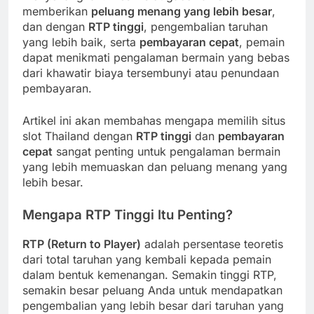
memberikan
peluang menang yang lebih besar
,
dan dengan
RTP tinggi
, pengembalian taruhan
yang lebih baik, serta
pembayaran cepat
, pemain
dapat menikmati pengalaman bermain yang bebas
dari khawatir biaya tersembunyi atau penundaan
pembayaran.
Artikel ini akan membahas mengapa memilih situs
slot Thailand dengan
RTP tinggi
dan
pembayaran
cepat
sangat penting untuk pengalaman bermain
yang lebih memuaskan dan peluang menang yang
lebih besar.
Mengapa RTP Tinggi Itu Penting?
RTP (Return to Player)
adalah persentase teoretis
dari total taruhan yang kembali kepada pemain
dalam bentuk kemenangan. Semakin tinggi RTP,
semakin besar peluang Anda untuk mendapatkan
pengembalian yang lebih besar dari taruhan yang