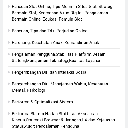
Panduan Slot Online, Tips Memilih Situs Slot, Strategi
Bermain Slot, Keamanan Akun Digital, Pengalaman
Bermain Online, Edukasi Pemula Slot
Panduan, Tips dan Trik, Perjudian Online
Parenting, Kesehatan Anak, Kemandirian Anak
Pengalaman Pengguna,Stabilitas Platform,Desain
Sistem,Manajemen Teknologi,Kualitas Layanan
Pengembangan Diri dan Interaksi Sosial
Pengembangan Diri, Manajemen Waktu, Kesehatan
Mental, Psikologi
Performa & Optimalisasi Sistem
Performa Sistem Harian,Stabilitas Akses dan
Kinerja,Optimasi Browser & Jaringan,UX dan Kejelasan
Status,Audit Pengalaman Pengguna