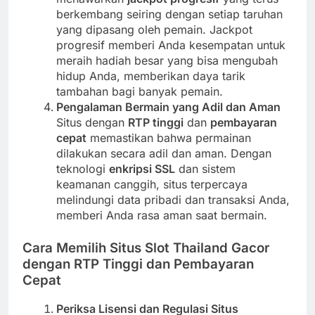
berkembang seiring dengan setiap taruhan
yang dipasang oleh pemain. Jackpot
progresif memberi Anda kesempatan untuk
meraih hadiah besar yang bisa mengubah
hidup Anda, memberikan daya tarik
tambahan bagi banyak pemain.
Pengalaman Bermain yang Adil dan Aman
Situs dengan
RTP tinggi
dan
pembayaran
cepat
memastikan bahwa permainan
dilakukan secara adil dan aman. Dengan
teknologi
enkripsi SSL
dan sistem
keamanan canggih, situs terpercaya
melindungi data pribadi dan transaksi Anda,
memberi Anda rasa aman saat bermain.
Cara Memilih Situs Slot Thailand Gacor
dengan RTP Tinggi dan Pembayaran
Cepat
Periksa Lisensi dan Regulasi Situs