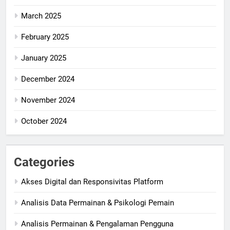
March 2025
February 2025
January 2025
December 2024
November 2024
October 2024
Categories
Akses Digital dan Responsivitas Platform
Analisis Data Permainan & Psikologi Pemain
Analisis Permainan & Pengalaman Pengguna