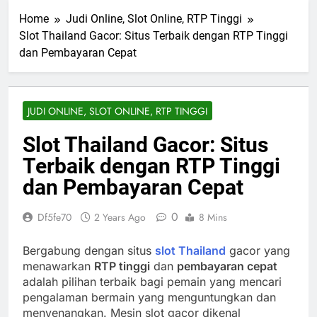
Home
Judi Online, Slot Online, RTP Tinggi
Slot Thailand Gacor: Situs Terbaik dengan RTP Tinggi
dan Pembayaran Cepat
JUDI ONLINE, SLOT ONLINE, RTP TINGGI
Slot Thailand Gacor: Situs
Terbaik dengan RTP Tinggi
dan Pembayaran Cepat
0
Df5fe70
2 Years Ago
8 Mins
Bergabung dengan situs
slot Thailand
gacor yang
menawarkan
RTP tinggi
dan
pembayaran cepat
adalah pilihan terbaik bagi pemain yang mencari
pengalaman bermain yang menguntungkan dan
menyenangkan. Mesin slot gacor dikenal