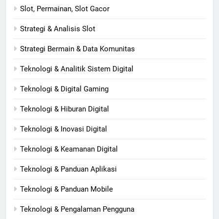
Slot, Permainan, Slot Gacor
Strategi & Analisis Slot
Strategi Bermain & Data Komunitas
Teknologi & Analitik Sistem Digital
Teknologi & Digital Gaming
Teknologi & Hiburan Digital
Teknologi & Inovasi Digital
Teknologi & Keamanan Digital
Teknologi & Panduan Aplikasi
Teknologi & Panduan Mobile
Teknologi & Pengalaman Pengguna