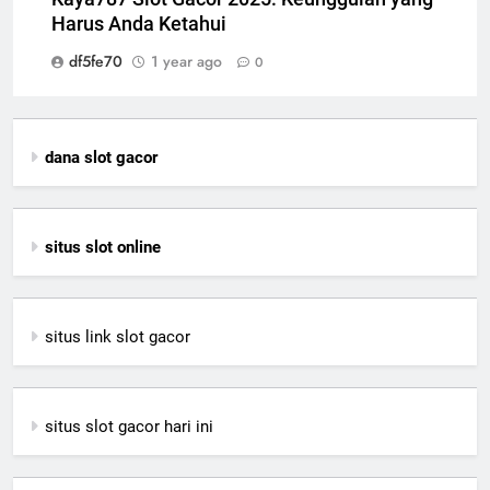
Harus Anda Ketahui
df5fe70
1 year ago
0
dana slot gacor
situs slot online
situs link slot gacor
situs slot gacor hari ini