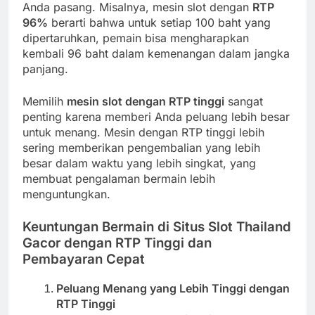
Anda pasang. Misalnya, mesin slot dengan
RTP
96%
berarti bahwa untuk setiap 100 baht yang
dipertaruhkan, pemain bisa mengharapkan
kembali 96 baht dalam kemenangan dalam jangka
panjang.
Memilih
mesin slot dengan RTP tinggi
sangat
penting karena memberi Anda peluang lebih besar
untuk menang. Mesin dengan RTP tinggi lebih
sering memberikan pengembalian yang lebih
besar dalam waktu yang lebih singkat, yang
membuat pengalaman bermain lebih
menguntungkan.
Keuntungan Bermain di Situs Slot Thailand
Gacor dengan RTP Tinggi dan
Pembayaran Cepat
Peluang Menang yang Lebih Tinggi dengan
RTP Tinggi