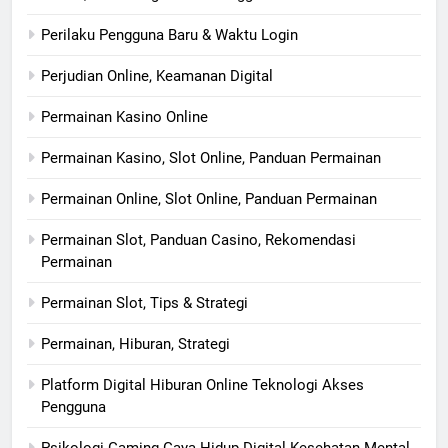
Perilaku Pengguna Baru & Waktu Login
Perjudian Online, Keamanan Digital
Permainan Kasino Online
Permainan Kasino, Slot Online, Panduan Permainan
Permainan Online, Slot Online, Panduan Permainan
Permainan Slot, Panduan Casino, Rekomendasi
Permainan
Permainan Slot, Tips & Strategi
Permainan, Hiburan, Strategi
Platform Digital Hiburan Online Teknologi Akses
Pengguna
Psikologi Gaming Gaya Hidup Digital Kesehatan Mental