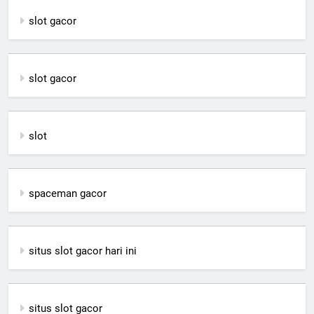
slot gacor
slot gacor
slot
spaceman gacor
situs slot gacor hari ini
situs slot gacor