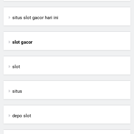
situs slot gacor hari ini
slot gacor
slot
situs
depo slot