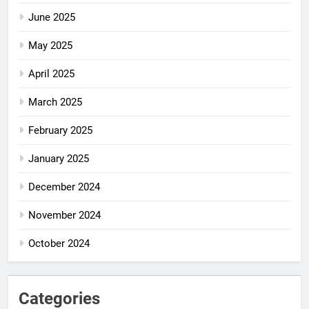
June 2025
May 2025
April 2025
March 2025
February 2025
January 2025
December 2024
November 2024
October 2024
Categories