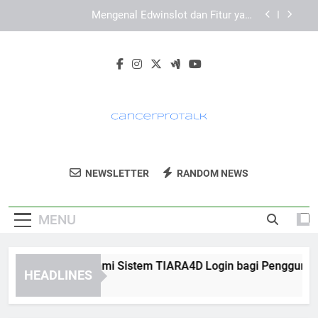
Skip
EDWINSLOT Login: Panduan Masuk Akun dengan
to
Proses yang Lebih Praktis
content
Panduan Login Edwinslot Saat Menggunakan
Jaringan Berbeda dengan Aman dan Stabil
Panduan Memahami Sistem TIARA4D Login bagi
Pengguna Baru
Mengenal Edwinslot dan Fitur yang
Ditawarkannya
EDWINSLOT Login: Panduan Masuk Akun dengan
Proses yang Lebih Praktis
Cancer Pro Talk
Bergabunglah Dalam Diskusi Dan
Panduan Login Edwinslot Saat Menggunakan
NEWSLETTER
RANDOM NEWS
Jaringan Berbeda dengan Aman dan Stabil
Dukungan Untuk Pasien Kanker Di Cancer
Pro Talk.
MENU
nduan Memahami Sistem TIARA4D Login bagi Pengguna Bar
HEADLINES
Weeks Ago