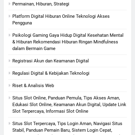
Permainan, Hiburan, Strategi
Platform Digital Hiburan Online Teknologi Akses
Pengguna
Psikologi Gaming Gaya Hidup Digital Kesehatan Mental
& Hiburan Rekomendasi Hiburan Ringan Mindfulness
dalam Bermain Game
Registrasi Akun dan Keamanan Digital
Regulasi Digital & Kebijakan Teknologi
Riset & Analisis Web
Situs Slot Online, Panduan Pemula, Tips Akses Aman,
Edukasi Slot Online, Keamanan Akun Digital, Update Link
Slot Terpercaya, Informasi Slot Online
Situs Slot Terpercaya, Tips Login Aman, Navigasi Situs
Stabil, Panduan Pemain Baru, Sistem Login Cepat,