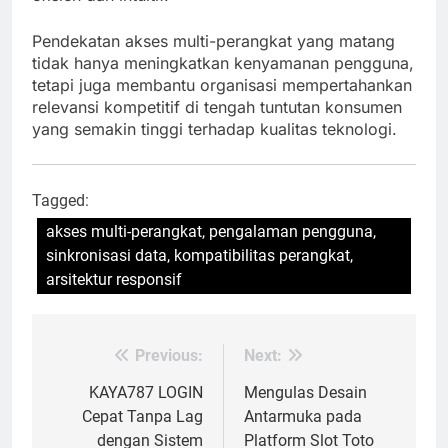
Pendekatan akses multi-perangkat yang matang
tidak hanya meningkatkan kenyamanan pengguna,
tetapi juga membantu organisasi mempertahankan
relevansi kompetitif di tengah tuntutan konsumen
yang semakin tinggi terhadap kualitas teknologi.
Tagged:
akses multi-perangkat, pengalaman pengguna,
sinkronisasi data, kompatibilitas perangkat,
arsitektur responsif
Previous:
Next:
Post
navigation
KAYA787 LOGIN
Mengulas Desain
Cepat Tanpa Lag
Antarmuka pada
dengan Sistem
Platform Slot Toto