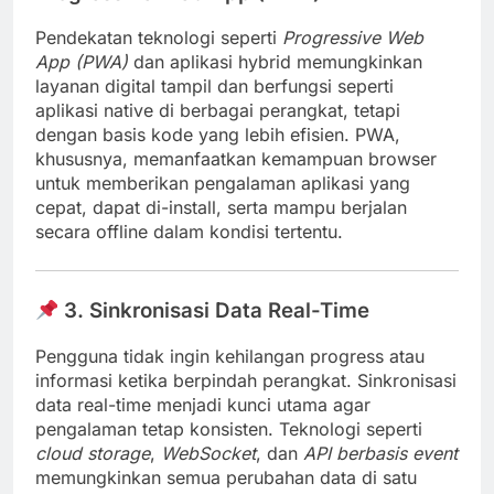
Pendekatan teknologi seperti
Progressive Web
App (PWA)
dan aplikasi hybrid memungkinkan
layanan digital tampil dan berfungsi seperti
aplikasi native di berbagai perangkat, tetapi
dengan basis kode yang lebih efisien. PWA,
khususnya, memanfaatkan kemampuan browser
untuk memberikan pengalaman aplikasi yang
cepat, dapat di-install, serta mampu berjalan
secara offline dalam kondisi tertentu.
3. Sinkronisasi Data Real-Time
Pengguna tidak ingin kehilangan progress atau
informasi ketika berpindah perangkat. Sinkronisasi
data real-time menjadi kunci utama agar
pengalaman tetap konsisten. Teknologi seperti
cloud storage
,
WebSocket
, dan
API berbasis event
memungkinkan semua perubahan data di satu