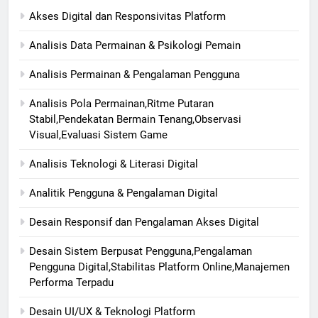
Akses Digital dan Responsivitas Platform
Analisis Data Permainan & Psikologi Pemain
Analisis Permainan & Pengalaman Pengguna
Analisis Pola Permainan,Ritme Putaran
Stabil,Pendekatan Bermain Tenang,Observasi
Visual,Evaluasi Sistem Game
Analisis Teknologi & Literasi Digital
Analitik Pengguna & Pengalaman Digital
Desain Responsif dan Pengalaman Akses Digital
Desain Sistem Berpusat Pengguna,Pengalaman
Pengguna Digital,Stabilitas Platform Online,Manajemen
Performa Terpadu
Desain UI/UX & Teknologi Platform