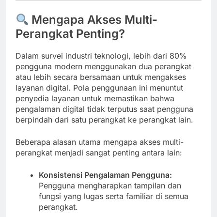
Mengapa Akses Multi-
Perangkat Penting?
Dalam survei industri teknologi, lebih dari 80%
pengguna modern menggunakan dua perangkat
atau lebih secara bersamaan untuk mengakses
layanan digital. Pola penggunaan ini menuntut
penyedia layanan untuk memastikan bahwa
pengalaman digital tidak terputus saat pengguna
berpindah dari satu perangkat ke perangkat lain.
Beberapa alasan utama mengapa akses multi-
perangkat menjadi sangat penting antara lain:
Konsistensi Pengalaman Pengguna:
Pengguna mengharapkan tampilan dan
fungsi yang lugas serta familiar di semua
perangkat.