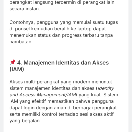
perangkat langsung tercermin di perangkat lain
secara instan.
Contohnya, pengguna yang memulai suatu tugas
di ponsel kemudian beralih ke laptop dapat
menemukan status dan progress terbaru tanpa
hambatan.
4. Manajemen Identitas dan Akses
(IAM)
Akses multi-perangkat yang modern menuntut
sistem manajemen identitas dan akses (
Identity
and Access Management/IAM
) yang kuat. Sistem
IAM yang efektif memastikan bahwa pengguna
dapat login dengan aman di berbagai perangkat
serta memiliki kontrol terhadap sesi akses aktif
yang berjalan.