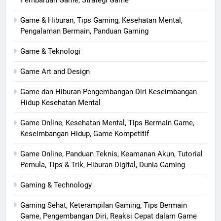
Game & Hiburan, Tips Gaming, Kesehatan Mental,
Pengalaman Bermain, Panduan Gaming
Game & Teknologi
Game Art and Design
Game dan Hiburan Pengembangan Diri Keseimbangan
Hidup Kesehatan Mental
Game Online, Kesehatan Mental, Tips Bermain Game,
Keseimbangan Hidup, Game Kompetitif
Game Online, Panduan Teknis, Keamanan Akun, Tutorial
Pemula, Tips & Trik, Hiburan Digital, Dunia Gaming
Gaming & Technology
Gaming Sehat, Keterampilan Gaming, Tips Bermain
Game, Pengembangan Diri, Reaksi Cepat dalam Game