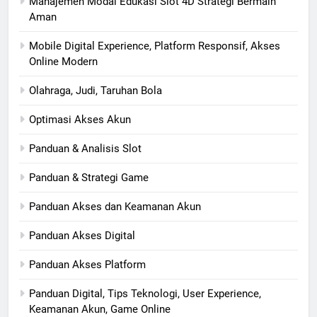
Manajemen Modal Edukasi Slot 4D Strategi Bermain
Aman
Mobile Digital Experience, Platform Responsif, Akses
Online Modern
Olahraga, Judi, Taruhan Bola
Optimasi Akses Akun
Panduan & Analisis Slot
Panduan & Strategi Game
Panduan Akses dan Keamanan Akun
Panduan Akses Digital
Panduan Akses Platform
Panduan Digital, Tips Teknologi, User Experience,
Keamanan Akun, Game Online