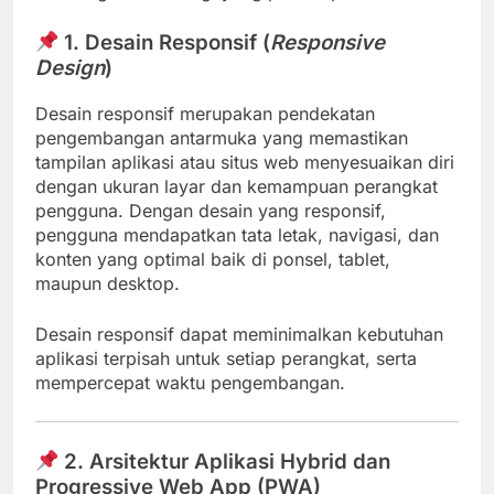
1. Desain Responsif (
Responsive
Design
)
Desain responsif merupakan pendekatan
pengembangan antarmuka yang memastikan
tampilan aplikasi atau situs web menyesuaikan diri
dengan ukuran layar dan kemampuan perangkat
pengguna. Dengan desain yang responsif,
pengguna mendapatkan tata letak, navigasi, dan
konten yang optimal baik di ponsel, tablet,
maupun desktop.
Desain responsif dapat meminimalkan kebutuhan
aplikasi terpisah untuk setiap perangkat, serta
mempercepat waktu pengembangan.
2. Arsitektur Aplikasi Hybrid dan
Progressive Web App (PWA)