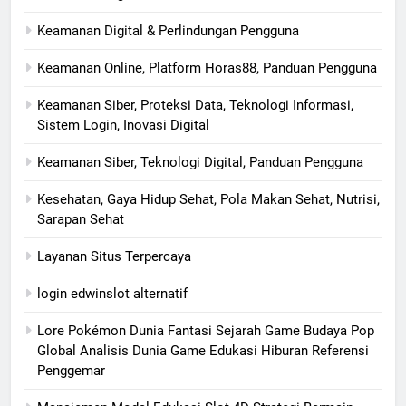
Keamanan Digital & Perlindungan Pengguna
Keamanan Online, Platform Horas88, Panduan Pengguna
Keamanan Siber, Proteksi Data, Teknologi Informasi,
Sistem Login, Inovasi Digital
Keamanan Siber, Teknologi Digital, Panduan Pengguna
Kesehatan, Gaya Hidup Sehat, Pola Makan Sehat, Nutrisi,
Sarapan Sehat
Layanan Situs Terpercaya
login edwinslot alternatif
Lore Pokémon Dunia Fantasi Sejarah Game Budaya Pop
Global Analisis Dunia Game Edukasi Hiburan Referensi
Penggemar