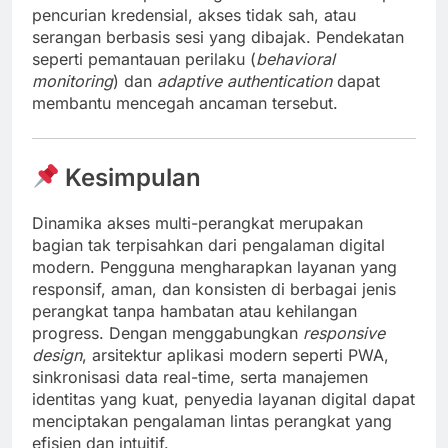
pencurian kredensial, akses tidak sah, atau
serangan berbasis sesi yang dibajak. Pendekatan
seperti pemantauan perilaku (
behavioral
monitoring
) dan
adaptive authentication
dapat
membantu mencegah ancaman tersebut.
Kesimpulan
Dinamika akses multi-perangkat merupakan
bagian tak terpisahkan dari pengalaman digital
modern. Pengguna mengharapkan layanan yang
responsif, aman, dan konsisten di berbagai jenis
perangkat tanpa hambatan atau kehilangan
progress. Dengan menggabungkan
responsive
design
, arsitektur aplikasi modern seperti PWA,
sinkronisasi data real-time, serta manajemen
identitas yang kuat, penyedia layanan digital dapat
menciptakan pengalaman lintas perangkat yang
efisien dan intuitif.