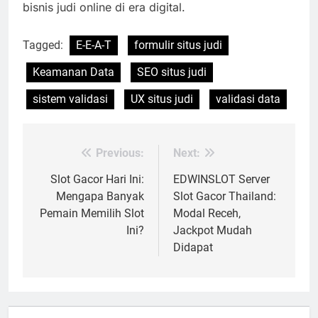
bisnis judi online di era digital.
Tagged:
E-E-A-T
formulir situs judi
Keamanan Data
SEO situs judi
sistem validasi
UX situs judi
validasi data
Previous:
Next:
Post
navigation
Slot Gacor Hari Ini:
EDWINSLOT Server
Mengapa Banyak
Slot Gacor Thailand:
Pemain Memilih Slot
Modal Receh,
Ini?
Jackpot Mudah
Didapat