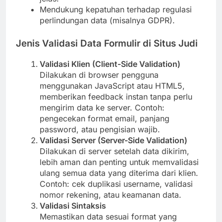
Mendukung kepatuhan terhadap regulasi
perlindungan data (misalnya GDPR).
Jenis Validasi Data Formulir di Situs Judi
Validasi Klien (Client-Side Validation)
Dilakukan di browser pengguna
menggunakan JavaScript atau HTML5,
memberikan feedback instan tanpa perlu
mengirim data ke server. Contoh:
pengecekan format email, panjang
password, atau pengisian wajib.
Validasi Server (Server-Side Validation)
Dilakukan di server setelah data dikirim,
lebih aman dan penting untuk memvalidasi
ulang semua data yang diterima dari klien.
Contoh: cek duplikasi username, validasi
nomor rekening, atau keamanan data.
Validasi Sintaksis
Memastikan data sesuai format yang