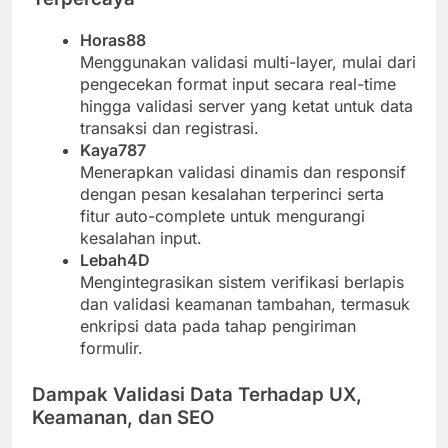
Horas88
Menggunakan validasi multi-layer, mulai dari
pengecekan format input secara real-time
hingga validasi server yang ketat untuk data
transaksi dan registrasi.
Kaya787
Menerapkan validasi dinamis dan responsif
dengan pesan kesalahan terperinci serta
fitur auto-complete untuk mengurangi
kesalahan input.
Lebah4D
Mengintegrasikan sistem verifikasi berlapis
dan validasi keamanan tambahan, termasuk
enkripsi data pada tahap pengiriman
formulir.
Dampak Validasi Data Terhadap UX,
Keamanan, dan SEO