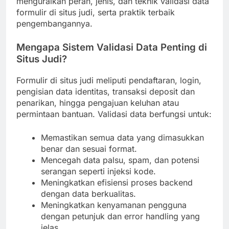
menguraikan peran, jenis, dan teknik validasi data
formulir di situs judi, serta praktik terbaik
pengembangannya.
Mengapa Sistem Validasi Data Penting di
Situs Judi?
Formulir di situs judi meliputi pendaftaran, login,
pengisian data identitas, transaksi deposit dan
penarikan, hingga pengajuan keluhan atau
permintaan bantuan. Validasi data berfungsi untuk:
Memastikan semua data yang dimasukkan
benar dan sesuai format.
Mencegah data palsu, spam, dan potensi
serangan seperti injeksi kode.
Meningkatkan efisiensi proses backend
dengan data berkualitas.
Meningkatkan kenyamanan pengguna
dengan petunjuk dan error handling yang
jelas.