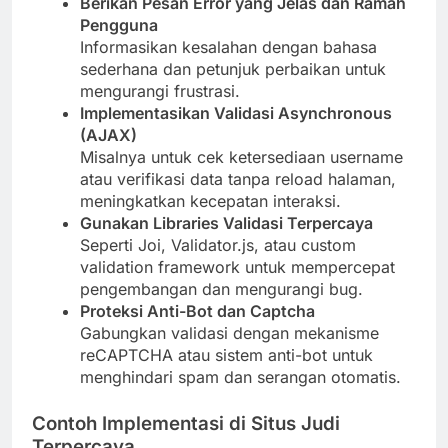
Berikan Pesan Error yang Jelas dan Ramah
Pengguna
Informasikan kesalahan dengan bahasa
sederhana dan petunjuk perbaikan untuk
mengurangi frustrasi.
Implementasikan Validasi Asynchronous
(AJAX)
Misalnya untuk cek ketersediaan username
atau verifikasi data tanpa reload halaman,
meningkatkan kecepatan interaksi.
Gunakan Libraries Validasi Terpercaya
Seperti Joi, Validator.js, atau custom
validation framework untuk mempercepat
pengembangan dan mengurangi bug.
Proteksi Anti-Bot dan Captcha
Gabungkan validasi dengan mekanisme
reCAPTCHA atau sistem anti-bot untuk
menghindari spam dan serangan otomatis.
Contoh Implementasi di Situs Judi
Terpercaya