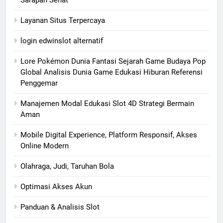
Layanan Situs Terpercaya
login edwinslot alternatif
Lore Pokémon Dunia Fantasi Sejarah Game Budaya Pop
Global Analisis Dunia Game Edukasi Hiburan Referensi
Penggemar
Manajemen Modal Edukasi Slot 4D Strategi Bermain
Aman
Mobile Digital Experience, Platform Responsif, Akses
Online Modern
Olahraga, Judi, Taruhan Bola
Optimasi Akses Akun
Panduan & Analisis Slot