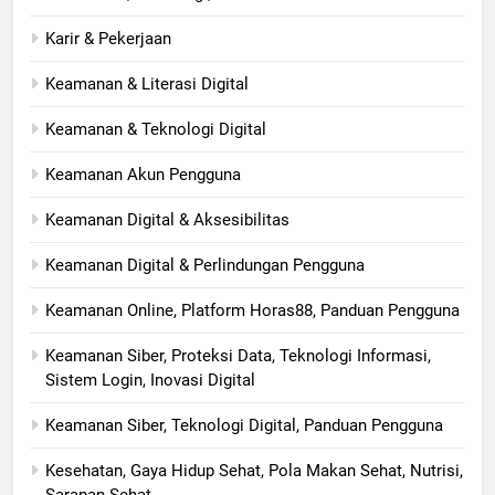
Karir & Pekerjaan
Keamanan & Literasi Digital
Keamanan & Teknologi Digital
Keamanan Akun Pengguna
Keamanan Digital & Aksesibilitas
Keamanan Digital & Perlindungan Pengguna
Keamanan Online, Platform Horas88, Panduan Pengguna
Keamanan Siber, Proteksi Data, Teknologi Informasi,
Sistem Login, Inovasi Digital
Keamanan Siber, Teknologi Digital, Panduan Pengguna
Kesehatan, Gaya Hidup Sehat, Pola Makan Sehat, Nutrisi,
Sarapan Sehat