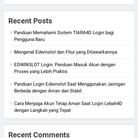
Recent Posts
Panduan Memahami Sistem TIARA4D Login bagi
Pengguna Baru
Mengenal Edwinslot dan Fitur yang Ditawarkannya
EDWINSLOT Login: Panduan Masuk Akun dengan
Proses yang Lebih Praktis
Panduan Login Edwinslot Saat Menggunakan Jaringan
Berbeda dengan Aman dan Stabil
Cara Menjaga Akun Tetap Aman Saat Login Lebah4D
dengan Langkah yang Tepat
Recent Comments