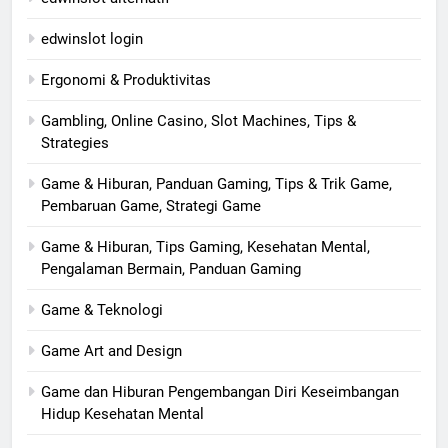
edwinslot login
Ergonomi & Produktivitas
Gambling, Online Casino, Slot Machines, Tips &
Strategies
Game & Hiburan, Panduan Gaming, Tips & Trik Game,
Pembaruan Game, Strategi Game
Game & Hiburan, Tips Gaming, Kesehatan Mental,
Pengalaman Bermain, Panduan Gaming
Game & Teknologi
Game Art and Design
Game dan Hiburan Pengembangan Diri Keseimbangan
Hidup Kesehatan Mental