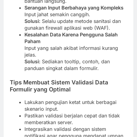
bantuan langsung.
Serangan Input Berbahaya yang Kompleks
Input jahat semakin canggih.
Solusi:
Selalu update metode sanitasi dan
gunakan firewall aplikasi web (WAF).
Kesalahan Data Karena Pengguna Salah
Paham
Input yang salah akibat informasi kurang
jelas.
Solusi:
Sediakan tooltip, contoh, dan
panduan singkat dalam formulir.
Tips Membuat Sistem Validasi Data
Formulir yang Optimal
Lakukan pengujian ketat untuk berbagai
skenario input.
Pastikan validasi berjalan cepat dan tidak
memberatkan server.
Integrasikan validasi dengan sistem
notifikasi agar pengguna mendapat umpan