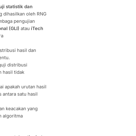
uji statistik dan
g dihasilkan oleh RNG
embaga pengujian
nal (GLI)
atau
iTech
ra
tribusi hasil dan
entu.
uji distribusi
hasil tidak
lai apakah urutan hasil
antara satu hasil
ian keacakan yang
n algoritma