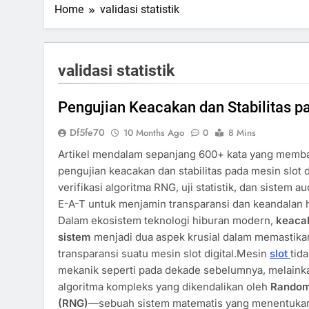
Home
validasi statistik
validasi statistik
Pengujian Keacakan dan Stabilitas p
Df5fe70
10 Months Ago
0
8 Mins
Artikel mendalam sepanjang 600+ kata yang memb
pengujian keacakan dan stabilitas pada mesin slot d
verifikasi algoritma RNG, uji statistik, dan sistem au
E-A-T untuk menjamin transparansi dan keandalan h
Dalam ekosistem teknologi hiburan modern,
keacak
sistem
menjadi dua aspek krusial dalam memastika
transparansi suatu mesin slot digital.Mesin
slot
tida
mekanik seperti pada dekade sebelumnya, melainka
algoritma kompleks yang dikendalikan oleh
Random
(RNG)
—sebuah sistem matematis yang menentukan 