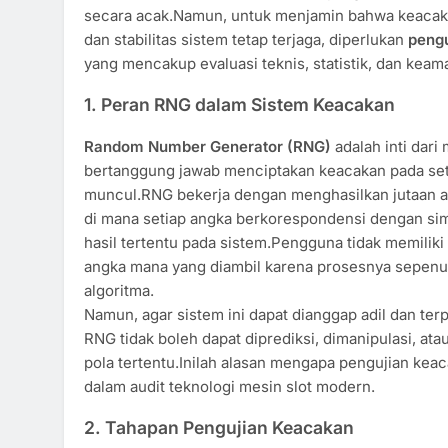
secara acak.Namun, untuk menjamin bahwa keacak
dan stabilitas sistem tetap terjaga, diperlukan
pengu
yang mencakup evaluasi teknis, statistik, dan keama
1. Peran RNG dalam Sistem Keacakan
Random Number Generator (RNG)
adalah inti dari 
bertanggung jawab menciptakan keacakan pada seti
muncul.RNG bekerja dengan menghasilkan jutaan an
di mana setiap angka berkorespondensi dengan sim
hasil tertentu pada sistem.Pengguna tidak memilik
angka mana yang diambil karena prosesnya sepenuh
algoritma.
Namun, agar sistem ini dapat dianggap adil dan te
RNG tidak boleh dapat diprediksi, dimanipulasi, at
pola tertentu.Inilah alasan mengapa pengujian kea
dalam audit teknologi mesin slot modern.
2. Tahapan Pengujian Keacakan