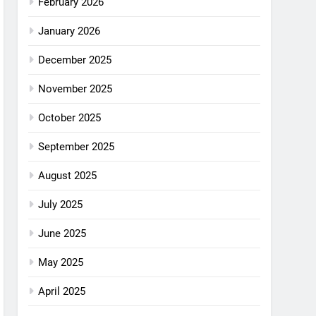
February 2026
January 2026
December 2025
November 2025
October 2025
September 2025
August 2025
July 2025
June 2025
May 2025
April 2025