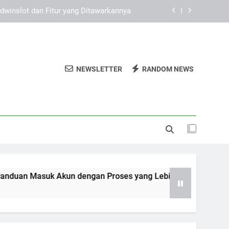
winslot dan Fitur yang Ditawarkannya
un dengan Proses yang Lebih Praktis
ingan Berbeda dengan Aman dan Stabil
NEWSLETTER
RANDOM NEWS
m TIARA4D Login bagi Pengguna Baru
winslot dan Fitur yang Ditawarkannya
r Pro Talk.
un dengan Proses yang Lebih Praktis
ingan Berbeda dengan Aman dan Stabil
k Akun dengan Proses yang Lebih Praktis
Panduan Log
2 Months Ago