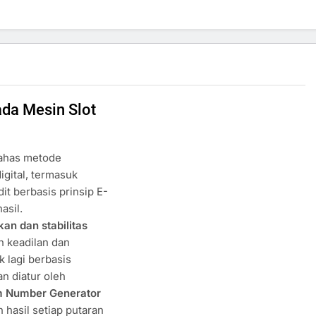
ada Mesin Slot
ahas metode
igital, termasuk
dit berbasis prinsip E-
asil.
an dan stabilitas
n keadilan dan
k lagi berbasis
n diatur oleh
 Number Generator
hasil setiap putaran