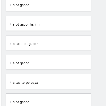
slot gacor
slot gacor hari ini
situs slot gacor
slot gacor
situs terpercaya
slot gacor