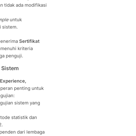
 tidak ada modifikasi
mple
untuk
 sistem.
 menerima
Sertifikat
enuhi kriteria
ga penguji.
i Sistem
(Experience,
peran penting untuk
gujian:
gujian sistem yang
de statistik dan
2.
ependen dari lembaga