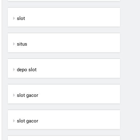
slot
situs
depo slot
slot gacor
slot gacor