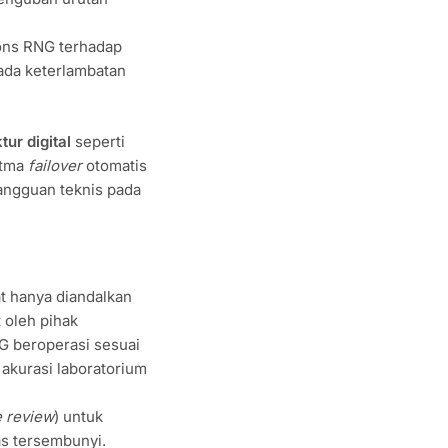
ons RNG terhadap
 ada keterlambatan
tur digital
seperti
itma
failover
otomatis
gangguan teknis pada
at hanya diandalkan
 oleh pihak
G beroperasi sesuai
akurasi laboratorium
 review
) untuk
as tersembunyi.