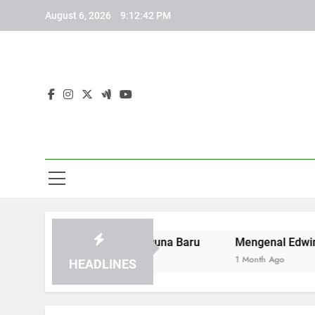
Skip
August 6, 2026
9:12:43 PM
to
content
Can
Bergabung
Login bagi Pengguna Baru
Mengenal Edwinslot dan Fit
1 Month Ago
HEADLINES