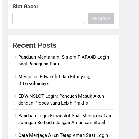
Slot Gacor
SEARCH
Recent Posts
Panduan Memahami Sistem TIARA4D Login
bagi Pengguna Baru
Mengenal Edwinslot dan Fitur yang
Ditawarkannya
EDWINSLOT Login: Panduan Masuk Akun
dengan Proses yang Lebih Praktis
Panduan Login Edwinslot Saat Menggunakan
Jaringan Berbeda dengan Aman dan Stabil
Cara Menjaga Akun Tetap Aman Saat Login