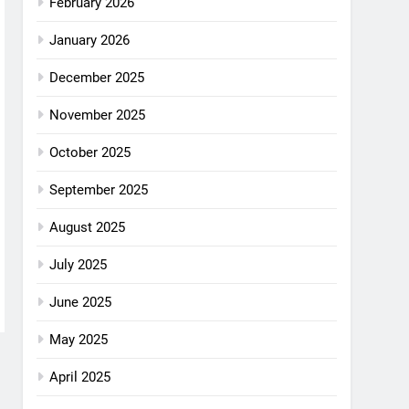
February 2026
January 2026
December 2025
November 2025
October 2025
September 2025
August 2025
July 2025
June 2025
May 2025
April 2025