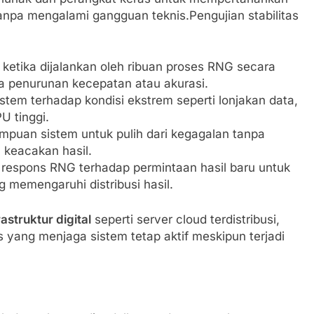
anpa mengalami gangguan teknis.Pengujian stabilitas
 ketika dijalankan oleh ribuan proses RNG secara
 penurunan kecepatan atau akurasi.
stem terhadap kondisi ekstrem seperti lonjakan data,
 tinggi.
puan sistem untuk pulih dari kegagalan tanpa
 keacakan hasil.
respons RNG terhadap permintaan hasil baru untuk
 memengaruhi distribusi hasil.
rastruktur digital
seperti server cloud terdistribusi,
 yang menjaga sistem tetap aktif meskipun terjadi