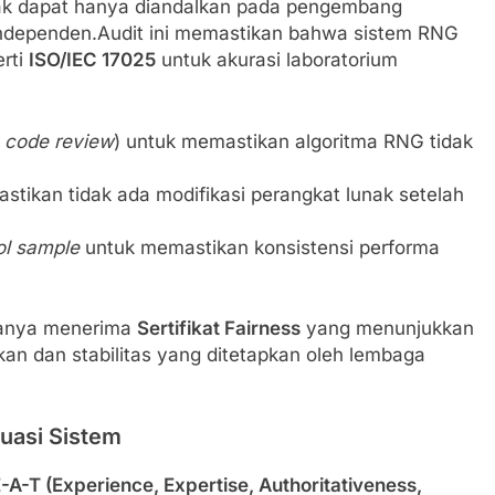
tidak dapat hanya diandalkan pada pengembang
k independen.Audit ini memastikan bahwa sistem RNG
erti
ISO/IEC 17025
untuk akurasi laboratorium
 code review
) untuk memastikan algoritma RNG tidak
tikan tidak ada modifikasi perangkat lunak setelah
ol sample
untuk memastikan konsistensi performa
asanya menerima
Sertifikat Fairness
yang menunjukkan
an dan stabilitas yang ditetapkan oleh lembaga
luasi Sistem
-A-T (Experience, Expertise, Authoritativeness,