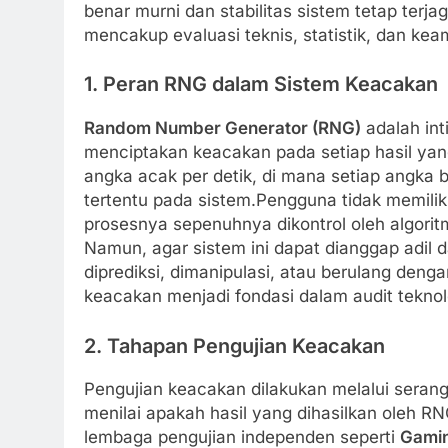
benar murni dan stabilitas sistem tetap terja
mencakup evaluasi teknis, statistik, dan keam
1. Peran RNG dalam Sistem Keacakan
Random Number Generator (RNG)
adalah int
menciptakan keacakan pada setiap hasil ya
angka acak per detik, di mana setiap angka 
tertentu pada sistem.Pengguna tidak memili
prosesnya sepenuhnya dikontrol oleh algorit
Namun, agar sistem ini dapat dianggap adil 
diprediksi, dimanipulasi, atau berulang deng
keacakan menjadi fondasi dalam audit teknol
2. Tahapan Pengujian Keacakan
Pengujian keacakan dilakukan melalui seran
menilai apakah hasil yang dihasilkan oleh RN
lembaga pengujian independen seperti
Gamin