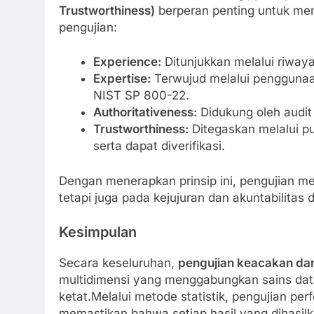
Trustworthiness)
berperan penting untuk me
pengujian:
Experience:
Ditunjukkan melalui riwaya
Expertise:
Terwujud melalui penggunaan 
NIST SP 800-22.
Authoritativeness:
Didukung oleh audit 
Trustworthiness:
Ditegaskan melalui pub
serta dapat diverifikasi.
Dengan menerapkan prinsip ini, pengujian me
tetapi juga pada kejujuran dan akuntabilitas di
Kesimpulan
Secara keseluruhan,
pengujian keacakan dan 
multidimensi yang menggabungkan sains data, 
ketat.Melalui metode statistik, pengujian per
memastikan bahwa setiap hasil yang dihasil