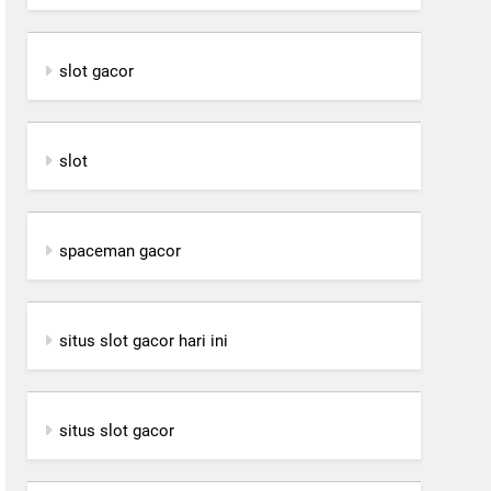
slot gacor
slot
spaceman gacor
situs slot gacor hari ini
situs slot gacor