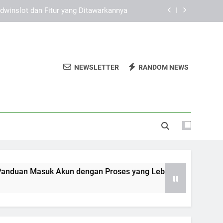
winslot dan Fitur yang Ditawarkannya
un dengan Proses yang Lebih Praktis
ingan Berbeda dengan Aman dan Stabil
NEWSLETTER
RANDOM NEWS
m TIARA4D Login bagi Pengguna Baru
winslot dan Fitur yang Ditawarkannya
r Pro Talk.
un dengan Proses yang Lebih Praktis
ingan Berbeda dengan Aman dan Stabil
k Akun dengan Proses yang Lebih Praktis
Panduan Log
2 Months Ago