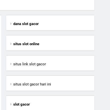
dana slot gacor
situs slot online
situs link slot gacor
situs slot gacor hari ini
slot gacor