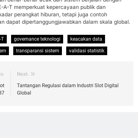
E-E-A-T memperkuat kepercayaan publik dan
ekadar perangkat hiburan, tetapi juga contoh
dan dapat dipertanggungjawabkan dalam skala global.
-T
governance teknologi
keacakan data
tem
transparansi sistem
validasi statistik
s:
Next:
ot
Tantangan Regulasi dalam Industri Slot Digital
87
Global