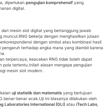
ga, diperlukan
pengujian komprehensif
yang
anan digital.
i dari mesin slot digital yang bertanggung jawab
ng muncul.RNG bekerja dengan menghasilkan jutaan
berkorespondensi dengan simbol atau kombinasi hasil
ki pengaruh terhadap angka mana yang diambil karena
ma.
dan terpercaya, keacakan RNG tidak boleh dapat
an pola tertentu.Inilah alasan mengapa pengujian
ogi mesin slot modern.
gkaian
uji statistik dan matematis
yang bertujuan
G benar-benar acak.Uji ini biasanya dilakukan oleh
g Laboratories International (GLI)
atau
iTech Labs
,