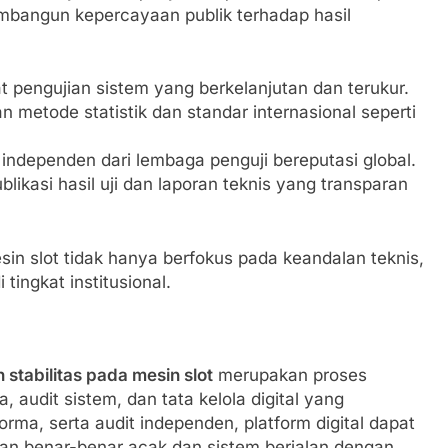
mbangun kepercayaan publik terhadap hasil
t pengujian sistem yang berkelanjutan dan terukur.
metode statistik dan standar internasional seperti
independen dari lembaga penguji bereputasi global.
likasi hasil uji dan laporan teknis yang transparan
sin slot tidak hanya berfokus pada keandalan teknis,
 tingkat institusional.
stabilitas pada mesin slot
merupakan proses
audit sistem, dan tata kelola digital yang
forma, serta audit independen, platform digital dapat
kan benar-benar acak dan sistem berjalan dengan