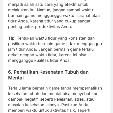
menjadi salah satu cara yang efektif untuk
melakukan itu. Namun, jangan sampai waktu
bermain game mengganggu waktu istirahat atau
tidur Anda, karena tidur yang cukup sangat
penting untuk produktivitas Anda.
Tip:
Tentukan waktu tidur yang konsisten dan
pastikan waktu bermain game tidak mengganggu
jam tidur Anda. Jangan bermain game terlalu
dekat dengan waktu tidur, karena ini bisa
mengganggu kualitas tidur Anda.
6.
Perhatikan Kesehatan Tubuh dan
Mental
Terlalu lama bermain game tanpa memperhatikan
kesehatan tubuh dan mental bisa menyebabkan
dampak negatif, seperti kelelahan, stres, atau
masalah kesehatan lainnya. Pastikan Anda
memberi waktu untuk aktivitas fisik, seperti