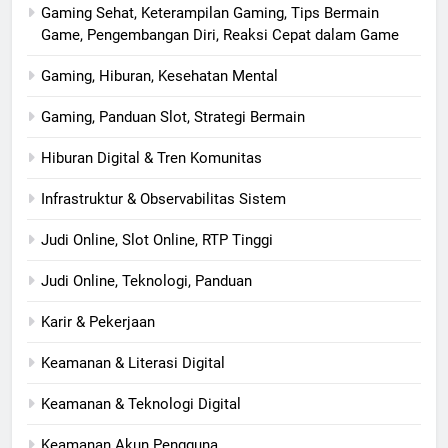
Gaming Sehat, Keterampilan Gaming, Tips Bermain
Game, Pengembangan Diri, Reaksi Cepat dalam Game
Gaming, Hiburan, Kesehatan Mental
Gaming, Panduan Slot, Strategi Bermain
Hiburan Digital & Tren Komunitas
Infrastruktur & Observabilitas Sistem
Judi Online, Slot Online, RTP Tinggi
Judi Online, Teknologi, Panduan
Karir & Pekerjaan
Keamanan & Literasi Digital
Keamanan & Teknologi Digital
Keamanan Akun Pengguna