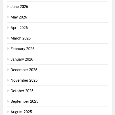
June 2026
May 2026
April 2026
March 2026
February 2026
January 2026
December 2025
November 2025
October 2025
September 2025
August 2025