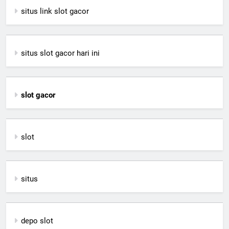
situs link slot gacor
situs slot gacor hari ini
slot gacor
slot
situs
depo slot