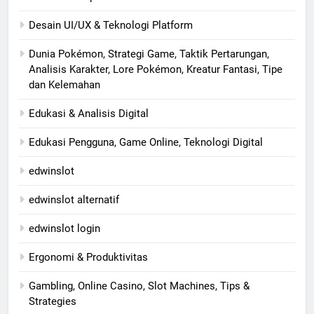
Desain UI/UX & Teknologi Platform
Dunia Pokémon, Strategi Game, Taktik Pertarungan,
Analisis Karakter, Lore Pokémon, Kreatur Fantasi, Tipe
dan Kelemahan
Edukasi & Analisis Digital
Edukasi Pengguna, Game Online, Teknologi Digital
edwinslot
edwinslot alternatif
edwinslot login
Ergonomi & Produktivitas
Gambling, Online Casino, Slot Machines, Tips &
Strategies