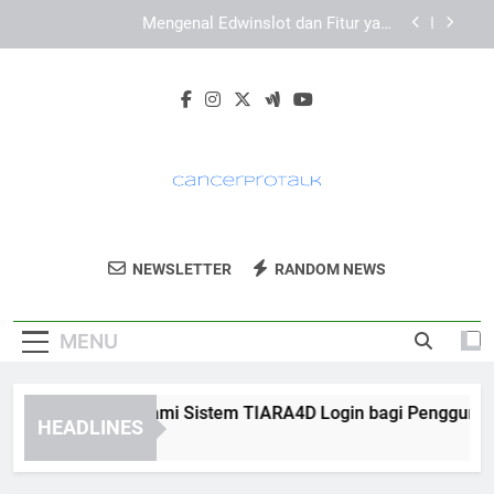
Skip
EDWINSLOT Login: Panduan Masuk Akun dengan
to
Proses yang Lebih Praktis
content
Panduan Login Edwinslot Saat Menggunakan
Jaringan Berbeda dengan Aman dan Stabil
Panduan Memahami Sistem TIARA4D Login bagi
Pengguna Baru
Mengenal Edwinslot dan Fitur yang
Ditawarkannya
EDWINSLOT Login: Panduan Masuk Akun dengan
Proses yang Lebih Praktis
Cancer Pro Talk
Bergabunglah Dalam Diskusi Dan
Panduan Login Edwinslot Saat Menggunakan
NEWSLETTER
RANDOM NEWS
Jaringan Berbeda dengan Aman dan Stabil
Dukungan Untuk Pasien Kanker Di Cancer
Pro Talk.
MENU
nduan Memahami Sistem TIARA4D Login bagi Pengguna Bar
HEADLINES
Month Ago