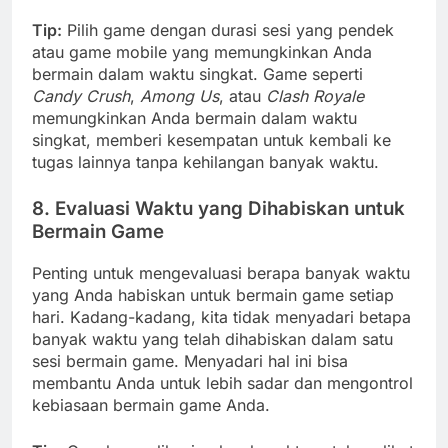
Tip:
Pilih game dengan durasi sesi yang pendek
atau game mobile yang memungkinkan Anda
bermain dalam waktu singkat. Game seperti
Candy Crush
,
Among Us
, atau
Clash Royale
memungkinkan Anda bermain dalam waktu
singkat, memberi kesempatan untuk kembali ke
tugas lainnya tanpa kehilangan banyak waktu.
8.
Evaluasi Waktu yang Dihabiskan untuk
Bermain Game
Penting untuk mengevaluasi berapa banyak waktu
yang Anda habiskan untuk bermain game setiap
hari. Kadang-kadang, kita tidak menyadari betapa
banyak waktu yang telah dihabiskan dalam satu
sesi bermain game. Menyadari hal ini bisa
membantu Anda untuk lebih sadar dan mengontrol
kebiasaan bermain game Anda.