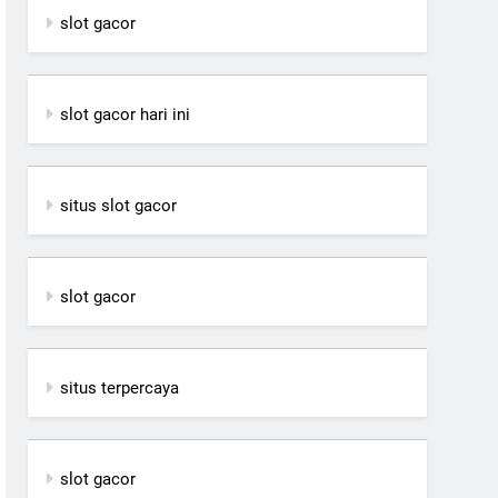
slot gacor
slot gacor hari ini
situs slot gacor
slot gacor
situs terpercaya
slot gacor