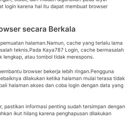
t login karena hal itu dapat membuat browser
owser secara Berkala
pemuatan halaman.Namun, cache yang terlalu lama
alah teknis.Pada Kaya787 Login, cache bermasalah
k lengkap, atau tombol tidak merespons.
embantu browser bekerja lebih ringan.Pengguna
 sebaiknya dilakukan ketika halaman mulai terasa tidak
bali halaman akses dan coba login dengan data yang
 pastikan informasi penting sudah tersimpan dengan
hkan ikut hilang karena penghapusan dilakukan