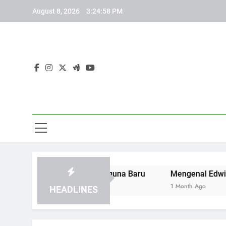
Skip
August 8, 2026
3:24:59 PM
to
content
Can
Bergabung
Login bagi Pengguna Baru
Mengenal Edwinslot dan Fit
1 Month Ago
HEADLINES