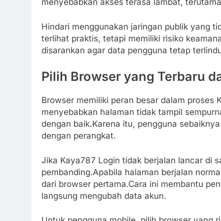
menyebabkan akses terasa lambat, terutama
Hindari menggunakan jaringan publik yang tid
terlihat praktis, tetapi memiliki risiko keama
disarankan agar data pengguna tetap terlindu
Pilih Browser yang Terbaru d
Browser memiliki peran besar dalam proses 
menyebabkan halaman tidak tampil sempurna, 
dengan baik.Karena itu, pengguna sebaikny
dengan perangkat.
Jika Kaya787 Login tidak berjalan lancar di 
pembanding.Apabila halaman berjalan normal
dari browser pertama.Cara ini membantu pe
langsung mengubah data akun.
Untuk pengguna mobile, pilih browser yang r