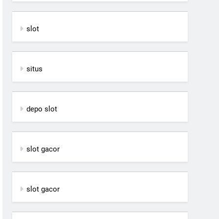
slot
situs
depo slot
slot gacor
slot gacor