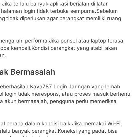
Jika terlalu banyak aplikasi berjalan di latar
 halaman login tidak terbuka sempurna.Sebelum
g tidak diperlukan agar perangkat memiliki ruang
engaruhi performa.Jika ponsel atau laptop terasa
ba kembali.Kondisi perangkat yang stabil akan
an.
dak Bermasalah
 keberhasilan Kaya787 Login.Jaringan yang lemah
 login tidak merespons, atau proses masuk berhenti
a akun bermasalah, pengguna perlu memeriksa
yal berada dalam kondisi baik.Jika memakai Wi-Fi,
rlalu banyak perangkat.Koneksi yang padat bisa