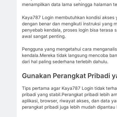
menampilkan data lama sehingga halaman terl
Kaya787 Login membutuhkan kondisi akses 
dengan benar dan mengikuti instruksi yang 
penyebab kendala, proses login bisa terasa s
awal sangat penting.
Pengguna yang mengetahui cara menganalisi
kendala.Mereka tidak langsung mencoba ban
dari hal paling sederhana terlebih dahulu.
Gunakan Perangkat Pribadi y
Tips pertama agar Kaya787 Login tidak ter
pribadi yang stabil.Perangkat pribadi lebih 
aplikasi, browser, riwayat akses, dan data 
perangkat pribadi juga lebih mudah dipanta