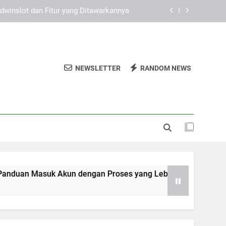
winslot dan Fitur yang Ditawarkannya
un dengan Proses yang Lebih Praktis
ingan Berbeda dengan Aman dan Stabil
NEWSLETTER
RANDOM NEWS
m TIARA4D Login bagi Pengguna Baru
winslot dan Fitur yang Ditawarkannya
r Pro Talk.
un dengan Proses yang Lebih Praktis
ingan Berbeda dengan Aman dan Stabil
k Akun dengan Proses yang Lebih Praktis
Panduan Log
2 Months Ago