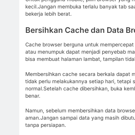
kecil.Jangan membuka terlalu banyak tab saa
bekerja lebih berat.
Bersihkan Cache dan Data Br
Cache browser berguna untuk mempercepat 
atau menumpuk dapat menjadi penyebab mas
bisa membuat halaman lambat, tampilan tida
Membersihkan cache secara berkala dapat m
tidak perlu melakukannya setiap hari, tetapi
normal.Setelah cache dibersihkan, buka kem
benar.
Namun, sebelum membersihkan data browser,
aman.Jangan sampai data yang masih dibutu
tanpa persiapan.