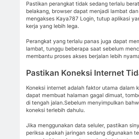
Pastikan perangkat tidak sedang terlalu berat.
belakang, browser dapat menjadi lambat dan
mengakses Kaya787 Login, tutup aplikasi yan
kerja yang lebih lega.
Perangkat yang terlalu panas juga dapat mem
lambat, tunggu beberapa saat sebelum menco
membantu proses akses berjalan lebih nyam
Pastikan Koneksi Internet Ti
Koneksi internet adalah faktor utama dalam
dapat membuat halaman gagal dimuat, tombol
di tengah jalan.Sebelum menyimpulkan bahw
koneksi terlebih dahulu.
Jika menggunakan data seluler, pastikan sin
periksa apakah jaringan sedang digunakan te