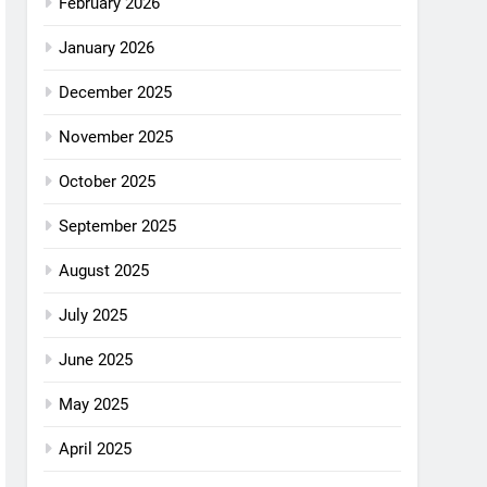
February 2026
January 2026
December 2025
November 2025
October 2025
September 2025
August 2025
July 2025
June 2025
May 2025
April 2025