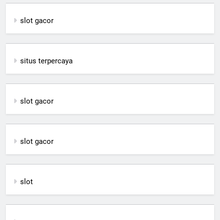
slot gacor
situs terpercaya
slot gacor
slot gacor
slot