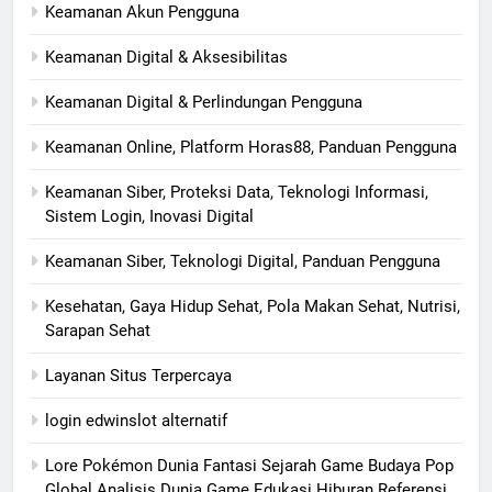
Keamanan Akun Pengguna
Keamanan Digital & Aksesibilitas
Keamanan Digital & Perlindungan Pengguna
Keamanan Online, Platform Horas88, Panduan Pengguna
Keamanan Siber, Proteksi Data, Teknologi Informasi,
Sistem Login, Inovasi Digital
Keamanan Siber, Teknologi Digital, Panduan Pengguna
Kesehatan, Gaya Hidup Sehat, Pola Makan Sehat, Nutrisi,
Sarapan Sehat
Layanan Situs Terpercaya
login edwinslot alternatif
Lore Pokémon Dunia Fantasi Sejarah Game Budaya Pop
Global Analisis Dunia Game Edukasi Hiburan Referensi