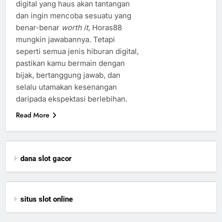
digital yang haus akan tantangan
dan ingin mencoba sesuatu yang
benar-benar
worth it
, Horas88
mungkin jawabannya. Tetapi
seperti semua jenis hiburan digital,
pastikan kamu bermain dengan
bijak, bertanggung jawab, dan
selalu utamakan kesenangan
daripada ekspektasi berlebihan.
Read More
dana slot gacor
situs slot online