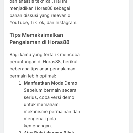
dan analisis teknikal. Hal ini
menjadikan Horas88 sebagai
bahan diskusi yang relevan di
YouTube, TikTok, dan Instagram.
Tips Memaksimalkan
Pengalaman di Horas88
Bagi kamu yang tertarik mencoba
peruntungan di Horas88, berikut
beberapa tips agar pengalaman
bermain lebih optimal:
Manfaatkan Mode Demo
Sebelum bermain secara
serius, coba versi demo
untuk memahami
mekanisme permainan dan
mengenali pola
kemenangan.
Atur Bujet dengan Bijak