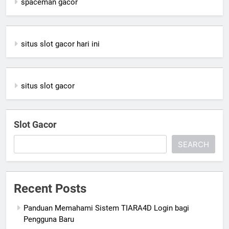
spaceman gacor
situs slot gacor hari ini
situs slot gacor
Slot Gacor
SEARCH
Recent Posts
Panduan Memahami Sistem TIARA4D Login bagi
Pengguna Baru