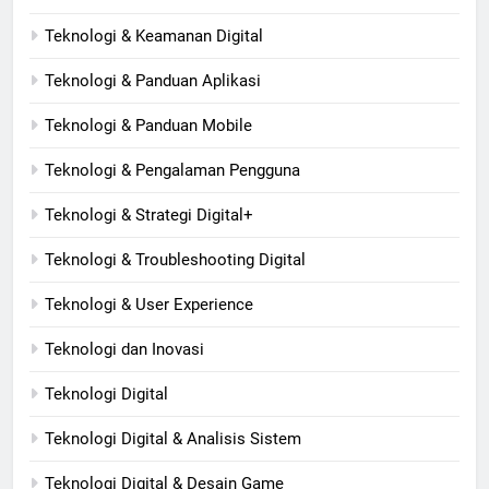
Teknologi & Keamanan Digital
Teknologi & Panduan Aplikasi
Teknologi & Panduan Mobile
Teknologi & Pengalaman Pengguna
Teknologi & Strategi Digital+
Teknologi & Troubleshooting Digital
Teknologi & User Experience
Teknologi dan Inovasi
Teknologi Digital
Teknologi Digital & Analisis Sistem
Teknologi Digital & Desain Game