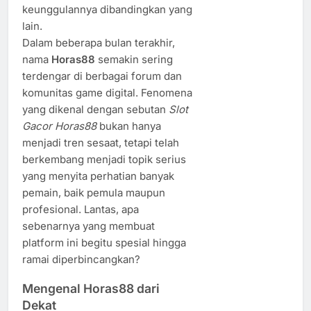
keunggulannya dibandingkan yang
lain.
Dalam beberapa bulan terakhir,
nama
Horas88
semakin sering
terdengar di berbagai forum dan
komunitas game digital. Fenomena
yang dikenal dengan sebutan
Slot
Gacor Horas88
bukan hanya
menjadi tren sesaat, tetapi telah
berkembang menjadi topik serius
yang menyita perhatian banyak
pemain, baik pemula maupun
profesional. Lantas, apa
sebenarnya yang membuat
platform ini begitu spesial hingga
ramai diperbincangkan?
Mengenal Horas88 dari
Dekat