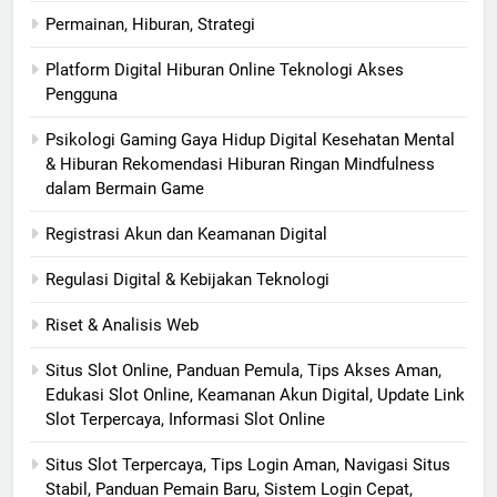
Permainan, Hiburan, Strategi
Platform Digital Hiburan Online Teknologi Akses
Pengguna
Psikologi Gaming Gaya Hidup Digital Kesehatan Mental
& Hiburan Rekomendasi Hiburan Ringan Mindfulness
dalam Bermain Game
Registrasi Akun dan Keamanan Digital
Regulasi Digital & Kebijakan Teknologi
Riset & Analisis Web
Situs Slot Online, Panduan Pemula, Tips Akses Aman,
Edukasi Slot Online, Keamanan Akun Digital, Update Link
Slot Terpercaya, Informasi Slot Online
Situs Slot Terpercaya, Tips Login Aman, Navigasi Situs
Stabil, Panduan Pemain Baru, Sistem Login Cepat,