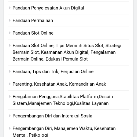
Panduan Penyelesaian Akun Digital
Panduan Permainan
Panduan Slot Online
Panduan Slot Online, Tips Memilih Situs Slot, Strategi
Bermain Slot, Keamanan Akun Digital, Pengalaman
Bermain Online, Edukasi Pemula Slot
Panduan, Tips dan Trik, Perjudian Online
Parenting, Kesehatan Anak, Kemandirian Anak
Pengalaman Pengguna,Stabilitas Platform,Desain
Sistem,Manajemen Teknologi,Kualitas Layanan
Pengembangan Diri dan Interaksi Sosial
Pengembangan Diri, Manajemen Waktu, Kesehatan
Mental, Psikologi