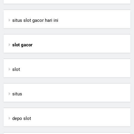
situs slot gacor hari ini
slot gacor
slot
situs
depo slot