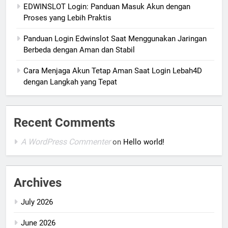
EDWINSLOT Login: Panduan Masuk Akun dengan
Proses yang Lebih Praktis
Panduan Login Edwinslot Saat Menggunakan Jaringan
Berbeda dengan Aman dan Stabil
Cara Menjaga Akun Tetap Aman Saat Login Lebah4D
dengan Langkah yang Tepat
Recent Comments
A WordPress Commenter
on
Hello world!
Archives
July 2026
June 2026