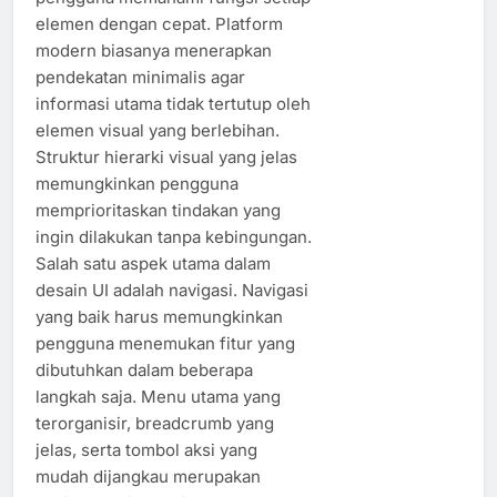
elemen dengan cepat. Platform
modern biasanya menerapkan
pendekatan minimalis agar
informasi utama tidak tertutup oleh
elemen visual yang berlebihan.
Struktur hierarki visual yang jelas
memungkinkan pengguna
memprioritaskan tindakan yang
ingin dilakukan tanpa kebingungan.
Salah satu aspek utama dalam
desain UI adalah navigasi. Navigasi
yang baik harus memungkinkan
pengguna menemukan fitur yang
dibutuhkan dalam beberapa
langkah saja. Menu utama yang
terorganisir, breadcrumb yang
jelas, serta tombol aksi yang
mudah dijangkau merupakan