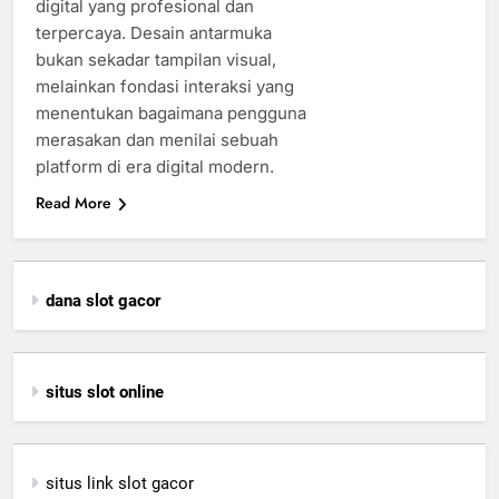
digital yang profesional dan
terpercaya. Desain antarmuka
bukan sekadar tampilan visual,
melainkan fondasi interaksi yang
menentukan bagaimana pengguna
merasakan dan menilai sebuah
platform di era digital modern.
Read More
dana slot gacor
situs slot online
situs link slot gacor