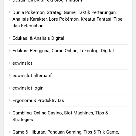
Desain UI/UX & Teknologi Platform
Dunia Pokémon, Strategi Game, Taktik Pertarungan,
Analisis Karakter, Lore Pokémon, Kreatur Fantasi, Tipe
dan Kelemahan
Edukasi & Analisis Digital
Edukasi Pengguna, Game Online, Teknologi Digital
edwinslot
edwinslot alternatif
edwinslot login
Ergonomi & Produktivitas
Gambling, Online Casino, Slot Machines, Tips &
Strategies
Game & Hiburan, Panduan Gaming, Tips & Trik Game,