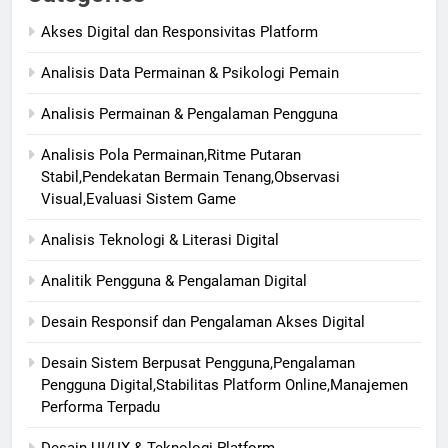
Akses Digital dan Responsivitas Platform
Analisis Data Permainan & Psikologi Pemain
Analisis Permainan & Pengalaman Pengguna
Analisis Pola Permainan,Ritme Putaran
Stabil,Pendekatan Bermain Tenang,Observasi
Visual,Evaluasi Sistem Game
Analisis Teknologi & Literasi Digital
Analitik Pengguna & Pengalaman Digital
Desain Responsif dan Pengalaman Akses Digital
Desain Sistem Berpusat Pengguna,Pengalaman
Pengguna Digital,Stabilitas Platform Online,Manajemen
Performa Terpadu