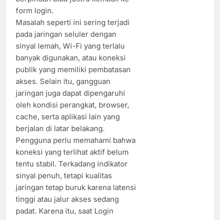
form login.
Masalah seperti ini sering terjadi
pada jaringan seluler dengan
sinyal lemah, Wi-Fi yang terlalu
banyak digunakan, atau koneksi
publik yang memiliki pembatasan
akses. Selain itu, gangguan
jaringan juga dapat dipengaruhi
oleh kondisi perangkat, browser,
cache, serta aplikasi lain yang
berjalan di latar belakang.
Pengguna perlu memahami bahwa
koneksi yang terlihat aktif belum
tentu stabil. Terkadang indikator
sinyal penuh, tetapi kualitas
jaringan tetap buruk karena latensi
tinggi atau jalur akses sedang
padat. Karena itu, saat Login