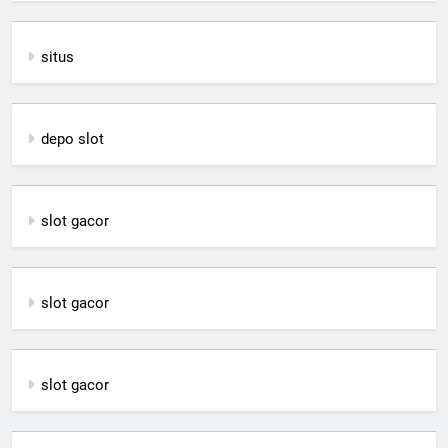
situs
depo slot
slot gacor
slot gacor
slot gacor