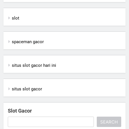
slot
spaceman gacor
situs slot gacor hari ini
situs slot gacor
Slot Gacor
SEARCH