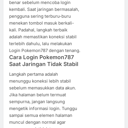
benar sebelum mencoba login
kembali. Saat jaringan bermasalah,
pengguna sering terburu-buru
menekan tombol masuk berkali-
kali. Padahal, langkah terbaik
adalah memastikan koneksi stabil
terlebih dahulu, lalu melakukan
Login Pokemon787 dengan tenang.
Cara Login Pokemon787
Saat Jaringan Tidak Stabil
Langkah pertama adalah
menunggu koneksi lebih stabil
sebelum memasukkan data akun.
Jika halaman belum termuat
sempurna, jangan langsung
mengetik informasi login. Tunggu
sampai semua elemen halaman
muncul dengan normal agar