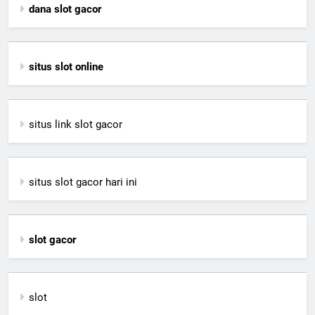
dana slot gacor
situs slot online
situs link slot gacor
situs slot gacor hari ini
slot gacor
slot