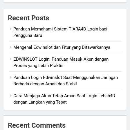
Recent Posts
Panduan Memahami Sistem TIARA4D Login bagi
Pengguna Baru
Mengenal Edwinslot dan Fitur yang Ditawarkannya
EDWINSLOT Login: Panduan Masuk Akun dengan
Proses yang Lebih Praktis
Panduan Login Edwinslot Saat Menggunakan Jaringan
Berbeda dengan Aman dan Stabil
Cara Menjaga Akun Tetap Aman Saat Login Lebah4D
dengan Langkah yang Tepat
Recent Comments