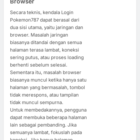
Browser
Secara teknis, kendala Login
Pokemon787 dapat berasal dari
dua sisi utama, yaitu jaringan dan
browser. Masalah jaringan
biasanya ditandai dengan semua
halaman terasa lambat, koneksi
sering putus, atau proses loading
berhenti sebelum selesai.
Sementara itu, masalah browser
biasanya muncul ketika hanya satu
halaman yang bermasalah, tombol
tidak merespons, atau tampilan
tidak muncul sempurna.
Untuk membedakannya, pengguna
dapat membuka beberapa halaman
lain sebagai pembanding. Jika
semuanya lambat, fokuslah pada
koneksi. Jika hanya halaman