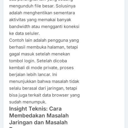
mengunduh file besar. Solusinya
adalah menghentikan sementara
aktivitas yang memakai banyak
bandwidth atau mengganti koneksi
ke data seluler.
Contoh lain adalah pengguna yang
berhasil membuka halaman, tetapi
gagal masuk setelah menekan
tombol login. Setelah dicoba
kembali di mode private, proses
berjalan lebih lancar. Ini
menunjukkan bahwa masalah tidak
selalu berasal dari jaringan, tetapi
bisa juga terkait data browser yang
sudah menumpuk.
Insight Teknis: Cara
Membedakan Masalah
Jaringan dan Masalah