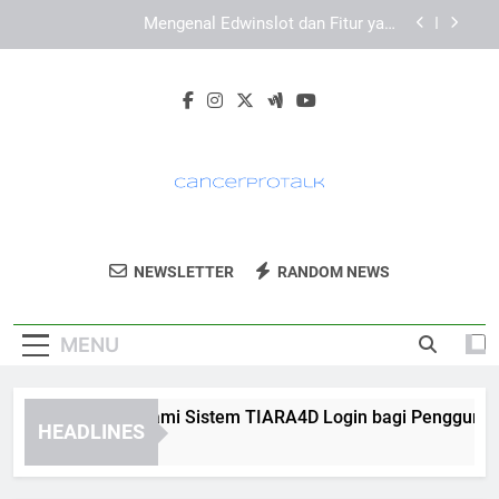
Skip
EDWINSLOT Login: Panduan Masuk Akun dengan
to
Proses yang Lebih Praktis
content
Panduan Login Edwinslot Saat Menggunakan
Jaringan Berbeda dengan Aman dan Stabil
Panduan Memahami Sistem TIARA4D Login bagi
Pengguna Baru
Mengenal Edwinslot dan Fitur yang
Ditawarkannya
EDWINSLOT Login: Panduan Masuk Akun dengan
Proses yang Lebih Praktis
Cancer Pro Talk
Bergabunglah Dalam Diskusi Dan
Panduan Login Edwinslot Saat Menggunakan
NEWSLETTER
RANDOM NEWS
Jaringan Berbeda dengan Aman dan Stabil
Dukungan Untuk Pasien Kanker Di Cancer
Pro Talk.
MENU
nduan Memahami Sistem TIARA4D Login bagi Pengguna Bar
HEADLINES
Weeks Ago