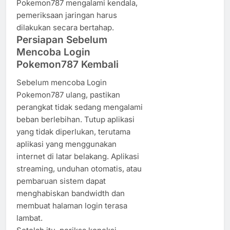
Pokemon787 mengalami kendala,
pemeriksaan jaringan harus
dilakukan secara bertahap.
Persiapan Sebelum
Mencoba Login
Pokemon787 Kembali
Sebelum mencoba Login
Pokemon787 ulang, pastikan
perangkat tidak sedang mengalami
beban berlebihan. Tutup aplikasi
yang tidak diperlukan, terutama
aplikasi yang menggunakan
internet di latar belakang. Aplikasi
streaming, unduhan otomatis, atau
pembaruan sistem dapat
menghabiskan bandwidth dan
membuat halaman login terasa
lambat.