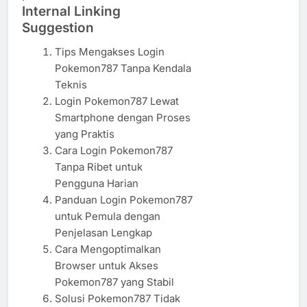
Internal Linking
Suggestion
Tips Mengakses Login
Pokemon787 Tanpa Kendala
Teknis
Login Pokemon787 Lewat
Smartphone dengan Proses
yang Praktis
Cara Login Pokemon787
Tanpa Ribet untuk
Pengguna Harian
Panduan Login Pokemon787
untuk Pemula dengan
Penjelasan Lengkap
Cara Mengoptimalkan
Browser untuk Akses
Pokemon787 yang Stabil
Solusi Pokemon787 Tidak