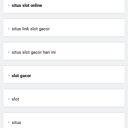
situs slot online
situs link slot gacor
situs slot gacor hari ini
slot gacor
slot
situs