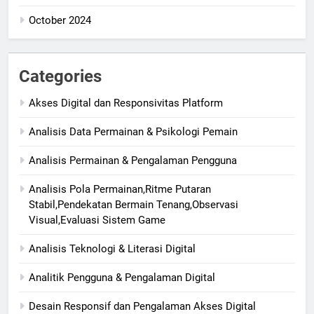
October 2024
Categories
Akses Digital dan Responsivitas Platform
Analisis Data Permainan & Psikologi Pemain
Analisis Permainan & Pengalaman Pengguna
Analisis Pola Permainan,Ritme Putaran
Stabil,Pendekatan Bermain Tenang,Observasi
Visual,Evaluasi Sistem Game
Analisis Teknologi & Literasi Digital
Analitik Pengguna & Pengalaman Digital
Desain Responsif dan Pengalaman Akses Digital