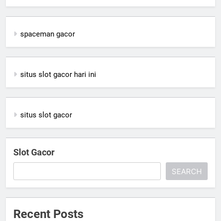
spaceman gacor
situs slot gacor hari ini
situs slot gacor
Slot Gacor
SEARCH
Recent Posts