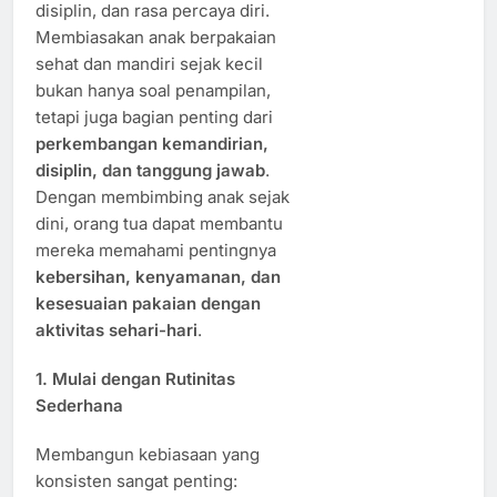
disiplin, dan rasa percaya diri.
Membiasakan anak berpakaian
sehat dan mandiri sejak kecil
bukan hanya soal penampilan,
tetapi juga bagian penting dari
perkembangan kemandirian,
disiplin, dan tanggung jawab
.
Dengan membimbing anak sejak
dini, orang tua dapat membantu
mereka memahami pentingnya
kebersihan, kenyamanan, dan
kesesuaian pakaian dengan
aktivitas sehari-hari
.
1. Mulai dengan Rutinitas
Sederhana
Membangun kebiasaan yang
konsisten sangat penting: