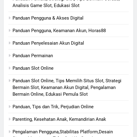
Analisis Game Slot, Edukasi Slot
Panduan Pengguna & Akses Digital
Panduan Pengguna, Keamanan Akun, Horas88
Panduan Penyelesaian Akun Digital
Panduan Permainan
Panduan Slot Online
Panduan Slot Online, Tips Memilih Situs Slot, Strategi
Bermain Slot, Keamanan Akun Digital, Pengalaman
Bermain Online, Edukasi Pemula Slot
Panduan, Tips dan Trik, Perjudian Online
Parenting, Kesehatan Anak, Kemandirian Anak
Pengalaman Pengguna,Stabilitas Platform,Desain