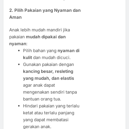
2. Pilih Pakaian yang Nyaman dan
Aman
Anak lebih mudah mandiri jika
pakaian
mudah dipakai dan
nyaman
:
Pilih bahan yang
nyaman di
kulit
dan mudah dicuci.
Gunakan pakaian dengan
kancing besar, resleting
yang mudah, dan elastis
agar anak dapat
mengenakan sendiri tanpa
bantuan orang tua.
Hindari pakaian yang terlalu
ketat atau terlalu panjang
yang dapat membatasi
gerakan anak.