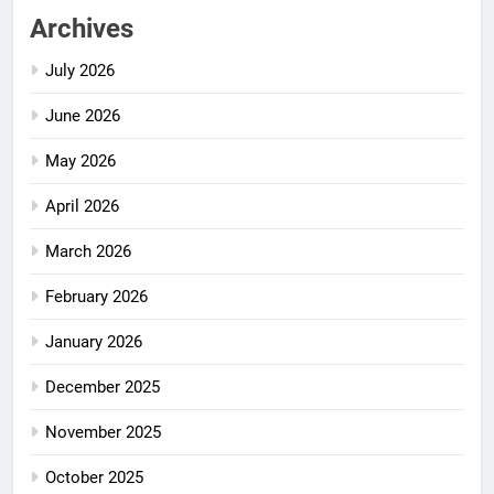
Archives
July 2026
June 2026
May 2026
April 2026
March 2026
February 2026
January 2026
December 2025
November 2025
October 2025