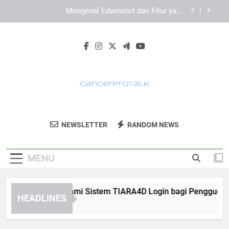
Skip
EDWINSLOT Login: Panduan Masuk Akun dengan
to
Proses yang Lebih Praktis
content
Panduan Login Edwinslot Saat Menggunakan
Jaringan Berbeda dengan Aman dan Stabil
Panduan Memahami Sistem TIARA4D Login bagi
Pengguna Baru
Mengenal Edwinslot dan Fitur yang
Ditawarkannya
EDWINSLOT Login: Panduan Masuk Akun dengan
Proses yang Lebih Praktis
Cancer Pro Talk
Bergabunglah Dalam Diskusi Dan
Panduan Login Edwinslot Saat Menggunakan
NEWSLETTER
RANDOM NEWS
Jaringan Berbeda dengan Aman dan Stabil
Dukungan Untuk Pasien Kanker Di Cancer
Pro Talk.
MENU
nduan Memahami Sistem TIARA4D Login bagi Pengguna Bar
HEADLINES
Month Ago