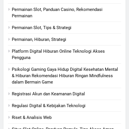
Permainan Slot, Panduan Casino, Rekomendasi
Permainan
Permainan Slot, Tips & Strategi
Permainan, Hiburan, Strategi
Platform Digital Hiburan Online Teknologi Akses
Pengguna
Psikologi Gaming Gaya Hidup Digital Kesehatan Mental
& Hiburan Rekomendasi Hiburan Ringan Mindfulness
dalam Bermain Game
Registrasi Akun dan Keamanan Digital
Regulasi Digital & Kebijakan Teknologi
Riset & Analisis Web