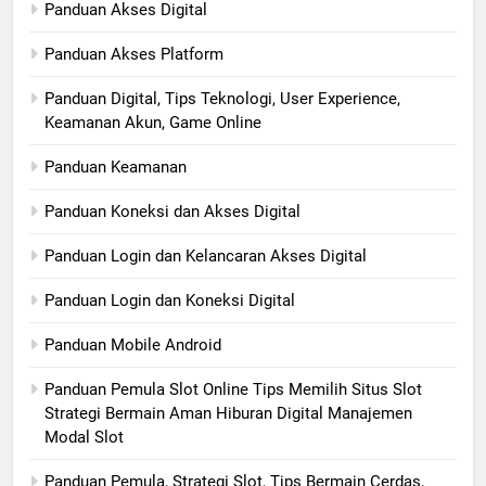
Panduan Akses Digital
Panduan Akses Platform
Panduan Digital, Tips Teknologi, User Experience,
Keamanan Akun, Game Online
Panduan Keamanan
Panduan Koneksi dan Akses Digital
Panduan Login dan Kelancaran Akses Digital
Panduan Login dan Koneksi Digital
Panduan Mobile Android
Panduan Pemula Slot Online Tips Memilih Situs Slot
Strategi Bermain Aman Hiburan Digital Manajemen
Modal Slot
Panduan Pemula, Strategi Slot, Tips Bermain Cerdas,