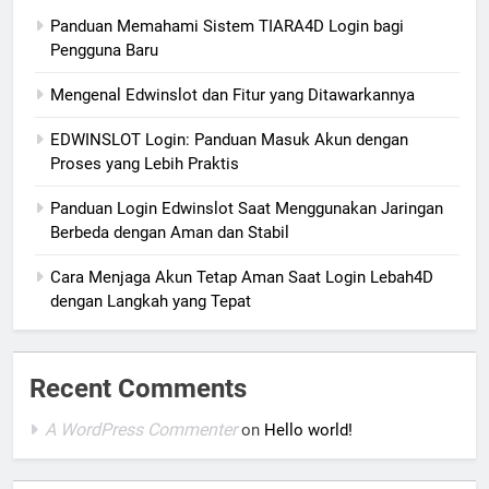
Panduan Memahami Sistem TIARA4D Login bagi
Pengguna Baru
Mengenal Edwinslot dan Fitur yang Ditawarkannya
EDWINSLOT Login: Panduan Masuk Akun dengan
Proses yang Lebih Praktis
Panduan Login Edwinslot Saat Menggunakan Jaringan
Berbeda dengan Aman dan Stabil
Cara Menjaga Akun Tetap Aman Saat Login Lebah4D
dengan Langkah yang Tepat
Recent Comments
A WordPress Commenter
on
Hello world!