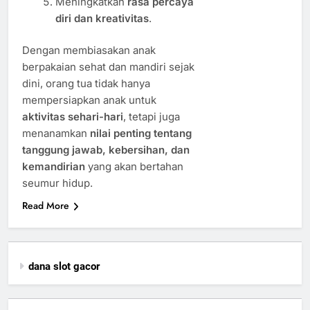
Meningkatkan
rasa percaya
diri dan kreativitas
.
Dengan membiasakan anak
berpakaian sehat dan mandiri sejak
dini, orang tua tidak hanya
mempersiapkan anak untuk
aktivitas sehari-hari
, tetapi juga
menanamkan
nilai penting tentang
tanggung jawab, kebersihan, dan
kemandirian
yang akan bertahan
seumur hidup.
Read More
dana slot gacor