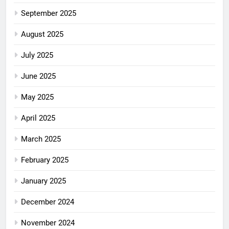
September 2025
August 2025
July 2025
June 2025
May 2025
April 2025
March 2025
February 2025
January 2025
December 2024
November 2024