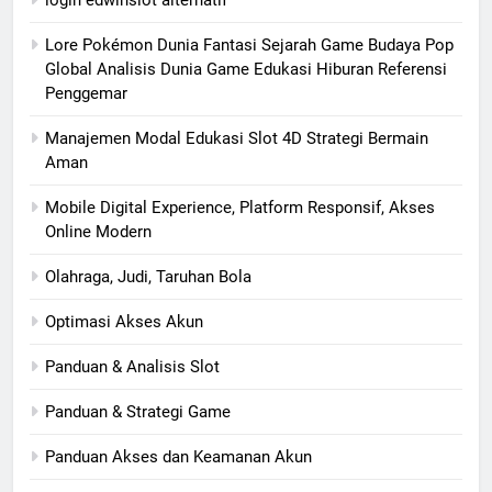
login edwinslot alternatif
Lore Pokémon Dunia Fantasi Sejarah Game Budaya Pop
Global Analisis Dunia Game Edukasi Hiburan Referensi
Penggemar
Manajemen Modal Edukasi Slot 4D Strategi Bermain
Aman
Mobile Digital Experience, Platform Responsif, Akses
Online Modern
Olahraga, Judi, Taruhan Bola
Optimasi Akses Akun
Panduan & Analisis Slot
Panduan & Strategi Game
Panduan Akses dan Keamanan Akun