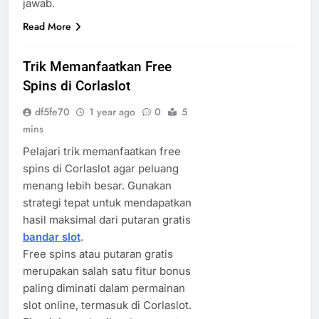
jawab.
Read More
Trik Memanfaatkan Free
Spins di Corlaslot
df5fe70
1 year ago
0
5
mins
Pelajari trik memanfaatkan free
spins di Corlaslot agar peluang
menang lebih besar. Gunakan
strategi tepat untuk mendapatkan
hasil maksimal dari putaran gratis
bandar slot
.
Free spins atau putaran gratis
merupakan salah satu fitur bonus
paling diminati dalam permainan
slot online, termasuk di Corlaslot.