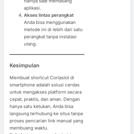
halnya saat memasang
aplikasi.
Akses lintas perangkat
Anda bisa menggunakan
metode ini di lebih dari satu
perangkat tanpa instalasi
ulang.
Kesimpulan
Membuat shortcut Corlaslot di
smartphone adalah solusi cerdas
untuk mengakses platform secara
cepat, praktis, dan aman. Dengan
hanya satu ketukan, Anda bisa
langsung terhubung ke situs tanpa
proses pencarian link manual yang
membuang waktu.