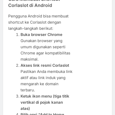
Corlaslot di Android
Pengguna Android bisa membuat
shortcut ke Corlaslot dengan
langkah-langkah berikut:
Buka browser Chrome
Gunakan browser yang
umum digunakan seperti
Chrome agar kompatibilitas
maksimal.
Akses link resmi Corlaslot
Pastikan Anda membuka link
aktif atau link induk yang
mengarah ke domain
terbaru.
Ketuk ikon menu (tiga titik
vertikal di pojok kanan
atas)
Pilih opsi “Add to Home