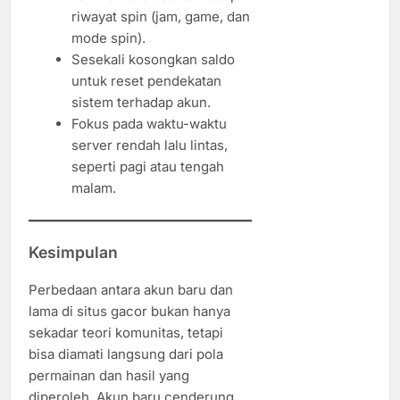
riwayat spin (jam, game, dan
mode spin).
Sesekali kosongkan saldo
untuk reset pendekatan
sistem terhadap akun.
Fokus pada waktu-waktu
server rendah lalu lintas,
seperti pagi atau tengah
malam.
Kesimpulan
Perbedaan antara akun baru dan
lama di situs gacor bukan hanya
sekadar teori komunitas, tetapi
bisa diamati langsung dari pola
permainan dan hasil yang
diperoleh. Akun baru cenderung