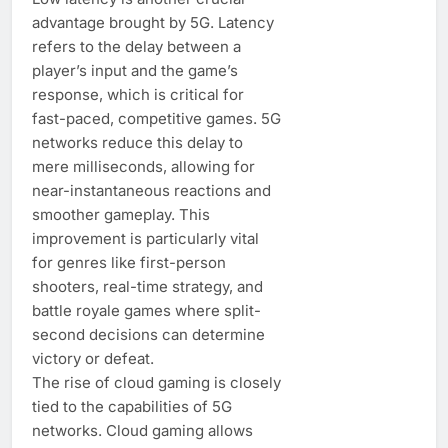
advantage brought by 5G. Latency
refers to the delay between a
player’s input and the game’s
response, which is critical for
fast-paced, competitive games. 5G
networks reduce this delay to
mere milliseconds, allowing for
near-instantaneous reactions and
smoother gameplay. This
improvement is particularly vital
for genres like first-person
shooters, real-time strategy, and
battle royale games where split-
second decisions can determine
victory or defeat.
The rise of cloud gaming is closely
tied to the capabilities of 5G
networks. Cloud gaming allows