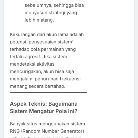
sebelumnya, sehingga bisa
menyusun strategi yang
lebih matang.
Kekurangan dari akun lama adalah
potensi ‘penyesuaian sistem’
terhadap pola permainan yang
terlalu agresif. Jika sistem
mendeteksi aktivitas
mencurigakan, akun bisa saja
mengalami penurunan frekuensi
menang secara bertahap.
Aspek Teknis: Bagaimana
Sistem Mengatur Pola Ini?
Banyak situs menggunakan sistem
RNG (Random Number Generator)