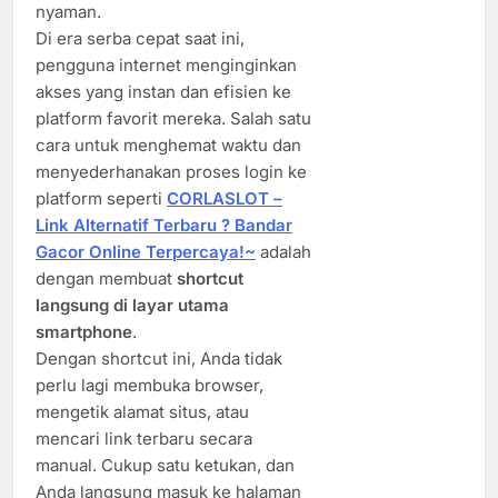
nyaman.
Di era serba cepat saat ini,
pengguna internet menginginkan
akses yang instan dan efisien ke
platform favorit mereka. Salah satu
cara untuk menghemat waktu dan
menyederhanakan proses login ke
platform seperti
CORLASLOT –
Link Alternatif Terbaru ? Bandar
Gacor Online Terpercaya!~
adalah
dengan membuat
shortcut
langsung di layar utama
smartphone
.
Dengan shortcut ini, Anda tidak
perlu lagi membuka browser,
mengetik alamat situs, atau
mencari link terbaru secara
manual. Cukup satu ketukan, dan
Anda langsung masuk ke halaman