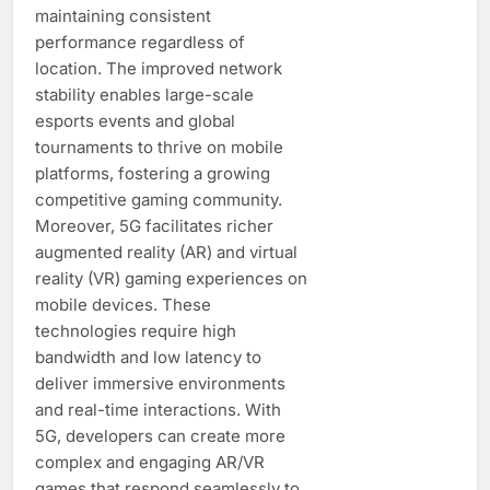
maintaining consistent
performance regardless of
location. The improved network
stability enables large-scale
esports events and global
tournaments to thrive on mobile
platforms, fostering a growing
competitive gaming community.
Moreover, 5G facilitates richer
augmented reality (AR) and virtual
reality (VR) gaming experiences on
mobile devices. These
technologies require high
bandwidth and low latency to
deliver immersive environments
and real-time interactions. With
5G, developers can create more
complex and engaging AR/VR
games that respond seamlessly to