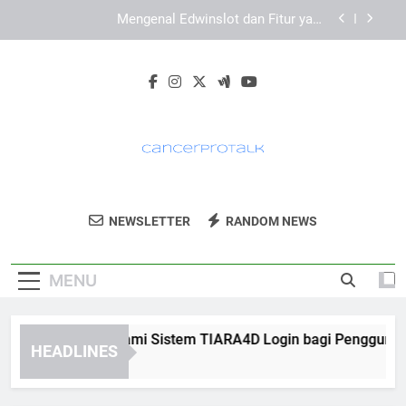
Skip
EDWINSLOT Login: Panduan Masuk Akun dengan
to
Proses yang Lebih Praktis
content
Panduan Login Edwinslot Saat Menggunakan
Jaringan Berbeda dengan Aman dan Stabil
Panduan Memahami Sistem TIARA4D Login bagi
Pengguna Baru
Mengenal Edwinslot dan Fitur yang
Ditawarkannya
EDWINSLOT Login: Panduan Masuk Akun dengan
Proses yang Lebih Praktis
Cancer Pro Talk
Bergabunglah Dalam Diskusi Dan
Panduan Login Edwinslot Saat Menggunakan
NEWSLETTER
RANDOM NEWS
Jaringan Berbeda dengan Aman dan Stabil
Dukungan Untuk Pasien Kanker Di Cancer
Pro Talk.
MENU
nduan Memahami Sistem TIARA4D Login bagi Pengguna Bar
HEADLINES
Weeks Ago