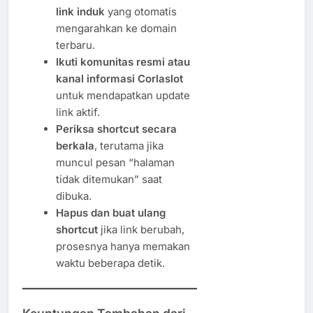
link induk
yang otomatis
mengarahkan ke domain
terbaru.
Ikuti komunitas resmi atau
kanal informasi Corlaslot
untuk mendapatkan update
link aktif.
Periksa shortcut secara
berkala
, terutama jika
muncul pesan “halaman
tidak ditemukan” saat
dibuka.
Hapus dan buat ulang
shortcut
jika link berubah,
prosesnya hanya memakan
waktu beberapa detik.