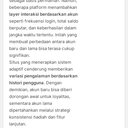
sebagai basis permainan. Namun,
beberapa platform menambahkan
layer interaksi berdasarkan akun
seperti frekuensi login, total saldo
berputar, dan keberhasilan dalam
jangka waktu tertentu. Inilah yang
membuat perbedaan antara akun
baru dan lama bisa terasa cukup
signifikan.
Situs yang menerapkan sistem
adaptif cenderung memberikan
variasi pengalaman berdasarkan
histori pengguna
. Dengan
demikian, akun baru bisa diberi
dorongan awal untuk loyalitas,
sementara akun lama
dipertahankan melalui strategi
konsistensi hadiah dan fitur
lanjutan.