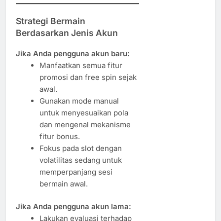
Strategi Bermain
Berdasarkan Jenis Akun
Jika Anda pengguna akun baru:
Manfaatkan semua fitur
promosi dan free spin sejak
awal.
Gunakan mode manual
untuk menyesuaikan pola
dan mengenal mekanisme
fitur bonus.
Fokus pada slot dengan
volatilitas sedang untuk
memperpanjang sesi
bermain awal.
Jika Anda pengguna akun lama:
Lakukan evaluasi terhadap