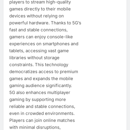
players to stream high-quality
games directly to their mobile
devices without relying on
powerful hardware. Thanks to 5G’s
fast and stable connections,
gamers can enjoy console-like
experiences on smartphones and
tablets, accessing vast game
libraries without storage
constraints. This technology
democratizes access to premium
games and expands the mobile
gaming audience significantly.
5G also enhances multiplayer
gaming by supporting more
reliable and stable connections,
even in crowded environments.
Players can join online matches
with minimal disruptions,