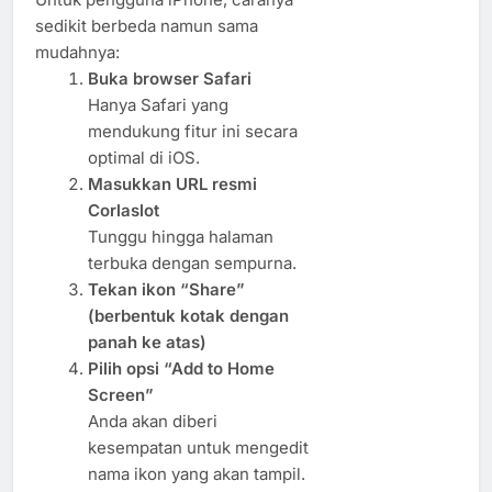
sedikit berbeda namun sama
mudahnya:
Buka browser Safari
Hanya Safari yang
mendukung fitur ini secara
optimal di iOS.
Masukkan URL resmi
Corlaslot
Tunggu hingga halaman
terbuka dengan sempurna.
Tekan ikon “Share”
(berbentuk kotak dengan
panah ke atas)
Pilih opsi “Add to Home
Screen”
Anda akan diberi
kesempatan untuk mengedit
nama ikon yang akan tampil.