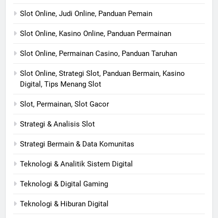
Slot Online, Judi Online, Panduan Pemain
Slot Online, Kasino Online, Panduan Permainan
Slot Online, Permainan Casino, Panduan Taruhan
Slot Online, Strategi Slot, Panduan Bermain, Kasino
Digital, Tips Menang Slot
Slot, Permainan, Slot Gacor
Strategi & Analisis Slot
Strategi Bermain & Data Komunitas
Teknologi & Analitik Sistem Digital
Teknologi & Digital Gaming
Teknologi & Hiburan Digital