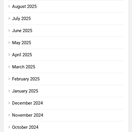
August 2025
July 2025
June 2025
May 2025
April 2025
March 2025
February 2025
January 2025
December 2024
November 2024
October 2024