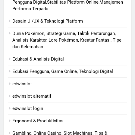
Pengguna Digital,Stabilitas Platform Online,Manajemen
Performa Terpadu
Desain UI/UX & Teknologi Platform
Dunia Pokémon, Strategi Game, Taktik Pertarungan,
Analisis Karakter, Lore Pokémon, Kreatur Fantasi, Tipe
dan Kelemahan
Edukasi & Analisis Digital
Edukasi Pengguna, Game Online, Teknologi Digital
edwinslot
edwinslot alternatif
edwinslot login
Ergonomi & Produktivitas
Gambling, Online Casino, Slot Machines, Tips &