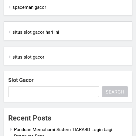
spaceman gacor
situs slot gacor hari ini
situs slot gacor
Slot Gacor
SEARCH
Recent Posts
Panduan Memahami Sistem TIARA4D Login bagi