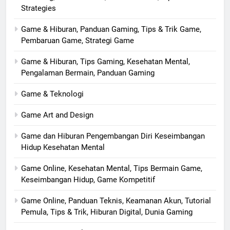
Strategies
Game & Hiburan, Panduan Gaming, Tips & Trik Game,
Pembaruan Game, Strategi Game
Game & Hiburan, Tips Gaming, Kesehatan Mental,
Pengalaman Bermain, Panduan Gaming
Game & Teknologi
Game Art and Design
Game dan Hiburan Pengembangan Diri Keseimbangan
Hidup Kesehatan Mental
Game Online, Kesehatan Mental, Tips Bermain Game,
Keseimbangan Hidup, Game Kompetitif
Game Online, Panduan Teknis, Keamanan Akun, Tutorial
Pemula, Tips & Trik, Hiburan Digital, Dunia Gaming