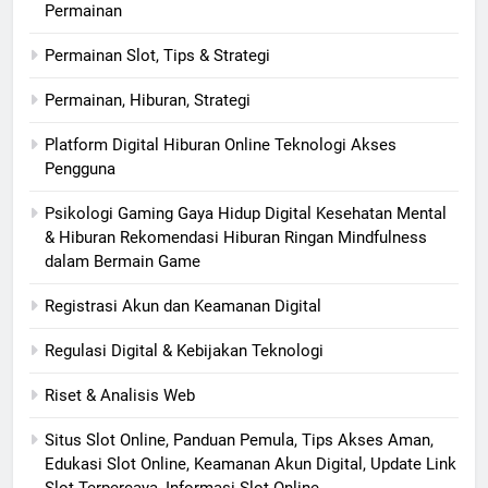
Permainan
Permainan Slot, Tips & Strategi
Permainan, Hiburan, Strategi
Platform Digital Hiburan Online Teknologi Akses
Pengguna
Psikologi Gaming Gaya Hidup Digital Kesehatan Mental
& Hiburan Rekomendasi Hiburan Ringan Mindfulness
dalam Bermain Game
Registrasi Akun dan Keamanan Digital
Regulasi Digital & Kebijakan Teknologi
Riset & Analisis Web
Situs Slot Online, Panduan Pemula, Tips Akses Aman,
Edukasi Slot Online, Keamanan Akun Digital, Update Link