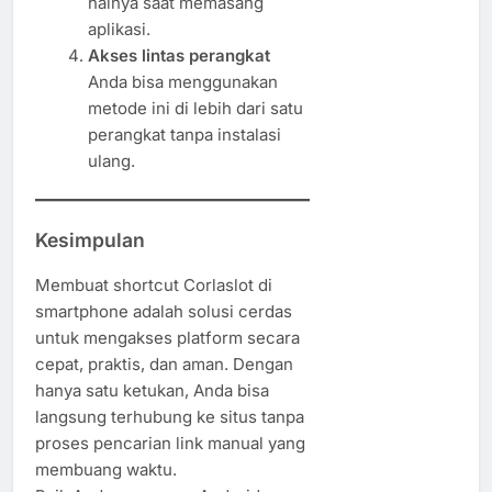
halnya saat memasang
aplikasi.
Akses lintas perangkat
Anda bisa menggunakan
metode ini di lebih dari satu
perangkat tanpa instalasi
ulang.
Kesimpulan
Membuat shortcut Corlaslot di
smartphone adalah solusi cerdas
untuk mengakses platform secara
cepat, praktis, dan aman. Dengan
hanya satu ketukan, Anda bisa
langsung terhubung ke situs tanpa
proses pencarian link manual yang
membuang waktu.