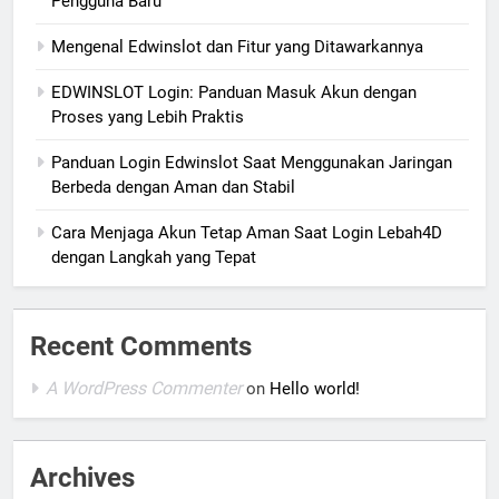
Pengguna Baru
Mengenal Edwinslot dan Fitur yang Ditawarkannya
EDWINSLOT Login: Panduan Masuk Akun dengan
Proses yang Lebih Praktis
Panduan Login Edwinslot Saat Menggunakan Jaringan
Berbeda dengan Aman dan Stabil
Cara Menjaga Akun Tetap Aman Saat Login Lebah4D
dengan Langkah yang Tepat
Recent Comments
A WordPress Commenter
on
Hello world!
Archives