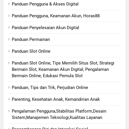
Panduan Pengguna & Akses Digital
Panduan Pengguna, Keamanan Akun, Horas88
Panduan Penyelesaian Akun Digital
Panduan Permainan
Panduan Slot Online
Panduan Slot Online, Tips Memilih Situs Slot, Strategi
Bermain Slot, Keamanan Akun Digital, Pengalaman
Bermain Online, Edukasi Pemula Slot
Panduan, Tips dan Trik, Perjudian Online
Parenting, Kesehatan Anak, Kemandirian Anak
Pengalaman Pengguna,Stabilitas Platform,Desain
Sistem,Manajemen Teknologi,Kualitas Layanan