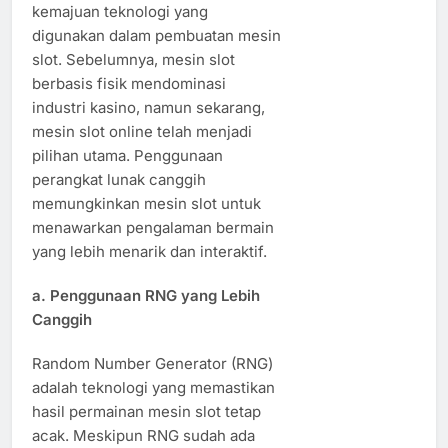
kemajuan teknologi yang
digunakan dalam pembuatan mesin
slot. Sebelumnya, mesin slot
berbasis fisik mendominasi
industri kasino, namun sekarang,
mesin slot online telah menjadi
pilihan utama. Penggunaan
perangkat lunak canggih
memungkinkan mesin slot untuk
menawarkan pengalaman bermain
yang lebih menarik dan interaktif.
a.
Penggunaan RNG yang Lebih
Canggih
Random Number Generator (RNG)
adalah teknologi yang memastikan
hasil permainan mesin slot tetap
acak. Meskipun RNG sudah ada