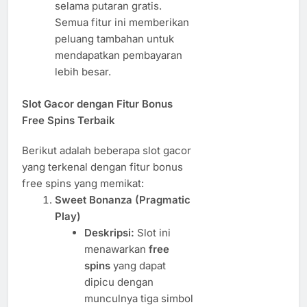
selama putaran gratis.
Semua fitur ini memberikan
peluang tambahan untuk
mendapatkan pembayaran
lebih besar.
Slot Gacor dengan Fitur Bonus
Free Spins Terbaik
Berikut adalah beberapa slot gacor
yang terkenal dengan fitur bonus
free spins yang memikat:
Sweet Bonanza (Pragmatic
Play)
Deskripsi:
Slot ini
menawarkan
free
spins
yang dapat
dipicu dengan
munculnya tiga simbol