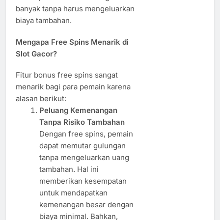
banyak tanpa harus mengeluarkan
biaya tambahan.
Mengapa Free Spins Menarik di
Slot Gacor?
Fitur bonus free spins sangat
menarik bagi para pemain karena
alasan berikut:
Peluang Kemenangan
Tanpa Risiko Tambahan
Dengan free spins, pemain
dapat memutar gulungan
tanpa mengeluarkan uang
tambahan. Hal ini
memberikan kesempatan
untuk mendapatkan
kemenangan besar dengan
biaya minimal. Bahkan,