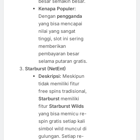
besar semakin besar.
Kenapa Populer:
Dengan
pengganda
yang bisa mencapai
nilai yang sangat
tinggi, slot ini sering
memberikan
pembayaran besar
selama putaran gratis.
Starburst (NetEnt)
Deskripsi:
Meskipun
tidak memiliki fitur
free spins tradisional,
Starburst
memiliki
fitur
Starburst Wilds
yang bisa memicu re-
spin gratis setiap kali
simbol wild muncul di
gulungan. Setiap re-