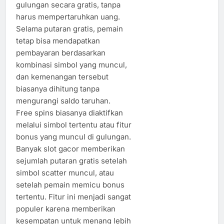
gulungan secara gratis, tanpa
harus mempertaruhkan uang.
Selama putaran gratis, pemain
tetap bisa mendapatkan
pembayaran berdasarkan
kombinasi simbol yang muncul,
dan kemenangan tersebut
biasanya dihitung tanpa
mengurangi saldo taruhan.
Free spins biasanya diaktifkan
melalui simbol tertentu atau fitur
bonus yang muncul di gulungan.
Banyak slot gacor memberikan
sejumlah putaran gratis setelah
simbol scatter muncul, atau
setelah pemain memicu bonus
tertentu. Fitur ini menjadi sangat
populer karena memberikan
kesempatan untuk menang lebih