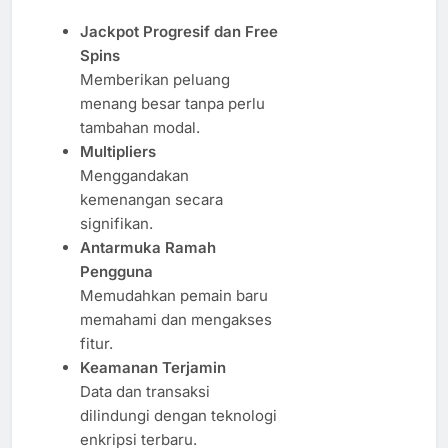
Jackpot Progresif dan Free
Spins
Memberikan peluang
menang besar tanpa perlu
tambahan modal.
Multipliers
Menggandakan
kemenangan secara
signifikan.
Antarmuka Ramah
Pengguna
Memudahkan pemain baru
memahami dan mengakses
fitur.
Keamanan Terjamin
Data dan transaksi
dilindungi dengan teknologi
enkripsi terbaru.