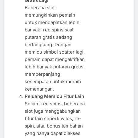
Gratis Lagi
Beberapa slot
memungkinkan pemain
untuk mendapatkan lebih
banyak free spins saat
putaran gratis sedang
berlangsung. Dengan
memicu simbol scatter lagi,
pemain dapat mengaktifkan
lebih banyak putaran gratis,
memperpanjang
kesempatan untuk meraih
kemenangan.
Peluang Memicu Fitur Lain
Selain free spins, beberapa
slot juga menggabungkan
fitur lain seperti wilds, re-
spin, atau bonus tambahan
yang hanya dapat diakses