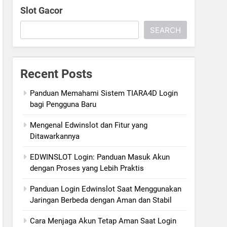
Slot Gacor
SEARCH
Recent Posts
Panduan Memahami Sistem TIARA4D Login
bagi Pengguna Baru
Mengenal Edwinslot dan Fitur yang
Ditawarkannya
EDWINSLOT Login: Panduan Masuk Akun
dengan Proses yang Lebih Praktis
Panduan Login Edwinslot Saat Menggunakan
Jaringan Berbeda dengan Aman dan Stabil
Cara Menjaga Akun Tetap Aman Saat Login