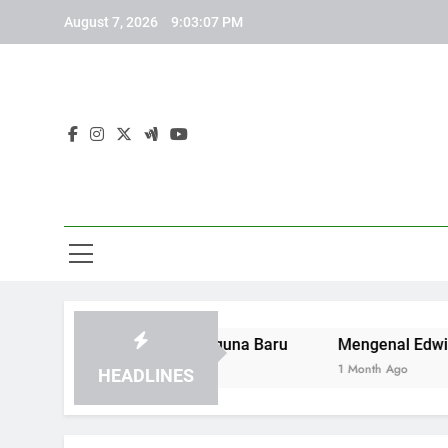
Skip
August 7, 2026
9:03:08 PM
to
content
Can
Bergabung
Login bagi Pengguna Baru
Mengenal Edwinslot dan Fi
1 Month Ago
HEADLINES