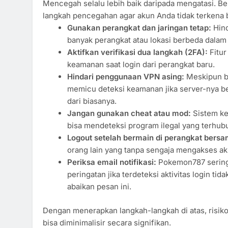
Mencegah selalu lebih baik daripada mengatasi. Be
langkah pencegahan agar akun Anda tidak terkena bl
Gunakan perangkat dan jaringan tetap:
Hinda
banyak perangkat atau lokasi berbeda dalam 
Aktifkan verifikasi dua langkah (2FA):
Fitur
keamanan saat login dari perangkat baru.
Hindari penggunaan VPN asing:
Meskipun b
memicu deteksi keamanan jika server-nya be
dari biasanya.
Jangan gunakan cheat atau mod:
Sistem k
bisa mendeteksi program ilegal yang terhub
Logout setelah bermain di perangkat bersa
orang lain yang tanpa sengaja mengakses a
Periksa email notifikasi:
Pokemon787 sering
peringatan jika terdeteksi aktivitas login tid
abaikan pesan ini.
Dengan menerapkan langkah-langkah di atas, risiko
bisa diminimalisir secara signifikan.