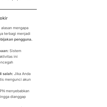
okir
i alasan mengapa
ya terbagi menjadi
ebijakan pengguna.
maan:
Sistem
ivitas ini
encegah
i salah:
Jika Anda
atis mengunci akun
PN menyebabkan
hingga dianggap