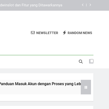
winslot dan Fitur yang Ditawarkannya
un dengan Proses yang Lebih Praktis
ingan Berbeda dengan Aman dan Stabil
NEWSLETTER
RANDOM NEWS
m TIARA4D Login bagi Pengguna Baru
winslot dan Fitur yang Ditawarkannya
r Pro Talk.
un dengan Proses yang Lebih Praktis
ingan Berbeda dengan Aman dan Stabil
k Akun dengan Proses yang Lebih Praktis
Panduan Lo
2 Months Ago