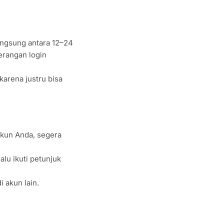
angsung antara 12–24
erangan login
 karena justru bisa
kun Anda, segera
alu ikuti petunjuk
 akun lain.