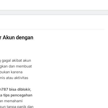
r Akun dengan
g gagal akibat akun
ngkan dan membuat
i bukan karena
is atau aktivitas
87 bisa diblokir,
a tips pencegahan
an memahami
kun tanpa panik dan