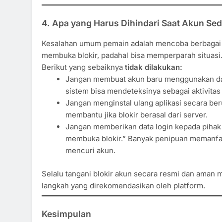
4. Apa yang Harus Dihindari Saat Akun Sed
Kesalahan umum pemain adalah mencoba berbagai 
membuka blokir, padahal bisa memperparah situasi
Berikut yang sebaiknya
tidak dilakukan:
Jangan membuat akun baru menggunakan da
sistem bisa mendeteksinya sebagai aktivitas
Jangan menginstal ulang aplikasi secara beru
membantu jika blokir berasal dari server.
Jangan memberikan data login kepada pihak
membuka blokir.” Banyak penipuan memanfaat
mencuri akun.
Selalu tangani blokir akun secara resmi dan aman m
langkah yang direkomendasikan oleh platform.
Kesimpulan